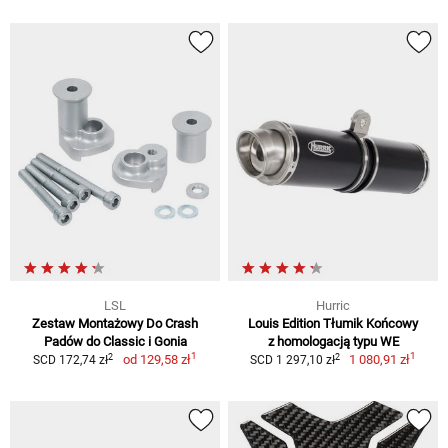
LSL
Hurric
Zestaw Montażowy Do Crash
Louis Edition Tłumik Końcowy
Padów do Classic i Gonia
z homologacją typu WE
1
1
2
2
od
129,58 zł
1 080,91 zł
SCD 172,74 zł
SCD 1 297,10 zł