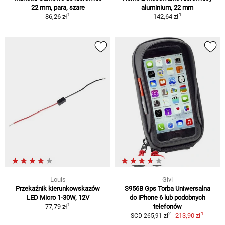
22 mm, para, szare
aluminium, 22 mm
1
1
86,26 zł
142,64 zł
Louis
Givi
Przekaźnik kierunkowskazów
S956B Gps Torba Uniwersalna
LED Micro 1-30W, 12V
do iPhone 6 lub podobnych
1
77,79 zł
telefonów
1
2
213,90 zł
SCD 265,91 zł