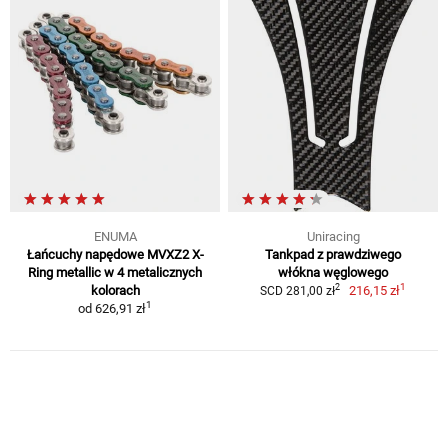
ENUMA
Uniracing
Łańcuchy napędowe MVXZ2 X-
Tankpad z prawdziwego
Ring metallic w 4 metalicznych
włókna węglowego
1
2
kolorach
216,15 zł
SCD 281,00 zł
1
od
626,91 zł