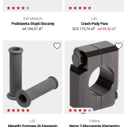
SW-Motech
LSL
Podstawka Stopki Bocznej
Crash-Pady Para
1
1
2
od
194,57 zł
od
99,32 zł
SCD 172,74 zł
LSL
Cobrra
Manetki Gumowe do kierownic
Nemo 2 Mocowanie Kierownicy