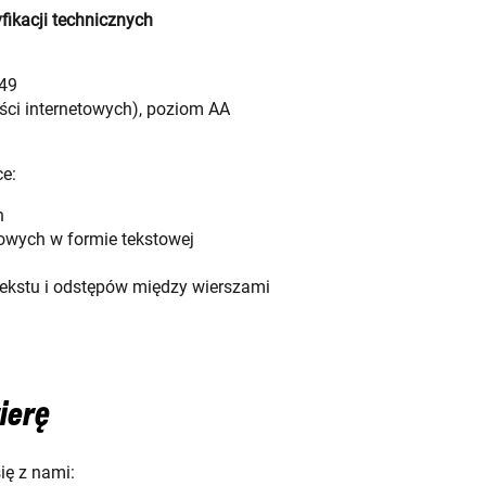
ikacji technicznych
49
ści internetowych), poziom AA
ce:
h
owych w formie tekstowej
ekstu i odstępów między wierszami
ierę
ię z nami: