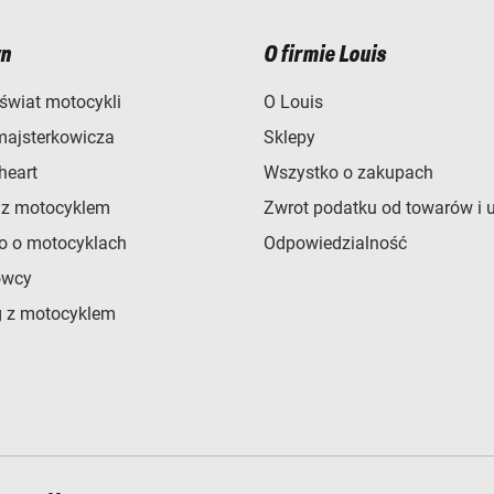
n
O firmie Louis
świat motocykli
O Louis
majsterkowicza
Sklepy
heart
Wszystko o zakupach
 z motocyklem
Zwrot podatku od towarów i 
o o motocyklach
Odpowiedzialność
owcy
 z motocyklem