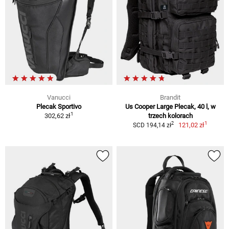
Vanucci
Brandit
Plecak Sportivo
Us Cooper Large Plecak, 40 l, w
1
302,62 zł
trzech kolorach
1
2
121,02 zł
SCD 194,14 zł