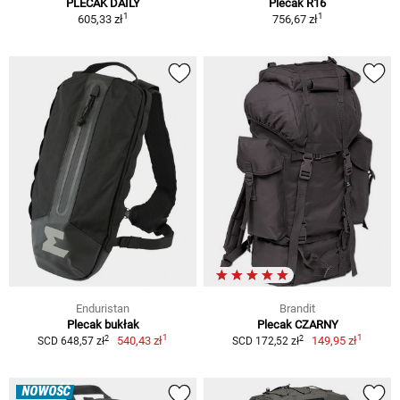
PLECAK DAILY
Plecak R16
1
1
605,33 zł
756,67 zł
Enduristan
Brandit
Plecak bukłak
Plecak CZARNY
1
1
2
2
540,43 zł
149,95 zł
SCD 648,57 zł
SCD 172,52 zł
NOWOŚĆ