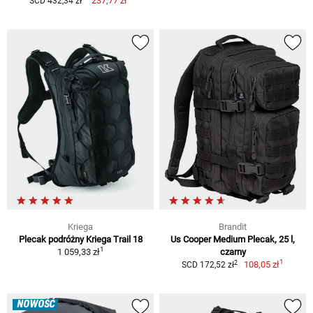
237,77 zł
SCD 432,34 zł
Kriega
Brandit
Plecak podróżny Kriega Trail 18
Us Cooper Medium Plecak, 25 l,
1
1 059,33 zł
czarny
1
2
108,05 zł
SCD 172,52 zł
NOWOŚĆ