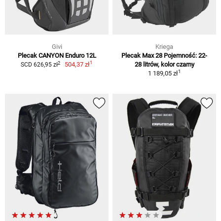
Givi
Kriega
Plecak CANYON Enduro 12L
Plecak Max 28 Pojemność: 22-
1
2
504,37 zł
28 litrów, kolor czarny
SCD 626,95 zł
1
1 189,05 zł