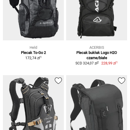
Held
ACERBIS
Plecak To-Go 2
Plecak bukłak Logo H2O
1
172,74 zł
czarne/białe
1
2
228,99 zł
SCD 324,07 zł