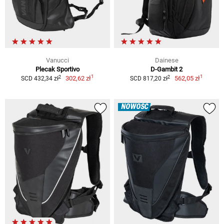
Vanucci
Dainese
Plecak Sportivo
D-Gambit 2
1
1
2
2
302,62 zł
562,05 zł
SCD 432,34 zł
SCD 817,20 zł
NOWOŚĆ