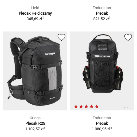
Held
Enduristan
Plecak Held czarny
Plecak
1
1
345,69 zł
821,52 zł
Kriega
Enduristan
Plecak R25
Plecak
1
1
1 102,57 zł
1 080,95 zł