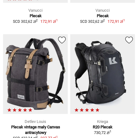
Vanucci
Vanucci
Plecak
Plecak
1
1
2
2
172,91 zł
172,91 zł
SCD 302,62 zł
SCD 302,62 zł
Detlev Louis
Kriega
Plecak vintage mały Canvas
R20 Plecak
1
antracytowy
730,72 zł
1
2