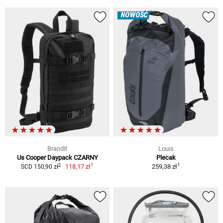
NOWOŚĆ
Brandit
Louis
Us Cooper Daypack CZARNY
Plecak
1
1
2
118,17 zł
259,38 zł
SCD 150,90 zł