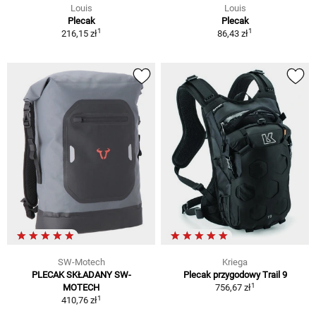
Louis
Louis
Plecak
Plecak
1
1
216,15 zł
86,43 zł
SW-Motech
Kriega
PLECAK SKŁADANY SW-
Plecak przygodowy Trail 9
1
MOTECH
756,67 zł
1
410,76 zł