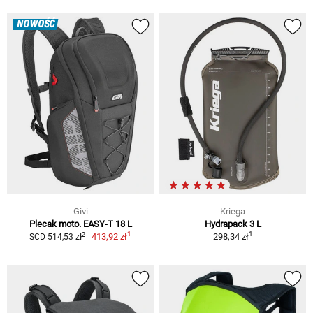
NOWOŚĆ
Givi
Kriega
Plecak moto. EASY-T 18 L
Hydrapack 3 L
1
1
2
413,92 zł
298,34 zł
SCD 514,53 zł