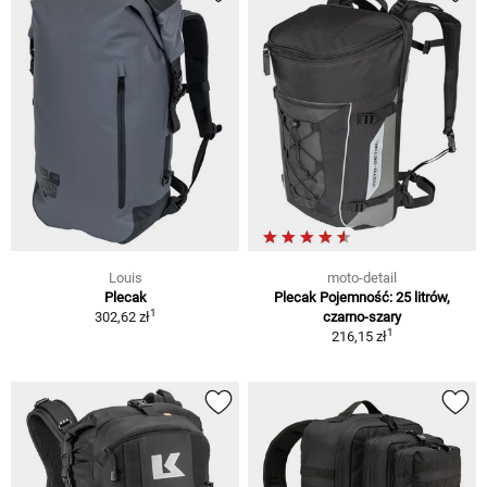
Louis
moto-detail
Plecak
Plecak Pojemność: 25 litrów,
1
302,62 zł
czarno-szary
1
216,15 zł