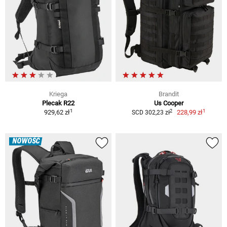
Kriega
Brandit
Plecak R22
Us Cooper
1
1
2
929,62 zł
228,99 zł
SCD 302,23 zł
NOWOŚĆ