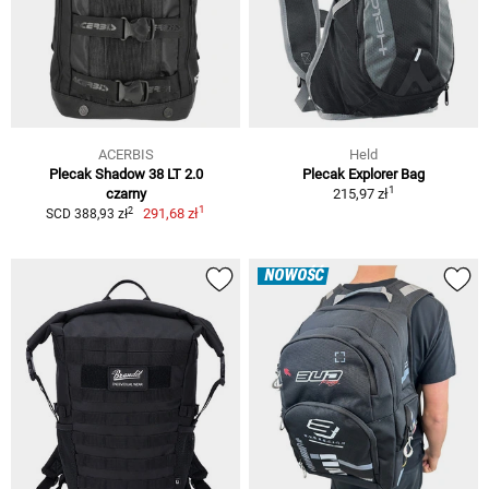
ACERBIS
Held
Plecak Shadow 38 LT 2.0
Plecak Explorer Bag
1
czarny
215,97 zł
1
2
291,68 zł
SCD 388,93 zł
NOWOŚĆ