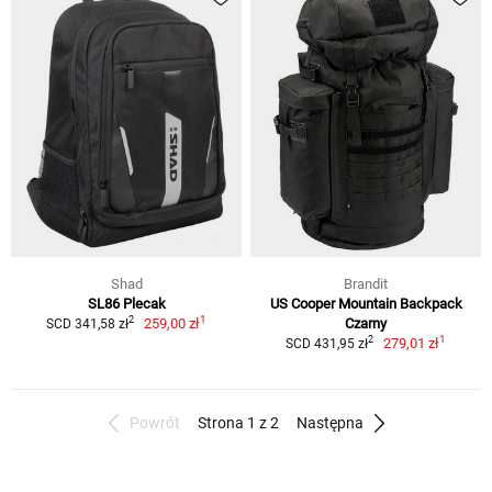
Shad
Brandit
SL86 Plecak
US Cooper Mountain Backpack
1
2
259,00 zł
Czarny
SCD 341,58 zł
1
2
279,01 zł
SCD 431,95 zł
Powrót
Strona 1 z 2
Następna