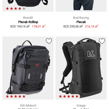
Brandit
Bud Racing
Plecak Rolltop
Plecak
1
1
2
2
178,01 zł
216,15 zł
SCD 194,14 zł
SCD 259,38 zł
SW-Motech
Kriega