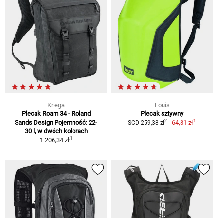
Kriega
Louis
Plecak Roam 34 - Roland
Plecak sztywny
1
2
Sands Design Pojemność: 22-
64,81 zł
SCD 259,38 zł
30 l, w dwóch kolorach
1
1 206,34 zł