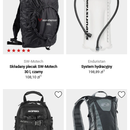
SW-Motech
Enduristan
Składany plecak SW-Motech
System hydracyjny
1
30 l, czarny
198,89 zł
1
108,10 zł