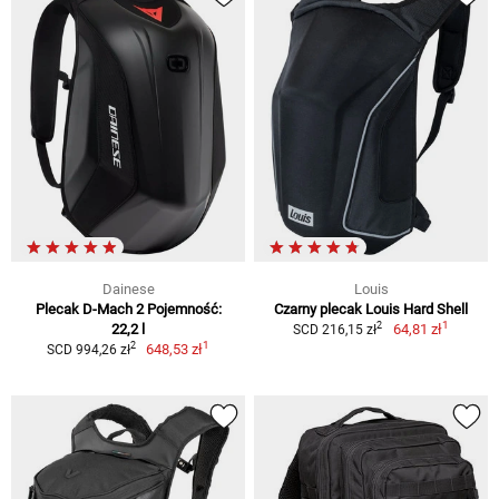
Dainese
Louis
Plecak D-Mach 2 Pojemność:
Czarny plecak Louis Hard Shell
1
2
22,2 l
64,81 zł
SCD 216,15 zł
1
2
648,53 zł
SCD 994,26 zł