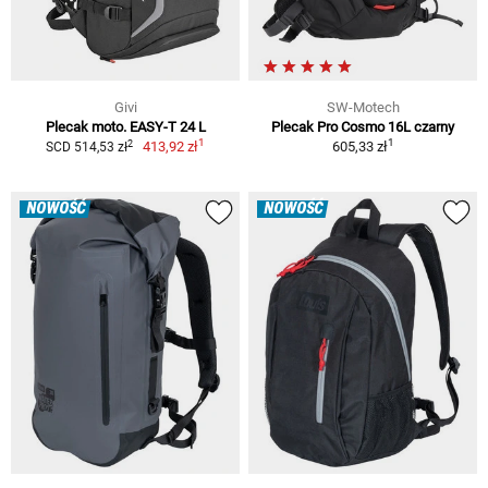
Givi
SW-Motech
Plecak moto. EASY-T 24 L
Plecak Pro Cosmo 16L czarny
1
1
2
413,92 zł
605,33 zł
SCD 514,53 zł
NOWOŚĆ
NOWOŚĆ