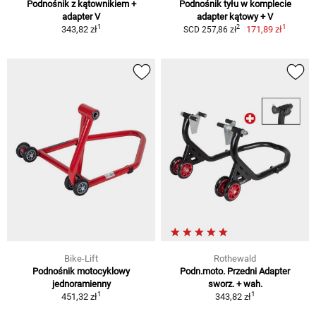
Podnośnik z kątownikiem +
Podnośnik tyłu w komplecie
adapter V
adapter kątowy + V
1
1
2
343,82 zł
171,89 zł
SCD 257,86 zł
Bike-Lift
Rothewald
Podnośnik motocyklowy
Podn.moto. Przedni Adapter
jednoramienny
sworz. + wah.
1
1
451,32 zł
343,82 zł