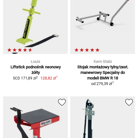
Louis
Kern-Stabi
Liftstick podnośnik neonowy
Stojak montażowy tylny/zest.
żółty
manewrowy Specjalny do
1
2
128,82 zł
modeli BMW R 18
SCD 171,89 zł
1
od
279,39 zł