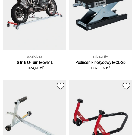
Acebikes
Bike-Lift
Silnik U-Turn Mover L
Podnośnik nożycowy MCL-20
1
1
1 074,53 zł
1 371,16 zł