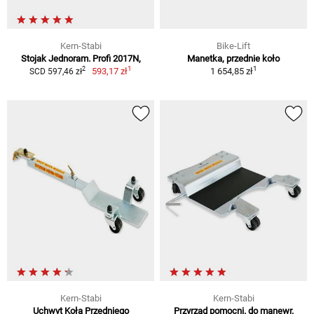
Kern-Stabi
Bike-Lift
Stojak Jednoram. Profi 2017N,
Manetka, przednie koło
1
1
2
593,17 zł
1 654,85 zł
SCD 597,46 zł
Kern-Stabi
Kern-Stabi
Uchwyt Koła Przedniego
Przyrząd pomocni. do manewr.