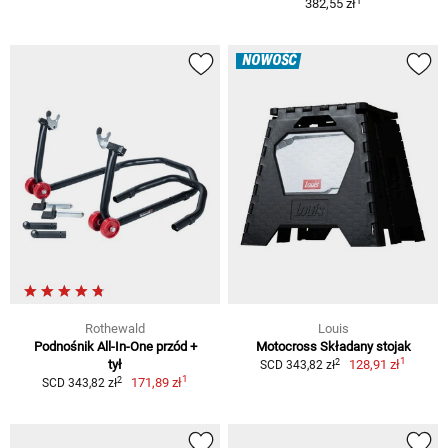
1
382,55 zł
NOWOŚĆ
Rothewald
Louis
Podnośnik All-In-One przód +
Motocross Składany stojak
1
2
tył
128,91 zł
SCD 343,82 zł
1
2
171,89 zł
SCD 343,82 zł