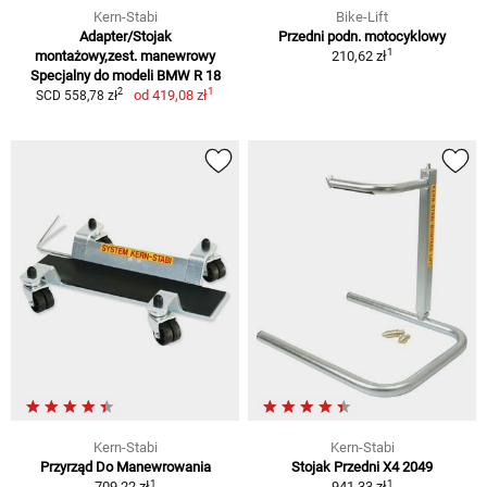
Kern-Stabi
Bike-Lift
Adapter/Stojak
Przedni podn. motocyklowy
1
montażowy,zest. manewrowy
210,62 zł
Specjalny do modeli BMW R 18
1
2
od
419,08 zł
SCD 558,78 zł
Kern-Stabi
Kern-Stabi
Przyrząd Do Manewrowania
Stojak Przedni X4 2049
1
1
709,22 zł
941,33 zł