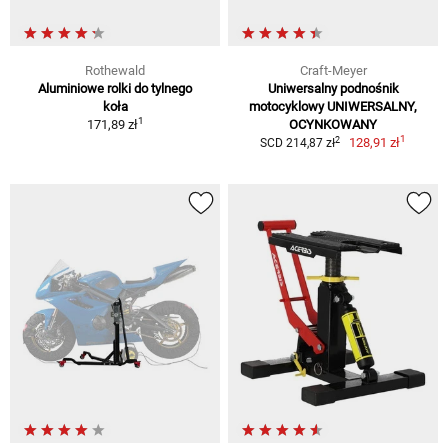
Rothewald
Craft-Meyer
Aluminiowe rolki do tylnego
Uniwersalny podnośnik
koła
motocyklowy UNIWERSALNY,
1
171,89 zł
OCYNKOWANY
1
2
128,91 zł
SCD 214,87 zł