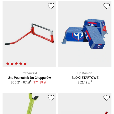
Rothewald
Up Design
Uni. Podnośnik Do Chopperów
BLOKI STARTOWE
1
1
2
171,89 zł
352,42 zł
SCD 214,87 zł