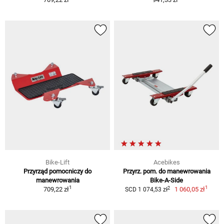
Bike-Lift
Acebikes
Przyrząd pomocniczy do
Przyrz. pom. do manewrowania
manewrowania
Bike-A-Side
1
1
2
709,22 zł
1 060,05 zł
SCD 1 074,53 zł