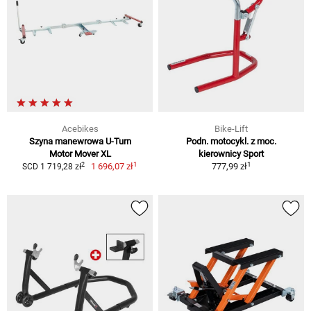
Acebikes
Bike-Lift
Szyna manewrowa U-Turn
Podn. motocykl. z moc.
Motor Mover XL
kierownicy Sport
1
1
2
1 696,07 zł
777,99 zł
SCD 1 719,28 zł