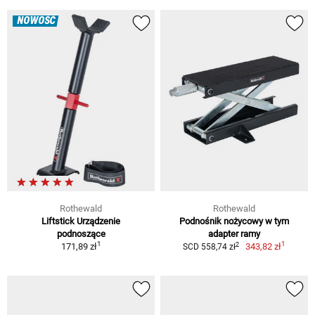
NOWOŚĆ
Rothewald
Rothewald
Liftstick Urządzenie
Podnośnik nożycowy w tym
podnoszące
adapter ramy
1
1
2
171,89 zł
343,82 zł
SCD 558,74 zł