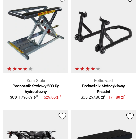
Kern-Stabi
Rothewald
Podnośnik Stołowy 500 Kg
Podnośnik Motocyklowy
hydrauliczny
Przedni
1
1
3
2
1 629,06 zł
171,80 zł
SCD 1 796,69 zł
SCD 257,86 zł