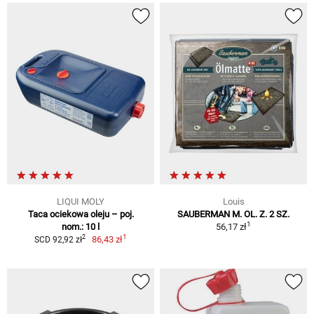
LIQUI MOLY
Louis
Taca ociekowa oleju – poj.
SAUBERMAN M. OL. Z. 2 SZ.
1
nom.: 10 l
56,17 zł
1
2
86,43 zł
SCD 92,92 zł