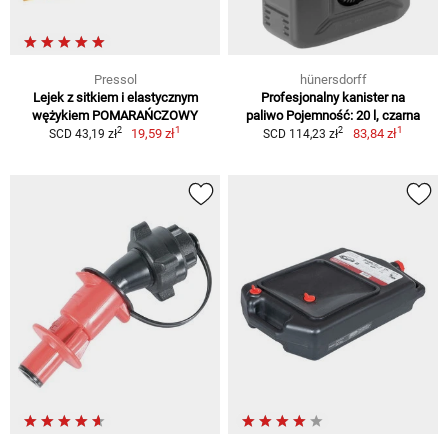
Pressol
hünersdorff
Lejek z sitkiem i elastycznym
Profesjonalny kanister na
wężykiem POMARAŃCZOWY
paliwo Pojemność: 20 l, czarna
1
1
2
2
19,59 zł
83,84 zł
SCD 43,19 zł
SCD 114,23 zł