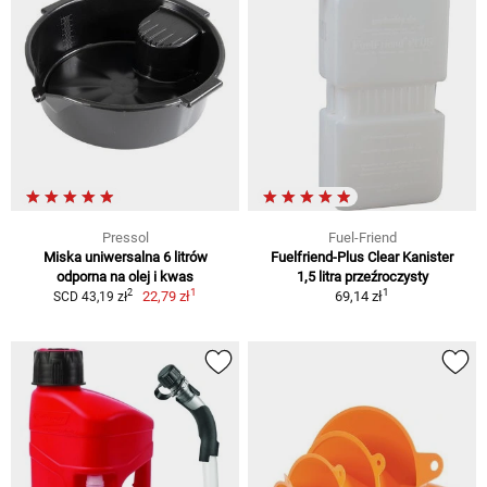
Pressol
Fuel-Friend
Miska uniwersalna 6 litrów
Fuelfriend-Plus Clear Kanister
odporna na olej i kwas
1,5 litra przeźroczysty
1
1
2
22,79 zł
69,14 zł
SCD 43,19 zł