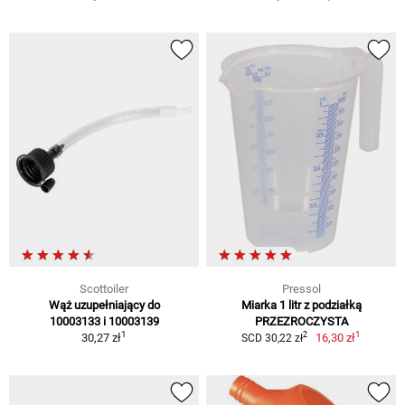
Scottoiler
Pressol
Wąż uzupełniający do
Miarka 1 litr z podziałką
10003133 i 10003139
PRZEZROCZYSTA
1
1
2
30,27 zł
16,30 zł
SCD 30,22 zł