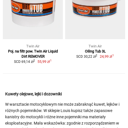
Twin Air
Twin Air
Poj. na filtr pow. Twin Air Liquid
Oiling Tub 3L
1
2
Dirt REMOVER
24,99 zł
SCD 30,22 zł
1
2
55,99 zł
SCD 69,14 zł
Kuwety olejowe, lejki i dozowniki
W warsztacie motocyklowym nie może zabraknąć kuwet, lejków i
różnych pojemników. W sklepie Louis kupisz także zapasowe
kanistry do motocykli i różne inne pojemniki ma materiały
eksploatacyjne. Mała wskazówka: zgodnie z rozporządzeniem w