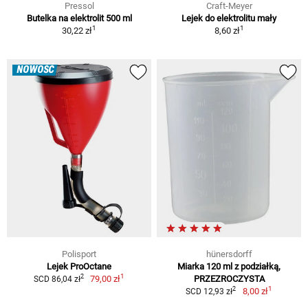
Pressol
Craft-Meyer
Butelka na elektrolit 500 ml
Lejek do elektrolitu mały
1
1
30,22 zł
8,60 zł
NOWOŚĆ
Polisport
hünersdorff
Lejek ProOctane
Miarka 120 ml z podziałką,
1
2
79,00 zł
PRZEZROCZYSTA
SCD 86,04 zł
1
2
8,00 zł
SCD 12,93 zł