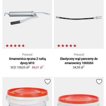
Pressol
Pressol
Smarownica ręczna Z rurką
Elastyczny wąż pancerny do
dyszy M10
smarownicy 1003263
1
1
2
84,01 zł
34,55 zł
SCD 108,05 zł