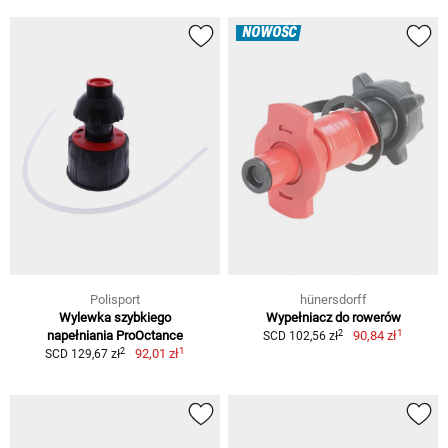
NOWOŚĆ
Polisport
hünersdorff
Wylewka szybkiego
Wypełniacz do rowerów
1
2
napełniania ProOctance
90,84 zł
SCD 102,56 zł
1
2
92,01 zł
SCD 129,67 zł