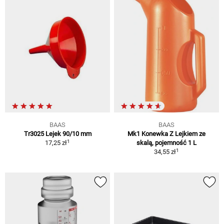
BAAS
BAAS
Tr3025 Lejek 90/10 mm
Mk1 Konewka Z Lejkiem ze
1
17,25 zł
skalą, pojemność 1 L
1
34,55 zł