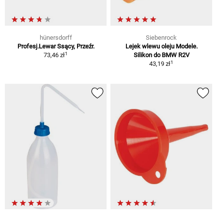
hünersdorff
Siebenrock
Profesj.Lewar Ssący, Przeźr.
Lejek wlewu oleju Modele.
1
73,46 zł
Silikon do BMW R2V
1
43,19 zł