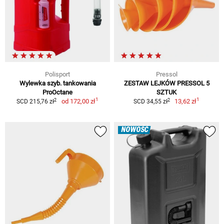
Polisport
Pressol
Wylewka szyb. tankowania
ZESTAW LEJKÓW PRESSOL 5
ProOctane
SZTUK
1
1
2
2
od
172,00 zł
13,62 zł
SCD 215,76 zł
SCD 34,55 zł
NOWOŚĆ