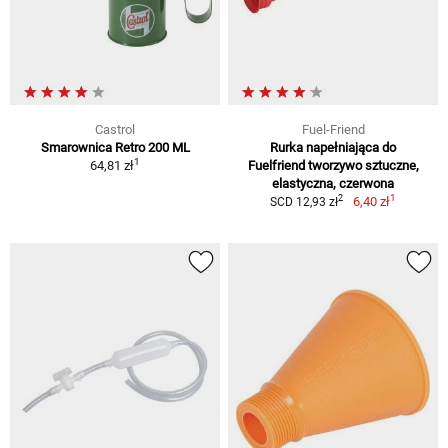
Castrol
Fuel-Friend
Smarownica Retro 200 ML
Rurka napełniająca do
1
64,81 zł
Fuelfriend tworzywo sztuczne,
elastyczna, czerwona
1
2
6,40 zł
SCD 12,93 zł