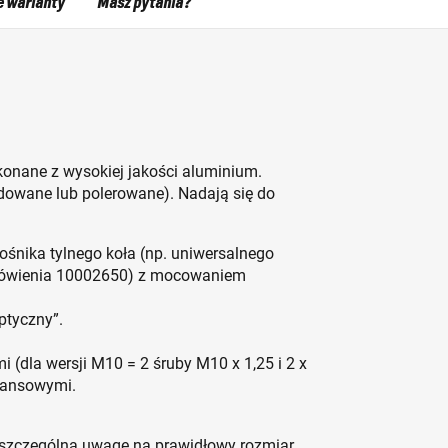
e warianty
Masz pytania?
onane z wysokiej jakości aluminium.
dowane lub polerowane). Nadają się do
śnika tylnego koła (np. uniwersalnego
mówienia 10002650) z mocowaniem
ptyczny”.
(dla wersji M10 = 2 śruby M10 x 1,25 i 2 x
stansowymi.
ć szczególną uwagę na prawidłowy rozmiar