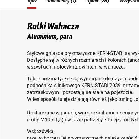
Opis
Dokumenty (1)
Opinie (86)
Wszystki
Rolki Wahacza
Aluminium, para
Stylowe gniazda pryzmatyczne KERN-STABI są wyk
Dostępne są w różnych rozmiarach i kolorach (ano
wszystkich motocykli z gwintem w wahaczu.
Tuleje pryzmatyczne są wymagane do użycia podno
podnośnika silnikowego KERN-STABI 2039, nr za
zatrzaskowym i pozostają na stałe na pojeździe.
W ten sposób tuleje działają również jako tuning „o
Dostarczane w parach, wraz ze śrubami mocującymi 
śruby M10 x 1,5) i w razie potrzeby z tulejkami dy
Wskazówka:
przy wyborze tulei pryzmatycznych należy zwróci