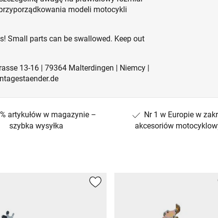
 przyporządkowania modeli motocykli
es! Small parts can be swallowed. Keep out
rasse 13-16 | 79364 Malterdingen | Niemcy |
ntagestaender.de
% artykułów w magazynie –
Nr 1 w Europie w zakr
szybka wysyłka
akcesoriów motocyklow