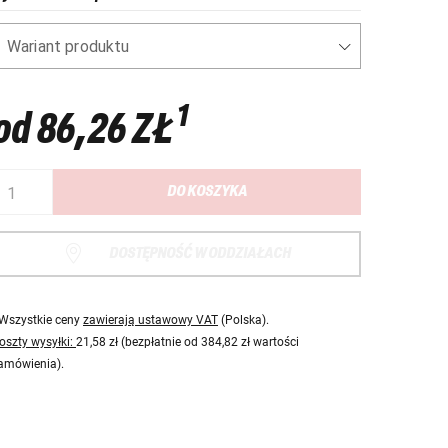
Wariant produktu
1
od
86,26 ZŁ
DO KOSZYKA
DOSTĘPNOŚĆ W ODDZIAŁACH
Wszystkie ceny
zawierają ustawowy VAT
(Polska).
oszty wysyłki:
21,58 zł (bezpłatnie od 384,82 zł wartości
amówienia).