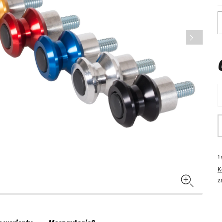
1
K
z