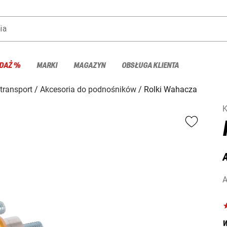
ia
DAŻ %
MARKI
MAGAZYN
OBSŁUGA KLIENTA
 transport
Akcesoria do podnośników
Rolki Wahacza
K
A
A
W