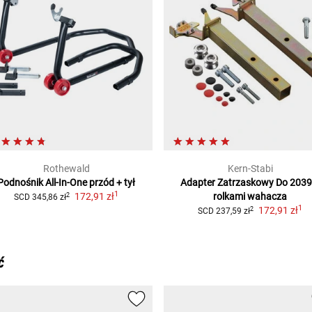
Rothewald
Kern-Stabi
Podnośnik All-In-One przód + tył
Adapter Zatrzaskowy Do 2039
1
172,91 zł
rolkami wahacza
2
SCD
345,86 zł
1
172,91 zł
2
SCD
237,59 zł
ć