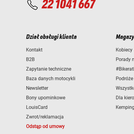
22 1041 667
Dział obsługi klienta
Magazy
Kontakt
Kobiecy 
B2B
Porady 
Zapytanie techniczne
#Bikerat
Baza danych motocykli
Podróże
Newsletter
Wszystk
Bony upominkowe
Dla kier
LouisCard
Kemping
Zwrot/reklamacja
Odstąp od umowy