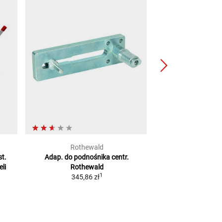
Rothewald
Kern-S
t.
Adap. do podnośnika centr.
Adapter Gł
li
Rothewald
2
SCD
64,64 zł
1
345,86 zł