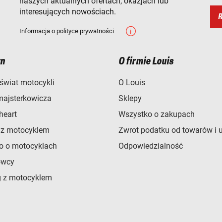
naszych aktualnych ofertach, okazjach lub
interesujących nowościach.
R
Informacja o polityce prywatności
n
O firmie Louis
świat motocykli
O Louis
majsterkowicza
Sklepy
heart
Wszystko o zakupach
 z motocyklem
Zwrot podatku od towarów i 
o o motocyklach
Odpowiedzialność
owcy
 z motocyklem