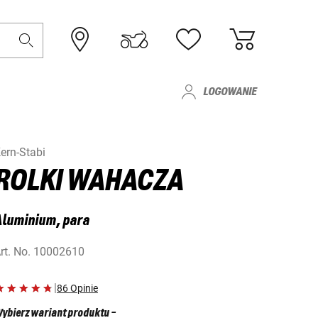
LOGOWANIE
ern-Stabi
ROLKI WAHACZA
luminium, para
rt. No.
10002610
|
86 Opinie
ybierz wariant produktu
-