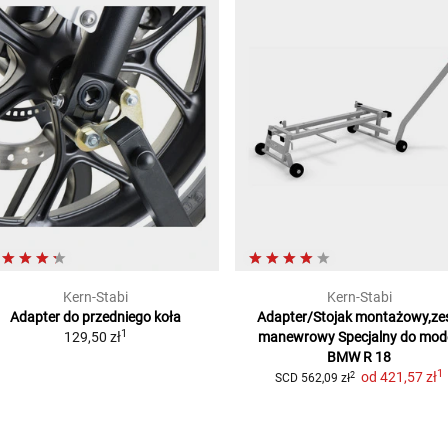
Kern-Stabi
Kern-Stabi
Adapter do przedniego koła
Adapter/Stojak montażowy,zes
1
129,50 zł
manewrowy
Specjalny do mode
BMW R 18
1
od
421,57 zł
2
SCD
562,09 zł