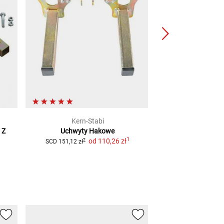
Kern-Stabi
Kern-S
Z
Uchwyty Hakowe
Adapter zatrzas
1
od
110,26 zł
151,12
2
SCD
151,12 zł