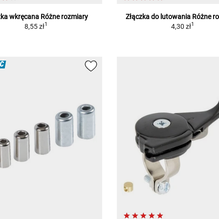
zka wkręcana Różne rozmiary
Złączka do lutowania Różne r
1
1
8,55 zł
4,30 zł
Ć