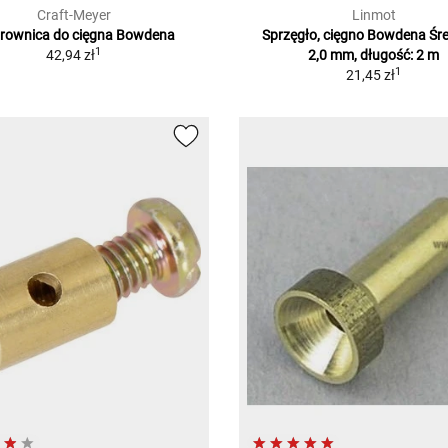
Craft-Meyer
Linmot
rownica do cięgna Bowdena
Sprzęgło, cięgno Bowdena Śre
1
42,94 zł
2,0 mm, długość: 2 m
1
21,45 zł