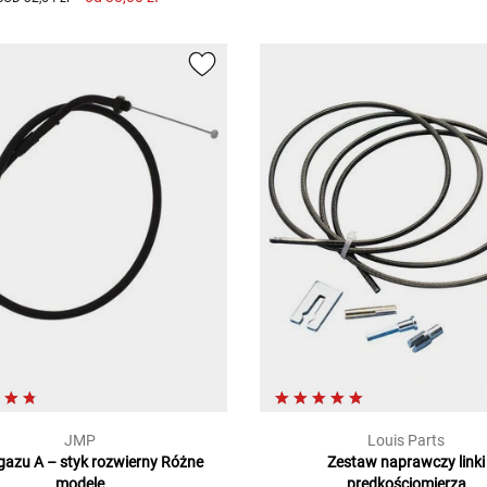
JMP
Louis Parts
gazu A – styk rozwierny Różne
Zestaw naprawczy linki
modele
prędkościomierza