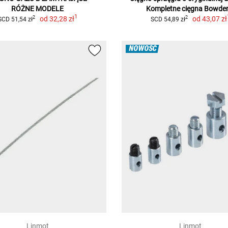
RÓŻNE MODELE
Kompletne cięgna Bowde
1
od
32,28 zł
od
43,07 zł
2
2
SCD 51,54 zł
SCD 54,89 zł
NOWOŚĆ
Linmot
Linmot