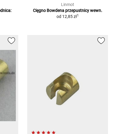
Linmot
dnica:
Cięgno Bowdena przepustnicy wewn.
1
od
12,85 zł