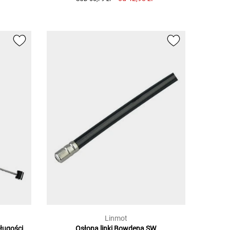
Linmot
długości
Osłona linki Bowdena SW