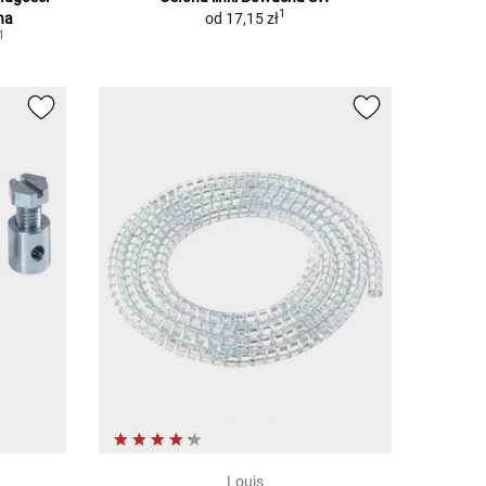
1
na
od
17,15 zł
1
Louis