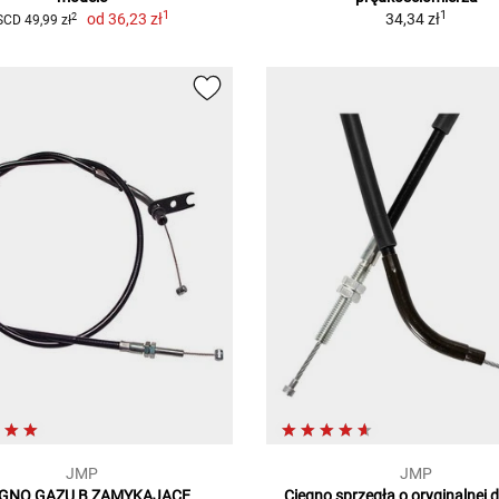
1
1
od
36,23 zł
34,34 zł
2
SCD 49,99 zł
JMP
JMP
ĘGNO GAZU B ZAMYKAJĄCE
Cięgno sprzęgła o oryginalnej 