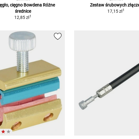
ęgło, cięgno Bowdena Różne
Zestaw śrubowych złącz
1
średnice
17,15 zł
1
12,85 zł