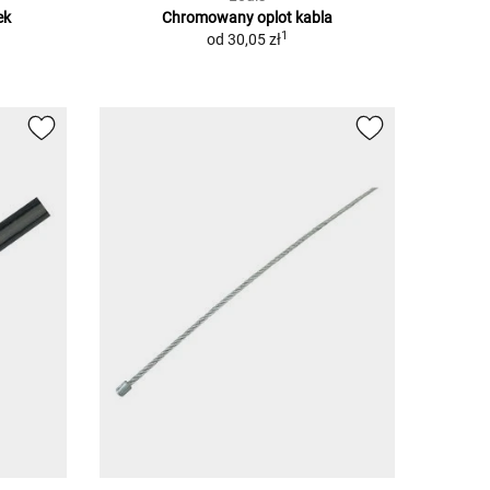
ek
Chromowany oplot kabla
1
od
30,05 zł