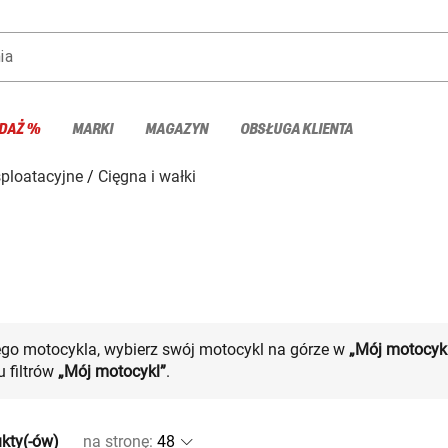
ia
DAŻ %
MARKI
MAGAZYN
OBSŁUGA KLIENTA
sploatacyjne
Cięgna i wałki
ego motocykla, wybierz swój motocykl na górze w
„Mój motocyk
 filtrów
„Mój motocykl”
.
kty(-ów)
na stronę
: