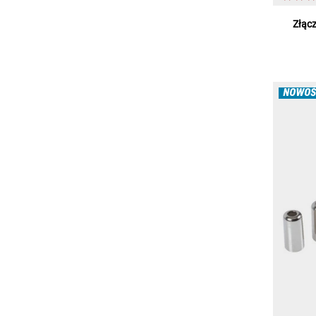
Złąc
NOWOŚ