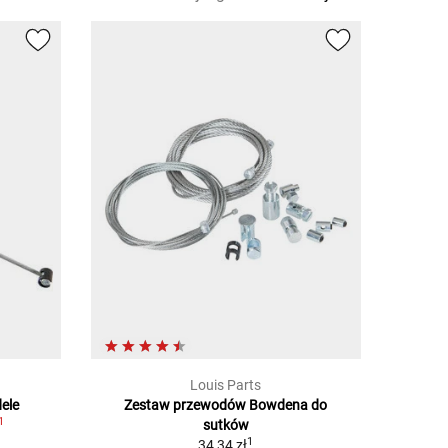
Louis Parts
ele
Zestaw przewodów Bowdena do
1
sutków
1
34,34 zł