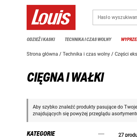
Hasło wyszukiwan
ODZIEŻ I KASKI
TECHNIKA I CZAS WOLNY
WYPRZE
Strona główna
Technika i czas wolny
Części ek
CIĘGNA I WAŁKI
Aby szybko znaleźć produkty pasujące do Twoj
znajdujących się powyżej przeglądu asortymentu
KATEGORIE
27 produ