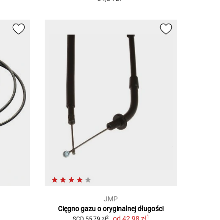
JMP
Cięgno gazu o oryginalnej długości
1
od
42,98 zł
2
SCD 55,79 zł