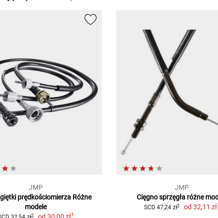
JMP
JMP
giętki prędkościomierza Różne
Cięgno sprzęgła różne mod
modele
od
32,11 zł
2
SCD 47,24 zł
1
od
30,00 zł
2
SCD 32,54 zł