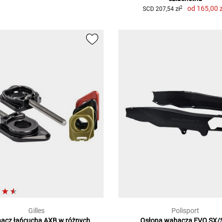
od
165,00 z
2
SCD 207,54 zł
Gilles
Polisport
nacz łańcucha AXB w różnych
Osłona wahacza EVO SX/