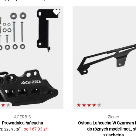
ACERBIS
Zieger
Prowadnica łańcucha
Osłona Łańcucha W Czarnym 
1
od
167,03 zł
do różnych modeli mot., s
2
D 228,95 zł
szlachetna