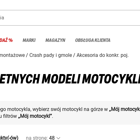
ia
DAŻ %
MARKI
MAGAZYN
OBSŁUGA KLIENTA
 montażowe
Crash pady i gmole
Akcesoria do konkr. poj.
ETNYCH MODELI MOTOCYKL
ego motocykla, wybierz swój motocykl na górze w
„Mój motocyk
 filtrów
„Mój motocykl”
.
kty(-ów)
na stronę
: