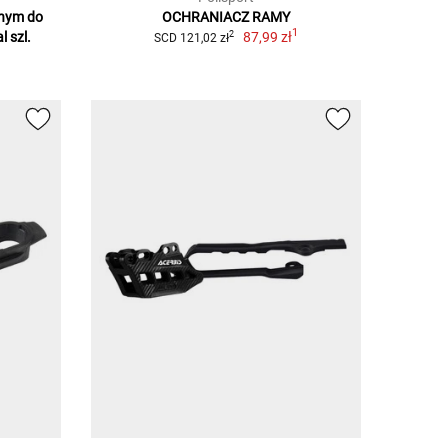
rnym do
OCHRANIACZ RAMY
1
l szl.
87,99 zł
2
SCD 121,02 zł
1