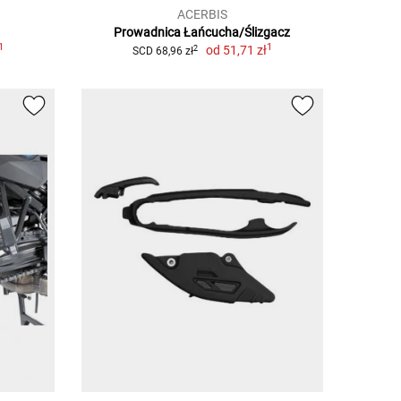
ACERBIS
Prowadnica Łańcucha/Ślizgacz
1
1
od
51,71 zł
2
SCD 68,96 zł