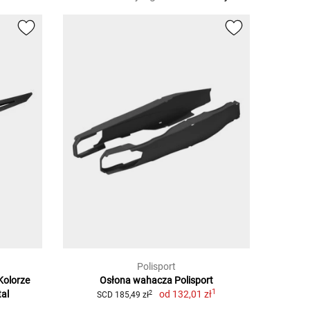
Polisport
Kolorze
Osłona wahacza Polisport
1
tal
od
132,01 zł
2
SCD 185,49 zł