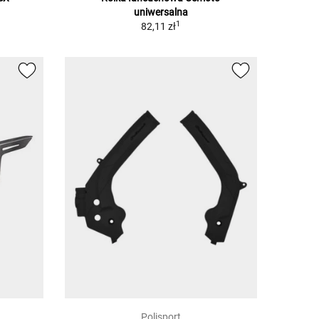
uniwersalna
1
1
82,11 zł
Polisport