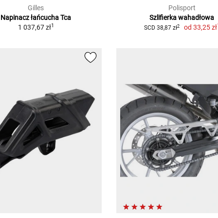
Gilles
Polisport
Napinacz łańcucha Tca
Szlifierka wahadłowa
1
1 037,67 zł
od
33,25 zł
2
SCD 38,87 zł