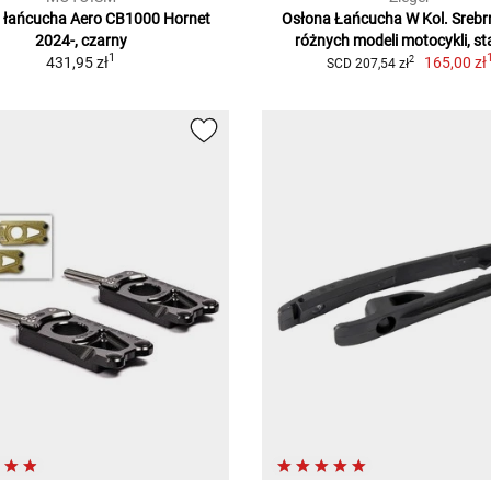
 łańcucha Aero CB1000 Hornet
Osłona Łańcucha W Kol. Sreb
2024-, czarny
różnych modeli motocykli, sta
1
431,95 zł
165,00 zł
2
SCD 207,54 zł