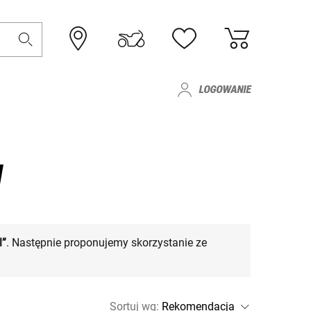
LOGOWANIE
I
l”
. Następnie proponujemy skorzystanie ze
Sortuj wg
: