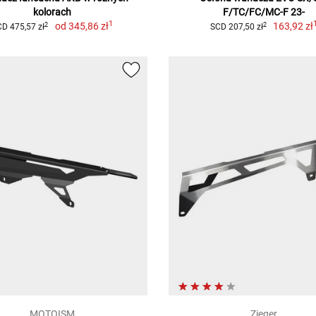
kolorach
F/TC/FC/MC-F 23-
1
od
345,86 zł
163,92 zł
2
2
D 475,57 zł
SCD 207,50 zł
MOTOISM
Zieger