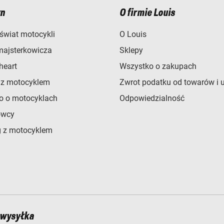
n
O firmie Louis
świat motocykli
O Louis
majsterkowicza
Sklepy
heart
Wszystko o zakupach
 z motocyklem
Zwrot podatku od towarów i 
o o motocyklach
Odpowiedzialność
owcy
 z motocyklem
 wysyłka