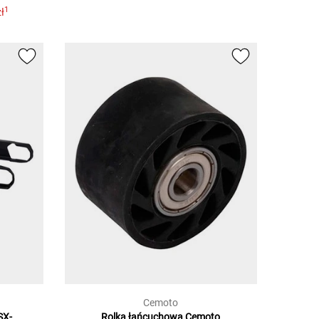
1
ł
Cemoto
SX-
Rolka łańcuchowa Cemoto