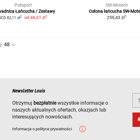
Polisport
SW-Motech
adnica Łańcucha / Zestawy
Osłona łańcucha SW-Mot
1
1
od
46,61 zł
259,43 zł
2
SCD 82,11 zł
ę
:
Newsletter Louis
T
Otrzymuj
bezpłatnie
wszystkie informacje o
naszych aktualnych ofertach, okazjach lub
interesujących nowościach.
R
Informacja o polityce prywatności