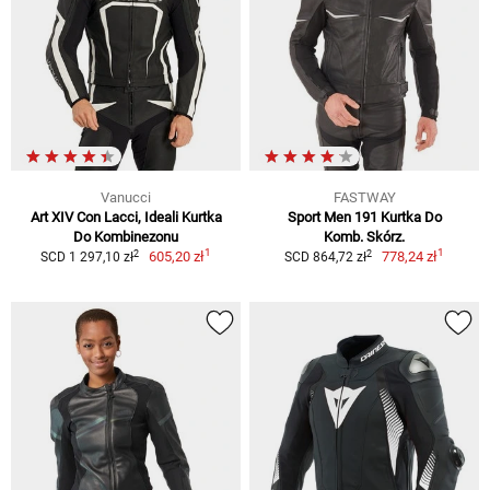
Vanucci
FASTWAY
Art XIV Con Lacci, Ideali Kurtka
Sport Men 191 Kurtka Do
Do Kombinezonu
Komb. Skórz.
1
1
2
2
605,20 zł
778,24 zł
SCD 1 297,10 zł
SCD 864,72 zł