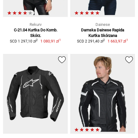
Rekurv
Dainese
C-21.04 Kurtka Do Komb.
Damska Dainese Rapida
Skórz.
Kurtka Skórzana
1
1
2
2
1 080,91 zł
1 663,97 zł
SCD 1 297,10 zł
SCD 2 291,40 zł