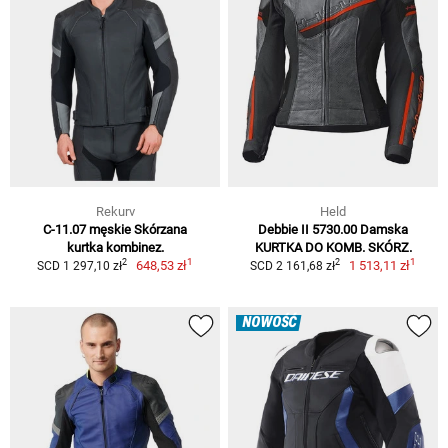
Rekurv
Held
C-11.07 męskie Skórzana
Debbie II 5730.00 Damska
kurtka kombinez.
KURTKA DO KOMB. SKÓRZ.
1
1
2
2
648,53 zł
1 513,11 zł
SCD 1 297,10 zł
SCD 2 161,68 zł
NOWOŚĆ