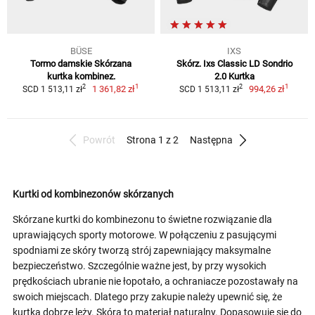
BÜSE
IXS
Tormo damskie Skórzana
Skórz. Ixs Classic LD Sondrio
kurtka kombinez.
2.0 Kurtka
1
1
2
2
1 361,82 zł
994,26 zł
SCD 1 513,11 zł
SCD 1 513,11 zł
Powrót
Strona 1 z 2
Następna
Kurtki od kombinezonów skórzanych
Skórzane kurtki do kombinezonu to świetne rozwiązanie dla
uprawiających sporty motorowe. W połączeniu z pasującymi
spodniami ze skóry tworzą strój zapewniający maksymalne
bezpieczeństwo. Szczególnie ważne jest, by przy wysokich
prędkościach ubranie nie łopotało, a ochraniacze pozostawały na
swoich miejscach. Dlatego przy zakupie należy upewnić się, że
kurtka dobrze leży. Skóra to materiał naturalny. Dopasowuje się do