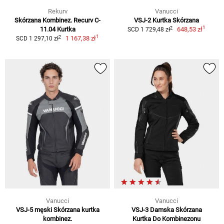
Rekurv
Vanucci
Skórzana Kombinez. Recurv C-
VSJ-2 Kurtka Skórzana
1
2
11.04 Kurtka
648,53 zł
SCD 1 729,48 zł
1
2
1 167,38 zł
SCD 1 297,10 zł
Vanucci
Vanucci
VSJ-5 męski Skórzana kurtka
VSJ-3 Damska Skórzana
kombinez.
Kurtka Do Kombinezonu