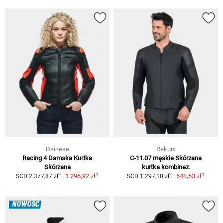
Dainese
Rekurv
Racing 4 Damska Kurtka
C-11.07 męskie Skórzana
Skórzana
kurtka kombinez.
1
1
2
2
1 296,92 zł
648,53 zł
SCD 2 377,87 zł
SCD 1 297,10 zł
NOWOŚĆ