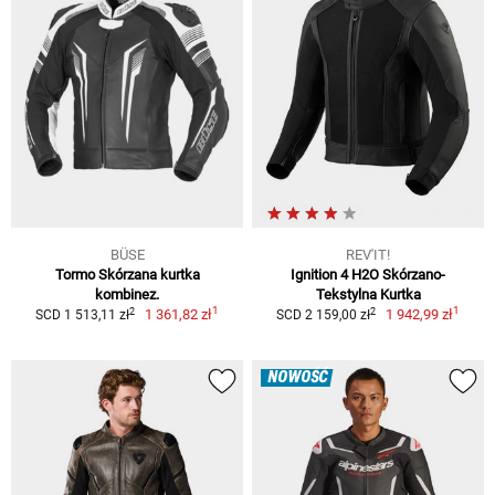
BÜSE
REV'IT!
Tormo Skórzana kurtka
Ignition 4 H2O Skórzano-
kombinez.
Tekstylna Kurtka
1
1
2
2
1 361,82 zł
1 942,99 zł
SCD 1 513,11 zł
SCD 2 159,00 zł
NOWOŚĆ