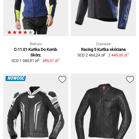
Rekurv
Dainese
C-11.01 Kurtka Do Komb.
Racing 5 Kurtka skórzana
1
2
Skórz.
2 449,00 zł
SCD 2 460,24 zł
1
2
389,01 zł
SCD 1 080,91 zł
NOWOŚĆ