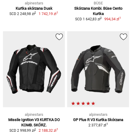
alpinestars
BÜSE
Kurtka skórzana Dusk
Skórzana Kombi. Büse Cento
1
2
1 742,19 zł
Kurtka
SCD 2 248,98 zł
1
2
994,34 zł
SCD 1 642,83 zł
alpinestars
alpinestars
Missile Ignition V3 KURTKA DO
GP Plus R V3 Kurtka Skórzana
1
KOMB. SKÓRZ.
2 377,87 zł
1
2
2 188,32 zł
SCD 2 998,99 zł