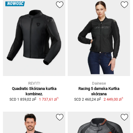
NOWOŚĆ
REV'IT!
Dainese
Quadratic Skórzana kurtka
Racing 5 damska Kurtka
kombinez.
skórzana
1
1
2
2
1 737,61 zł
2 449,00 zł
SCD 1 859,02 zł
SCD 2 460,24 zł