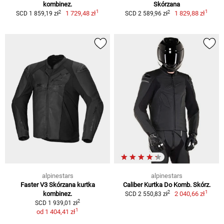
kombinez.
Skórzana
1
1
2
2
1 729,48 zł
1 829,88 zł
SCD 1 859,19 zł
SCD 2 589,96 zł
alpinestars
alpinestars
Faster V3 Skórzana kurtka
Caliber Kurtka Do Komb. Skórz.
1
2
kombinez.
2 040,66 zł
SCD 2 550,83 zł
2
SCD 1 939,01 zł
1
od
1 404,41 zł