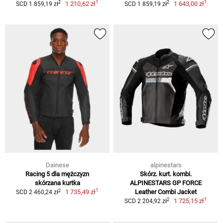
1
1
2
2
1 210,62 zł
1 643,00 zł
SCD 1 859,19 zł
SCD 1 859,19 zł
Dainese
alpinestars
Racing 5 dla mężczyzn
Skórz. kurt. kombi.
skórzana kurtka
ALPINESTARS GP FORCE
1
2
1 735,49 zł
Leather Combi Jacket
SCD 2 460,24 zł
1
2
1 725,15 zł
SCD 2 204,92 zł