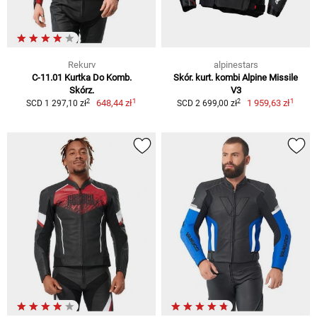
Rekurv
alpinestars
C-11.01 Kurtka Do Komb.
Skór. kurt. kombi Alpine Missile
Skórz.
V3
1
1
2
2
648,44 zł
1 959,63 zł
SCD 1 297,10 zł
SCD 2 699,00 zł