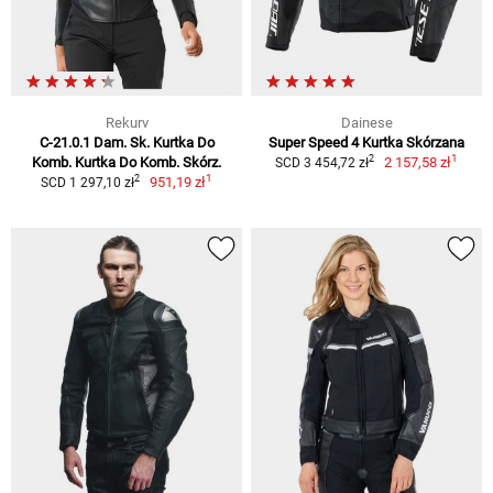
Rekurv
Dainese
C-21.0.1 Dam. Sk. Kurtka Do
Super Speed 4 Kurtka Skórzana
1
2
Komb. Kurtka Do Komb. Skórz.
2 157,58 zł
SCD 3 454,72 zł
1
2
951,19 zł
SCD 1 297,10 zł