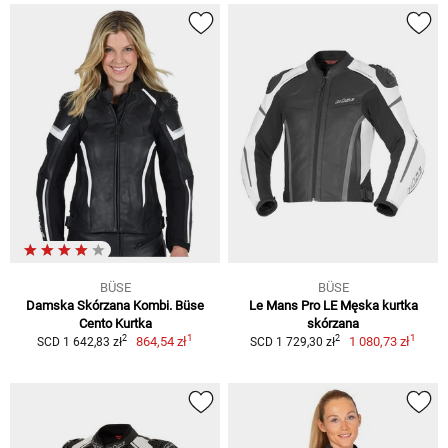
BÜSE
BÜSE
Damska Skórzana Kombi. Büse
Le Mans Pro LE Męska kurtka
Cento Kurtka
skórzana
1
1
2
2
864,54 zł
1 080,73 zł
SCD 1 642,83 zł
SCD 1 729,30 zł