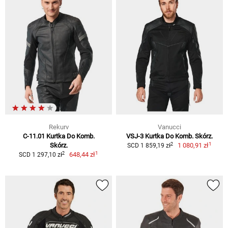
Rekurv
Vanucci
C-11.01 Kurtka Do Komb.
VSJ-3 Kurtka Do Komb. Skórz.
1
2
Skórz.
1 080,91 zł
SCD 1 859,19 zł
1
2
648,44 zł
SCD 1 297,10 zł