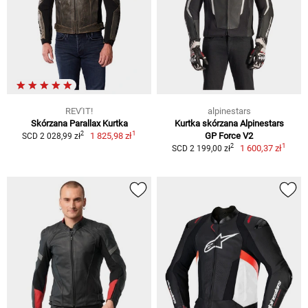
REV'IT!
alpinestars
Skórzana Parallax Kurtka
Kurtka skórzana Alpinestars
1
2
1 825,98 zł
GP Force V2
SCD 2 028,99 zł
1
2
1 600,37 zł
SCD 2 199,00 zł