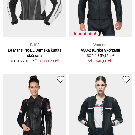
BÜSE
Vanucci
Le Mans Pro LE Damska kurtka
VSJ-2 Kurtka Skórzana
2
skórzana
SCD 1 859,19 zł
1
1
2
1 080,73 zł
od
1 643,00 zł
SCD 1 729,30 zł