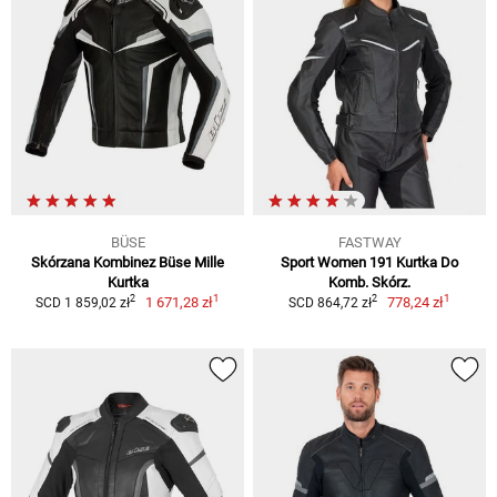
BÜSE
FASTWAY
Skórzana Kombinez Büse Mille
Sport Women 191 Kurtka Do
Kurtka
Komb. Skórz.
1
1
2
2
1 671,28 zł
778,24 zł
SCD 1 859,02 zł
SCD 864,72 zł