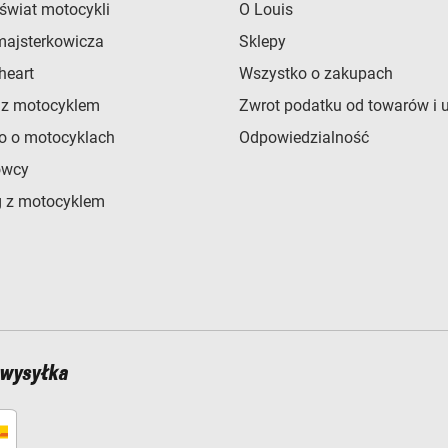
świat motocykli
O Louis
majsterkowicza
Sklepy
heart
Wszystko o zakupach
 z motocyklem
Zwrot podatku od towarów i 
o o motocyklach
Odpowiedzialność
owcy
 z motocyklem
 wysyłka