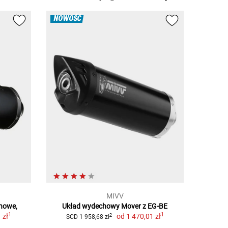
NOWOŚĆ
MIVV
howe,
Układ wydechowy Mover z EG-BE
1
1
 zł
od
1 470,01 zł
2
SCD 1 958,68 zł