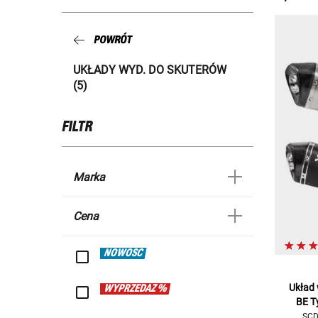
POWRÓT
UKŁADY WYD. DO SKUTERÓW
(5)
FILTR
Marka
Cena
NOWOŚĆ
Układ 
WYPRZEDAŻ %
BE T
SCD