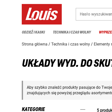
Hasło wyszukiwan
ODZIEŻ I KASKI
TECHNIKA I CZAS WOLNY
WYPRZE
Strona główna
Technika i czas wolny
Elementy
UKŁADY WYD. DO SK
Aby szybko znaleźć produkty pasujące do Twoj
znajdujących się powyżej przeglądu asortymentu
KATEGORIE
5 produk