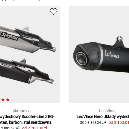
Akrapovic
Leo Vince
wydechowy Scooter-Line z EG-
LeoVince Nero Układy wydec
ytan, karbon, stal nierdzewna
od
3 160,01
2
SCD 3 368,24 zł
1
od
2 700,30 zł
2
 2 891,67 zł