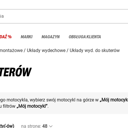
ia
DAŻ %
MARKI
MAGAZYN
OBSŁUGA KLIENTA
 montażowe
Układy wydechowe
Układy wyd. do skuterów
UTERÓW
ego motocykla, wybierz swój motocykl na górze w
„Mój motocyk
 filtrów
„Mój motocykl”
.
ty(-ów)
na stronę
: