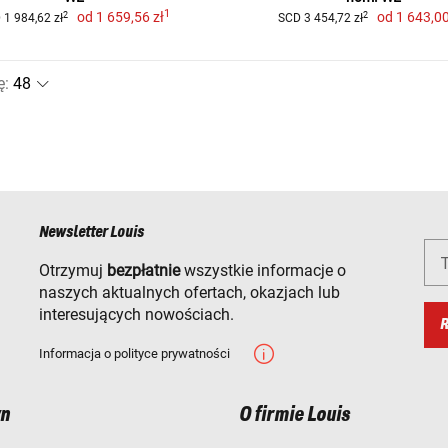
1
od
1 659,56 zł
od
1 643,00
2
2
 1 984,62 zł
SCD 3 454,72 zł
ę
:
Newsletter Louis
T
Otrzymuj
bezpłatnie
wszystkie informacje o
naszych aktualnych ofertach, okazjach lub
interesujących nowościach.
R
Informacja o polityce prywatności
n
O firmie Louis