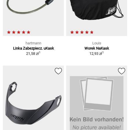
hartmann
Louis
Linka Zabezpiecz. uKask
Worek NaKask
1
1
21,58 zł
12,93 zł