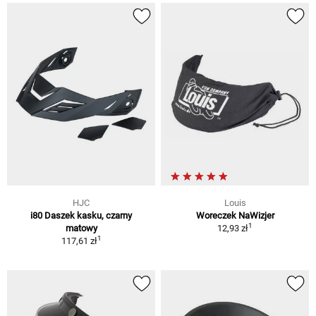
HJC
Louis
i80 Daszek kasku, czarny
Woreczek NaWizjer
1
matowy
12,93 zł
1
117,61 zł