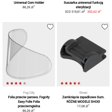
Universal Com Holder
Suszarka uniwersal funkcją
1
86,26 zł
sterylizacji
1
2
302,62 zł
SCD 518,81 zł
Fog City
Shoei
Folia przeciw parowa. Fogcity
Zamknięcie zapadkowe Gum.
Easy Folie Folia
RÓŻNE MODELE SHOEI
1
przeciwmgielna
17,08 zł
1
86,26 zł