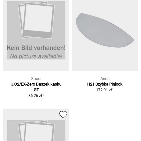
Shoei
Airoh
J.O2/EX-Zero Daszek kasku
H21 Szybka Pinlock
1
GT
172,91 zł
1
86,26 zł