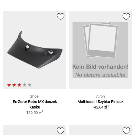
Shoei
Airoh
Ex-Zero/ Retro MX daszek
Mathisse II Szybka Pinlock
1
kasku
142,64 zł
1
129,50 zł