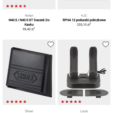
Nolan
HJC
N40.5 / N40.5 GT Daszek Do
RPHA 12 poduszki policzkowe
1
Kasku
255,10 zł
1
99,40 zł
Shoei
Louis