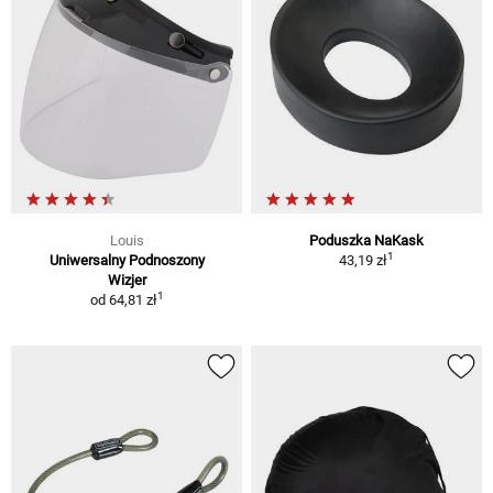
Louis
Poduszka NaKask
1
Uniwersalny Podnoszony
43,19 zł
Wizjer
1
od
64,81 zł