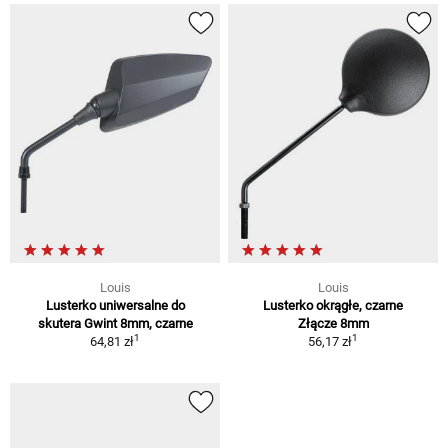
Louis
Louis
Lusterko uniwersalne do
Lusterko okrągłe, czarne
skutera Gwint 8mm, czarne
Złącze 8mm
1
1
64,81 zł
56,17 zł