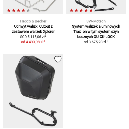
Hepco & Becker
SW-Motech
Uchwyt walizki Cutout z
System walizek aluminowych
zestawem walizek Xplorer
Trax Ion w tym system szyn
2
bocznych QUICK-LOCK
SCD 5 115,06 zł
1
1
od
4 493,98 zł
od
3 675,23 zł