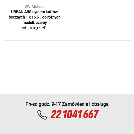
SW-Motech
URBAN ABS system kufrów
bocznych 1 x 16,5 l, do różnych
modeli, czarny
1
od
1 016,09 zł
Pn-so godz. 9-17 Zamówienie i obsługa
22 1041 667