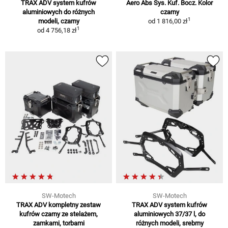
TRAX ADV system kufrów
Aero Abs Sys. Kuf. Bocz. Kolor
aluminiowych do różnych
czarny
1
modeli, czarny
od
1 816,00 zł
1
od
4 756,18 zł
SW-Motech
SW-Motech
TRAX ADV kompletny zestaw
TRAX ADV system kufrów
kufrów czarny ze stelażem,
aluminiowych 37/37 l, do
zamkami, torbami
różnych modeli, srebrny