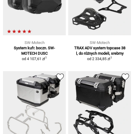
SW-Motech
SW-Motech
System kufr. boczn. SW-
TRAX ADV system topcase 38
MOTECH DUSC
l, do różnych modeli, srebrny
1
1
od
4 107,61 zł
od
2 334,85 zł