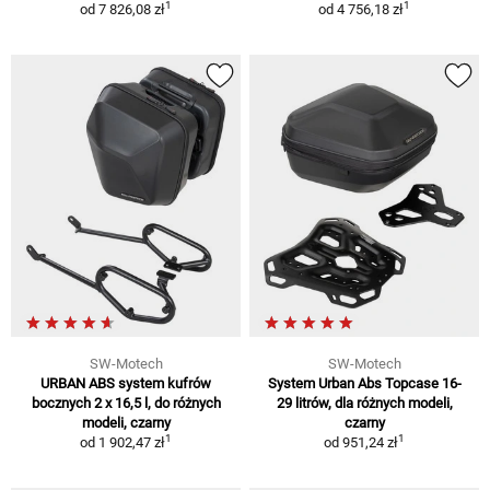
1
1
od
7 826,08 zł
od
4 756,18 zł
SW-Motech
SW-Motech
URBAN ABS system kufrów
System Urban Abs Topcase 16-
bocznych 2 x 16,5 l, do różnych
29 litrów, dla różnych modeli,
modeli, czarny
czarny
1
1
od
1 902,47 zł
od
951,24 zł