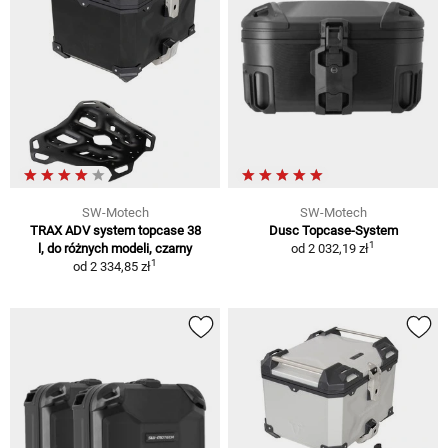
SW-Motech
SW-Motech
TRAX ADV system topcase 38
Dusc Topcase-System
1
l, do różnych modeli, czarny
od
2 032,19 zł
1
od
2 334,85 zł