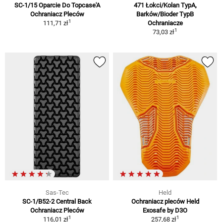
SC-1/15 Oparcie Do Topcase'A
471 Łokci/Kolan TypA,
Ochraniacz Pleców
Barków/Bioder TypB
1
111,71 zł
Ochraniacze
1
73,03 zł
Sas-Tec
Held
SC-1/B52-2 Central Back
Ochraniacz pleców Held
Ochraniacz Pleców
Exosafe by D3O
1
1
116,01 zł
257,68 zł