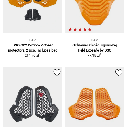
Held
Held
D3O CP2 Poziom 2 Chest
Ochraniacz kości ogonowej
protectors, 2 pcs. Includes bag
Held Exosafe by D3O
1
1
214,70 zł
77,15 zł