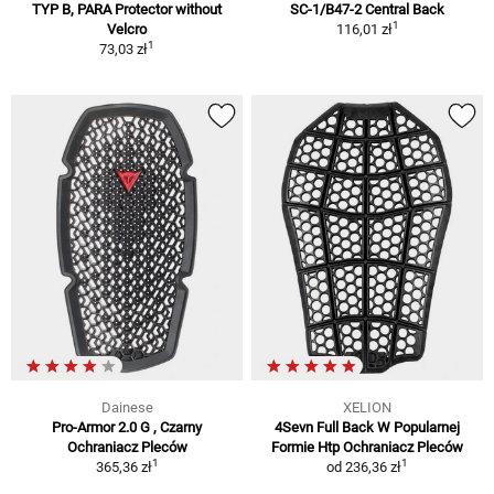
TYP B, PARA Protector without
SC-1/B47-2 Central Back
1
Velcro
116,01 zł
1
73,03 zł
Dainese
XELION
Pro-Armor 2.0 G , Czarny
4Sevn Full Back W Popularnej
Ochraniacz Pleców
Formie Htp Ochraniacz Pleców
1
1
365,36 zł
od
236,36 zł