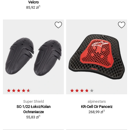
Velcro
1
85,92 zł
Super Shield
alpinestars
SC-1/22 Łokci/Kolan
KR-Cell Cir Pancerz
1
Ochraniacze
268,99 zł
1
55,83 zł