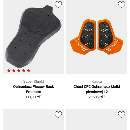
Super Shield
Rukka
Ochraniacz Pleców Back
Chest CP2 Ochraniacz klatki
Protector
piersiowej L2
1
1
111,71 zł
236,19 zł