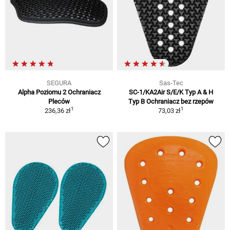
SEGURA
Sas-Tec
Alpha Poziomu 2 Ochraniacz
SC-1/KA2Air S/E/K Typ A & H
Pleców
Typ B Ochraniacz bez rzepów
1
1
236,36 zł
73,03 zł