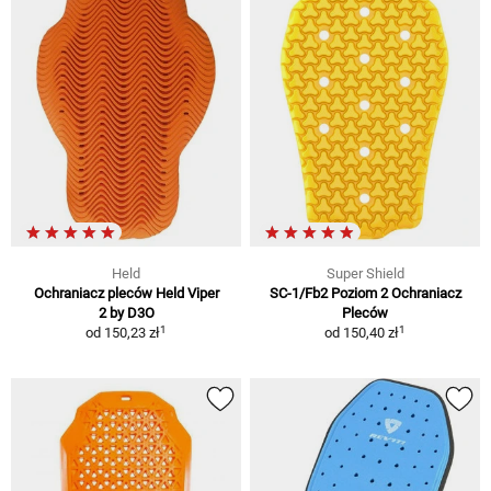
Held
Super Shield
Ochraniacz pleców Held Viper
SC-1/Fb2 Poziom 2 Ochraniacz
2 by D3O
Pleców
1
1
od
150,23 zł
od
150,40 zł