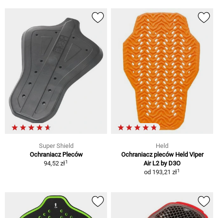
Super Shield
Held
Ochraniacz Pleców
Ochraniacz pleców Held Viper
1
94,52 zł
Air L2 by D3O
1
od
193,21 zł