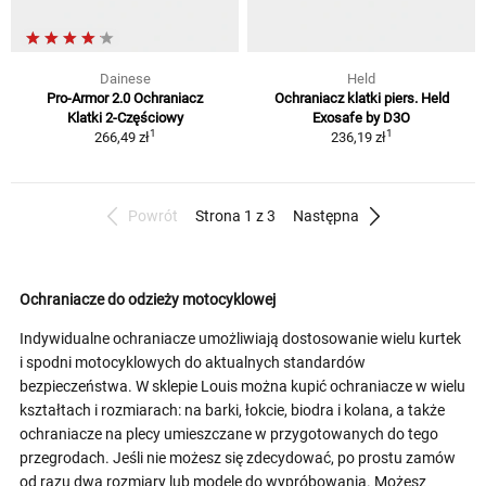
Dainese
Held
Pro-Armor 2.0 Ochraniacz
Ochraniacz klatki piers. Held
Klatki 2-Częściowy
Exosafe by D3O
1
1
266,49 zł
236,19 zł
Powrót
Strona 1 z 3
Następna
Ochraniacze do odzieży motocyklowej
Indywidualne ochraniacze umożliwiają dostosowanie wielu kurtek
i spodni motocyklowych do aktualnych standardów
bezpieczeństwa. W sklepie Louis można kupić ochraniacze w wielu
kształtach i rozmiarach: na barki, łokcie, biodra i kolana, a także
ochraniacze na plecy umieszczane w przygotowanych do tego
przegrodach. Jeśli nie możesz się zdecydować, po prostu zamów
od razu dwa rozmiary lub modele do wypróbowania. Możesz