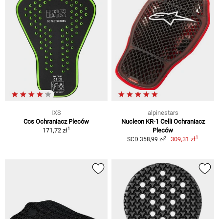
IXS
alpinestars
Ccs Ochraniacz Pleców
Nucleon KR-1 Celli Ochraniacz
1
171,72 zł
Pleców
1
2
309,31 zł
SCD 358,99 zł