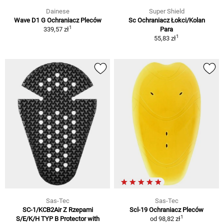
Dainese
Super Shield
Wave D1 G Ochraniacz Pleców
Sc Ochraniacz Łokci/Kolan
1
339,57 zł
Para
1
55,83 zł
Sas-Tec
Sas-Tec
SC-1/KCB2Air Z Rzepami
Scl-19 Ochraniacz Pleców
1
S/E/K/H TYP B Protector with
od
98,82 zł