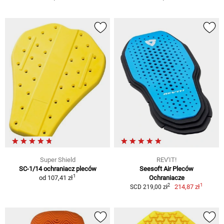
Super Shield
REV'IT!
SC-1/14 ochraniacz pleców
Seesoft Air Pleców
1
od
107,41 zł
Ochraniacze
1
2
214,87 zł
SCD 219,00 zł