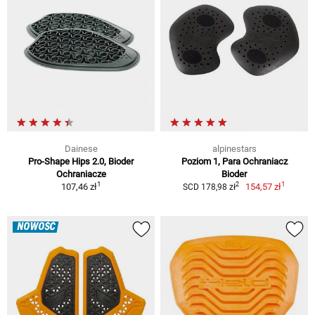
Dainese
alpinestars
Pro-Shape Hips 2.0, Bioder
Poziom 1, Para Ochraniacz
Ochraniacze
Bioder
1
1
2
107,46 zł
154,57 zł
SCD 178,98 zł
NOWOŚĆ