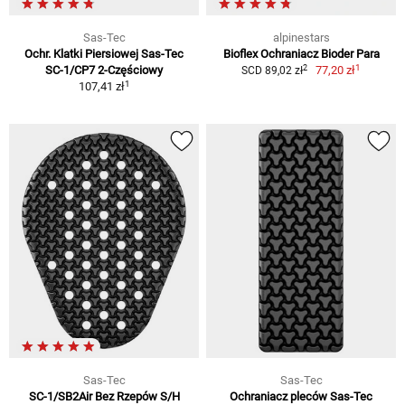
Sas-Tec
alpinestars
Ochr. Klatki Piersiowej Sas-Tec
Bioflex Ochraniacz Bioder Para
1
2
SC-1/CP7 2-Częściowy
77,20 zł
SCD 89,02 zł
1
107,41 zł
Sas-Tec
Sas-Tec
SC-1/SB2Air Bez Rzepów S/H
Ochraniacz pleców Sas-Tec