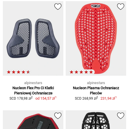
alpinestars
alpinestars
Nucleon Flex Pro Ci Klatki
Nucleon Plasma Ochraniacz
Piersiowej Ochraniacze
Pleców
1
1
2
2
od
154,57 zł
231,94 zł
SCD 178,98 zł
SCD 268,99 zł