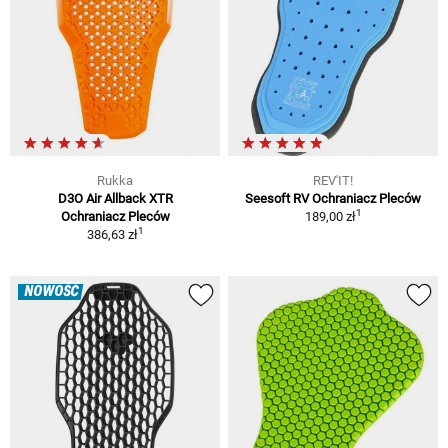
Rukka
REV'IT!
D3O Air Allback XTR
Seesoft RV Ochraniacz Pleców
1
Ochraniacz Pleców
189,00 zł
1
386,63 zł
NOWOŚĆ