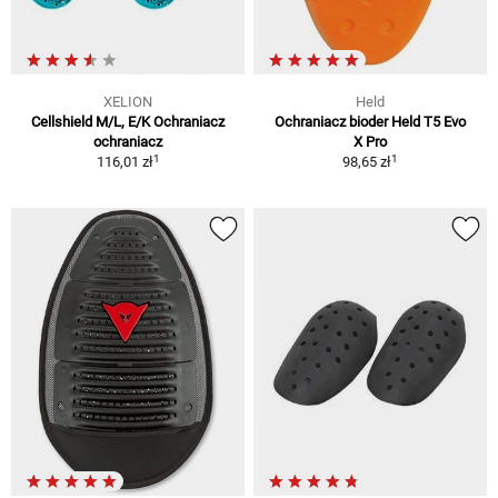
XELION
Held
Cellshield M/L, E/K Ochraniacz
Ochraniacz bioder Held T5 Evo
ochraniacz
X Pro
1
1
116,01 zł
98,65 zł