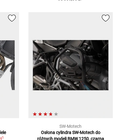
SW-Motech
ele
Osłona cylindra SW-Motech do
1
ł
różnych modeli BMW 1250, czarna