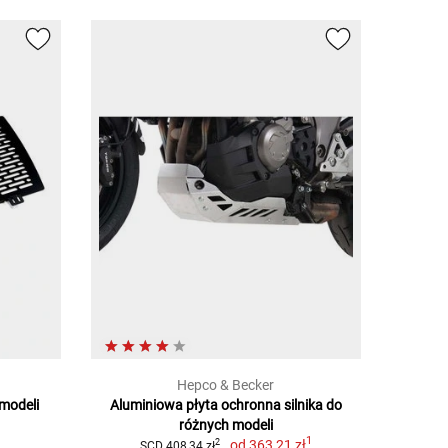
Hepco & Becker
modeli
Aluminiowa płyta ochronna silnika do
różnych modeli
1
od
363,21 zł
2
SCD 408,34 zł