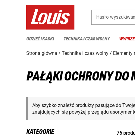
Hasło wyszukiwan
ODZIEŻ I KASKI
TECHNIKA I CZAS WOLNY
WYPRZE
Strona główna
Technika i czas wolny
Elementy
PAŁĄKI OCHRONY DO 
Aby szybko znaleźć produkty pasujące do Twoj
znajdujących się powyżej przeglądu asortymentu
KATEGORIE
76 produ