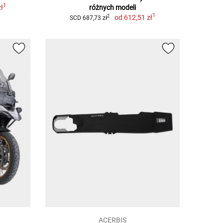
1
ł
różnych modeli
1
od
612,51 zł
2
SCD 687,73 zł
ACERBIS