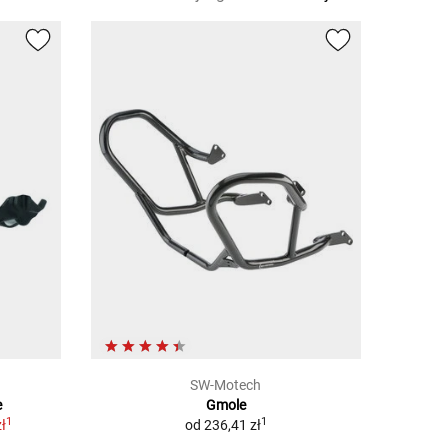
SW-Motech
e
Gmole
1
1
ł
od
236,41 zł