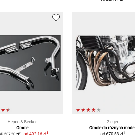
Hepco & Becker
Zieger
Gmole
Gmole do różnych model
1
1
od
492,16 zł
od
670,53 zł
2
D 507,20 zł