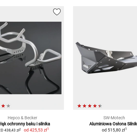
Hepco & Becker
SW-Motech
łąk ochronny baku i silnika
Aluminiowa Osłona Silni
1
1
od
425,53 zł
od
515,80 zł
2
D 438,43 zł