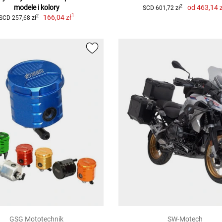
modele i kolory
od
463,14 z
2
SCD 601,72 zł
1
166,04 zł
2
SCD 257,68 zł
GSG Mototechnik
SW-Motech