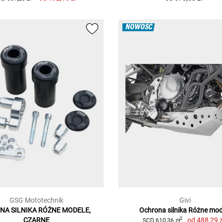
NOWOŚĆ
GSG Mototechnik
Givi
NA SILNIKA RÓŻNE MODELE,
Ochrona silnika Różne mod
CZARNE
od
488,29 z
2
SCD 610,36 zł