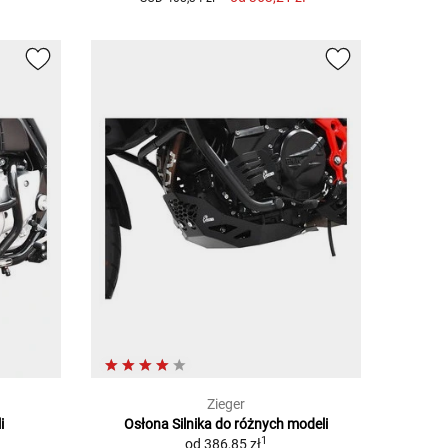
Zieger
i
Osłona Silnika do różnych modeli
1
od
386,85 zł