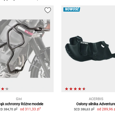
NOWOŚĆ
Givi
ACERBIS
łąk ochronny Różne modele
Osłony silnika Adventur
1
od
311,33 zł
od
289,96 z
2
2
D 384,70 zł
SCD 386,63 zł