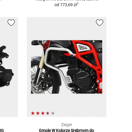
1
od
773,69 zł
Zieger
IG
Gmole W Kolorze Srebrnym do