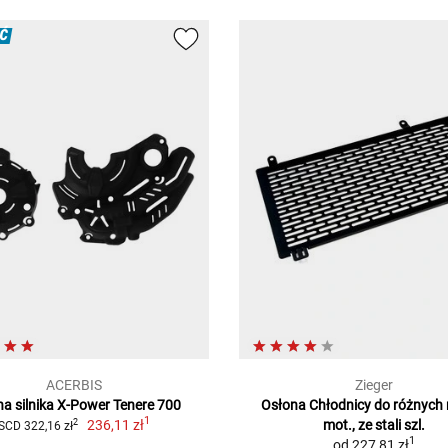
Ć
ACERBIS
Zieger
a silnika X-Power Tenere 700
Osłona Chłodnicy do różnych 
1
236,11 zł
mot., ze stali szl.
2
SCD 322,16 zł
1
od
227,81 zł