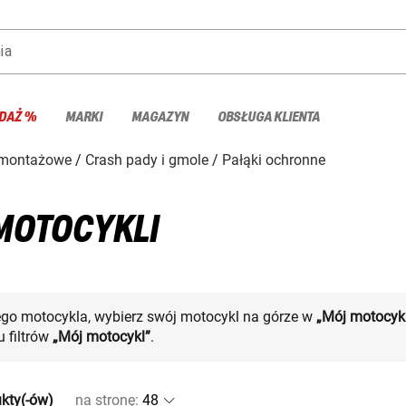
ia
DAŻ %
MARKI
MAGAZYN
OBSŁUGA KLIENTA
 montażowe
Crash pady i gmole
Pałąki ochronne
MOTOCYKLI
ego motocykla, wybierz swój motocykl na górze w
„Mój motocyk
 filtrów
„Mój motocykl”
.
kty(-ów)
na stronę
: