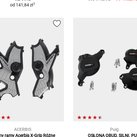
1
od
141,84 zł
ACERBIS
Puig
ny ramy Acerbis X-Grip Różne
OSŁONA OBUD. SILNI. PU