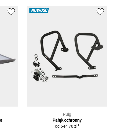
NOWOŚĆ
Puig
ka
Pałąk ochronny
1
od
644,70 zł