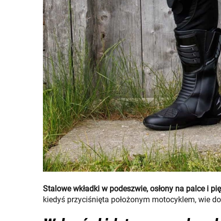
Stalowe wkładki w podeszwie, osłony na palce i pię
kiedyś przyciśnięta położonym motocyklem, wie dok