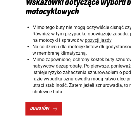
Wskazówki dotyczące wyboru 
motocyklowych
Mimo tego buty nie mogą oczywiście cisnąć czy
Również w tym przypadku obowiązuje zasada: 
na motocykl i sprawdź w
pozycji jazdy
.
Na co dzień i dla motocyklistów długodystans
w membranę klimatyczną.
Mimo zapewnionej ochrony kostek buty sznur
nabywców dezaprobatę. Po pierwsze, ponieważ 
istnieje ryzyko zahaczenia sznurowadłem o pod
razie wypadku sznurowadła mogą łatwo ulec prz
utraci stabilność. Zatem jeżeli sznurowadła, to
cholewce buta.
DO BUTÓW