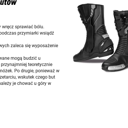
butów
 wręcz sprawiać bólu.
podczas przymiarki wsiądź
owych zaleca się wyposażenie
owane mogą budzić u
przynajmniej teoretycznie
nóżek. Po drugie, ponieważ w
etarciu, wskutek czego but
 należy je chować u góry w