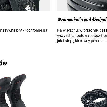
Wzmocnienie pod dźwigni
masywne płytki ochronne na
Na wierzchu, w przedniej częśc
wszystkich butów motocyklow
jak i stopę kierowcy przed od
iów