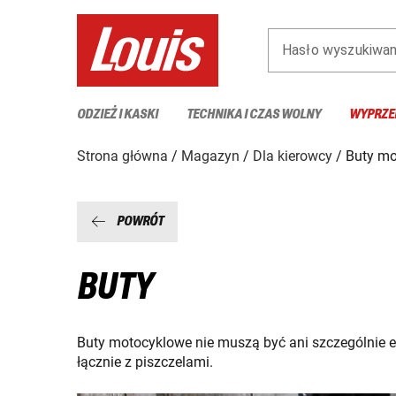
Hasło wyszukiwan
ODZIEŻ I KASKI
TECHNIKA I CZAS WOLNY
WYPRZE
Strona główna
Magazyn
Dla kierowcy
Buty mo
POWRÓT
BUTY
Buty motocyklowe nie muszą być ani szczególnie ele
łącznie z piszczelami.