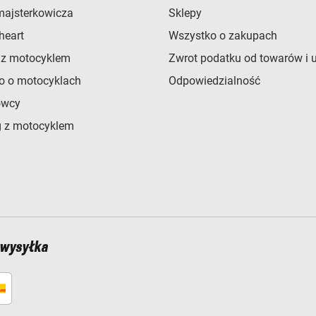
majsterkowicza
Sklepy
heart
Wszystko o zakupach
 z motocyklem
Zwrot podatku od towarów i 
o o motocyklach
Odpowiedzialność
owcy
 z motocyklem
 wysyłka