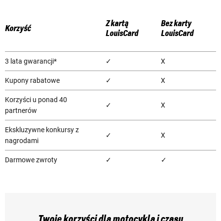
Z kartą
Bez karty
Korzyść
LouisCard
LouisCard
3 lata gwarancji*
✓
X
Kupony rabatowe
✓
X
Korzyści u ponad 40
✓
X
partnerów
Ekskluzywne konkursy z
✓
X
nagrodami
Darmowe zwroty
✓
✓
Twoje korzyści dla motocykla i czasu