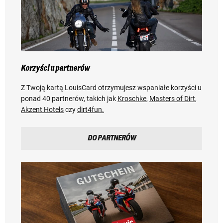
Korzyści u partnerów
Z Twoją kartą LouisCard otrzymujesz wspaniałe korzyści u
ponad 40 partnerów, takich jak
Kroschke
,
Masters of Dirt
,
Akzent Hotels
czy
dirt4fun.
DO PARTNERÓW