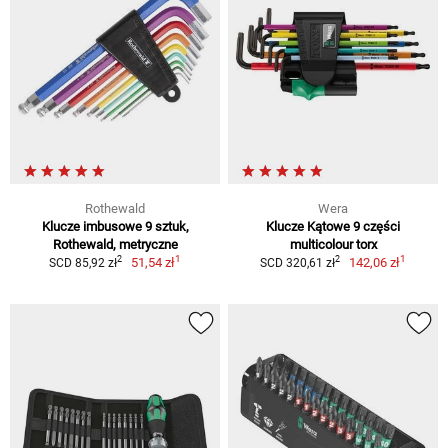
Rothewald
Wera
Klucze imbusowe 9 sztuk,
Klucze Kątowe 9 części
Rothewald, metryczne
multicolour torx
1
1
2
2
51,54 zł
142,06 zł
SCD 85,92 zł
SCD 320,61 zł