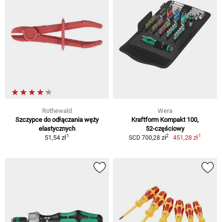
Rothewald
Wera
Szczypce do odłączania węży
Kraftform Kompakt 100,
elastycznych
52‑częściowy
1
1
2
51,54 zł
451,28 zł
SCD 700,28 zł