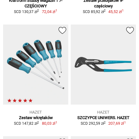
Kraftform Stubby Magazin 1 7-
Zestaw przebijaków 9-
CZĘŚCIOWY
częściowy
1
1
2
2
72,04 zł
45,52 zł
SCD 130,37 zł
SCD 85,92 zł
HAZET
HAZET
Zestaw wkrętaków
SZCZYPCE UNIWERS. HAZET
1
1
2
2
80,03 zł
207,69 zł
SCD 147,82 zł
SCD 292,59 zł