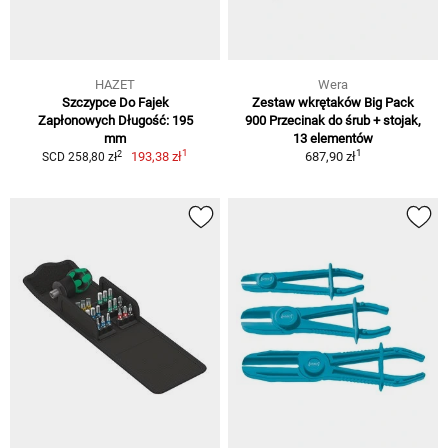
HAZET
Wera
Szczypce Do Fajek
Zestaw wkrętaków Big Pack
Zapłonowych Długość: 195
900 Przecinak do śrub + stojak,
mm
13 elementów
1
1
2
193,38 zł
687,90 zł
SCD 258,80 zł