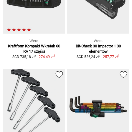
Wera
Wera
Kraftform Kompakt Wkrętak 60
Bit-Check 30 Impactor 1 30
RA 17 części
elementów
1
1
2
2
274,49 zł
257,77 zł
SCD 735,18 zł
SCD 526,24 zł