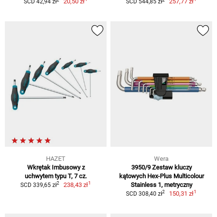
20,50 zł
257,77 zł
SCD 42,94 zł
SCD 544,85 zł
HAZET
Wera
Wkrętak Imbusowy z
3950/9 Zestaw kluczy
uchwytem typu T, 7 cz.
kątowych Hex-Plus Multicolour
1
2
238,43 zł
Stainless 1, metryczny
SCD 339,65 zł
1
2
150,31 zł
SCD 308,40 zł