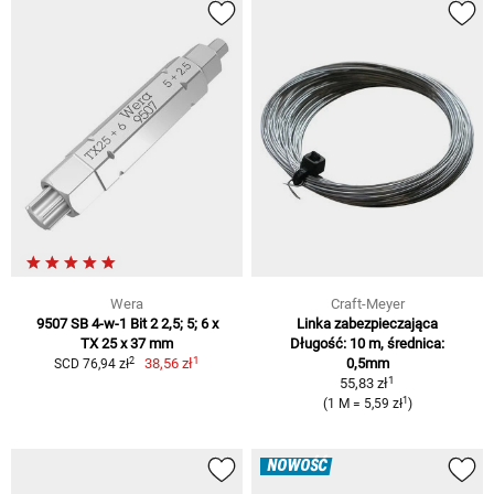
Wera
Craft-Meyer
9507 SB 4-w-1 Bit 2 2,5; 5; 6 x
Linka zabezpieczająca
TX 25 x 37 mm
Długość: 10 m, średnica:
1
2
38,56 zł
0,5mm
SCD 76,94 zł
1
55,83 zł
1
(1 M = 5,59 zł
)
NOWOŚĆ