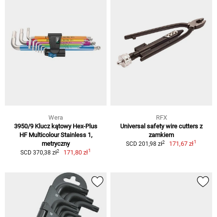
Wera
RFX
3950/9 Klucz kątowy Hex-Plus
Universal safety wire cutters z
HF Multicolour Stainless 1,
zamkiem
1
2
metryczny
171,67 zł
SCD 201,98 zł
1
2
171,80 zł
SCD 370,38 zł