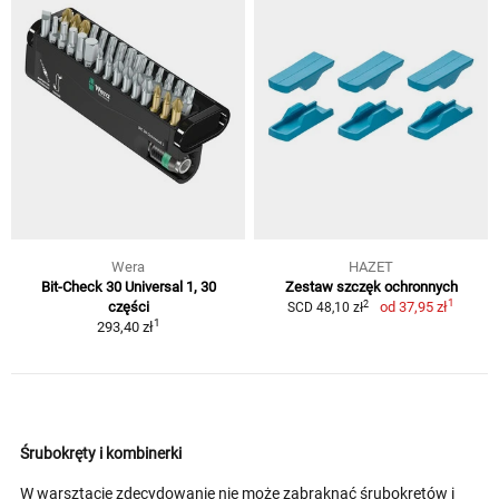
Wera
HAZET
Bit-Check 30 Universal 1, 30
Zestaw szczęk ochronnych
1
2
części
od
37,95 zł
SCD 48,10 zł
1
293,40 zł
Śrubokręty i kombinerki
W warsztacie zdecydowanie nie może zabraknąć śrubokrętów i