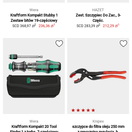
Wera
HAZET
Kraftform Kompakt Stubby 1
Zest. Szczypiec Do Zac., 3-
Zestaw bitów 19-częściowy
Częśc.
1
1
2
2
236,36 zł
212,29 zł
SCD 368,97 zł
SCD 283,39 zł
Wera
Knipex
Kraftform Kompakt 20 Tool
szczypce do filtra oleju 250 mm
Finder 1 z torbą, 7-częściowy
z precyzyjną regulacją, b.