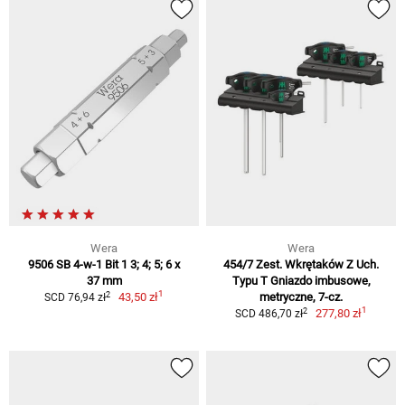
Wera
Wera
9506 SB 4-w-1 Bit 1 3; 4; 5; 6 x
454/7 Zest. Wkrętaków Z Uch.
37 mm
Typu T Gniazdo imbusowe,
1
2
43,50 zł
metryczne, 7-cz.
SCD 76,94 zł
1
2
277,80 zł
SCD 486,70 zł