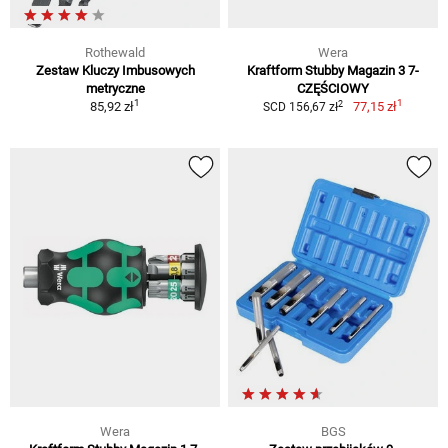
Rothewald
Wera
Zestaw Kluczy Imbusowych
Kraftform Stubby Magazin 3 7-
metryczne
CZĘŚCIOWY
1
1
2
85,92 zł
77,15 zł
SCD 156,67 zł
Wera
BGS