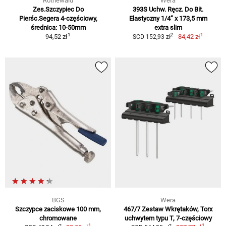
Rothewald
Wera
Zes.Szczypiec Do
393S Uchw. Ręcz. Do Bit.
Pierśc.Segera 4-częściowy,
Elastyczny 1/4” x 173,5 mm
średnica: 10-50mm
extra slim
1
1
2
94,52 zł
84,42 zł
SCD 152,93 zł
BGS
Wera
Szczypce zaciskowe 100 mm,
467/7 Zestaw Wkrętaków, Torx
chromowane
uchwytem typu T, 7-częściowy
1
1
2
2