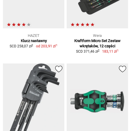
HAZET
Wera
Klucz nastawny
Kraftform Micro Set Zestaw
1
2
od
203,91 zł
wkrętaków, 12 części
SCD 258,07 zł
1
2
183,11 zł
SCD 371,46 zł