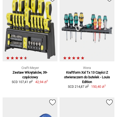
Craft-Meyer
Wera
Zestaw Wkrętaków, 39-
Kraftform Xxl Tx 13 Części Z
częściowy
otwieraczem do butelek - Louis
1
2
42,94 zł
Edition
SCD 107,41 zł
1
2
150,40 zł
SCD 214,87 zł