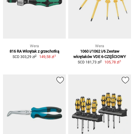
Wera
Wera
816 RA Wkrętak z grzechotką
1060 i/1062 i/6 Zestaw
1
2
149,58 zł
wkrętaków VDE 6-CZĘŚCIOWY
SCD 303,29 zł
1
2
105,78 zł
SCD 181,73 zł