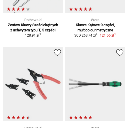
Rothewald
Wera
Zestaw Kluczy Sześciokątnych
Klucze Kątowe 9 części,
z uchwytem typu T, 5 części
multicolour metryczne
1
1
2
128,91 zł
121,56 zł
SCD 263,74 zł