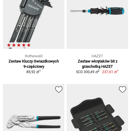
Rothewald
HAZET
Zestaw Kluczy Gwiazdkowych
Zestaw wkrętaków bit z
9-częściowy
grzechotką HAZET
1
1
2
85,92 zł
237,61 zł
SCD 300,49 zł