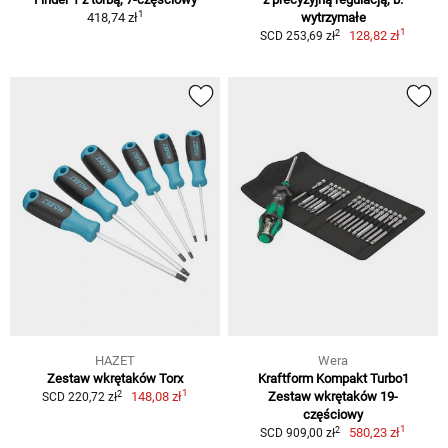
1
418,74 zł
wytrzymałe
1
2
128,82 zł
SCD 253,69 zł
HAZET
Wera
Zestaw wkrętaków Torx
Kraftform Kompakt Turbo1
1
2
148,08 zł
Zestaw wkrętaków 19-
SCD 220,72 zł
częściowy
1
2
580,23 zł
SCD 909,00 zł