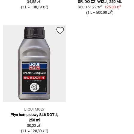
1
34,55 zł
ŚR. DO CZ. WIZJ., 250 ML
1
1
2
125,00 zł
(1 L = 138,19 zł
)
SCD 151,29 zł
1
(1 L = 500,00 zł
)
LIQUI MOLY
Płyn hamulcowy SL6 DOT 4,
250 ml
1
30,22 zł
1
(1 L = 120,89 zł
)