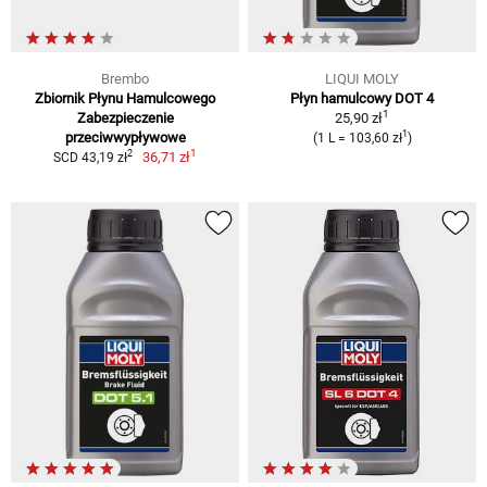
Brembo
LIQUI MOLY
Zbiornik Płynu Hamulcowego
Płyn hamulcowy DOT 4
1
Zabezpieczenie
25,90 zł
1
przeciwwypływowe
(1 L = 103,60 zł
)
1
2
36,71 zł
SCD 43,19 zł