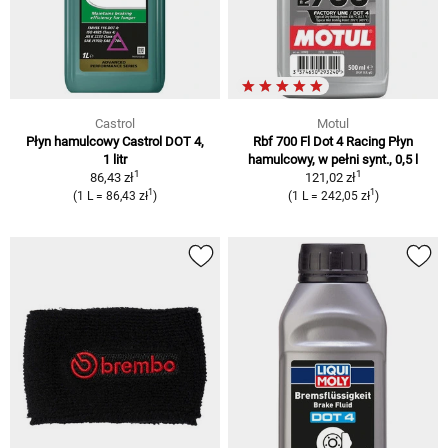
Castrol
Motul
Płyn hamulcowy Castrol DOT 4,
Rbf 700 Fl Dot 4 Racing Płyn
1 litr
hamulcowy, w pełni synt., 0,5 l
1
1
86,43 zł
121,02 zł
1
1
(1 L = 86,43 zł
)
(1 L = 242,05 zł
)