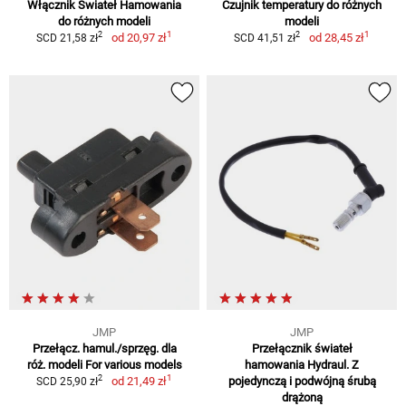
Włącznik Świateł Hamowania
Czujnik temperatury do różnych
do różnych modeli
modeli
1
1
2
2
od
20,97 zł
od
28,45 zł
SCD 21,58 zł
SCD 41,51 zł
JMP
JMP
Przełącz. hamul./sprzęg. dla
Przełącznik świateł
róż. modeli For various models
hamowania Hydraul. Z
1
2
od
21,49 zł
pojedynczą i podwójną śrubą
SCD 25,90 zł
drążoną