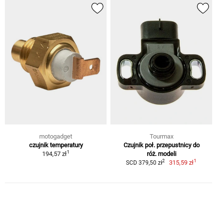
motogadget
Tourmax
czujnik temperatury
Czujnik poł. przepustnicy do
1
194,57 zł
róż. modeli
1
2
315,59 zł
SCD 379,50 zł