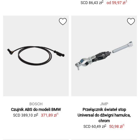
1
2
od
59,97 zł
SCD 86,43 zł
BOSCH
JMP
Czujnik ABS do modeli BMW
Przełącznik świateł stop
1
2
371,89 zł
Universal do dźwigni hamulca,
SCD 389,10 zł
chrom
1
2
50,98 zł
SCD 60,49 zł