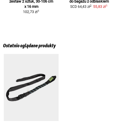
zestaw 2 sztuk, 30-106 cm
do bagażu z odblaskiem
1
2
x 16 mm
55,83 zł
SCD
64,43 zł
1
102,73 zł
Ostatnio oglądane produkty