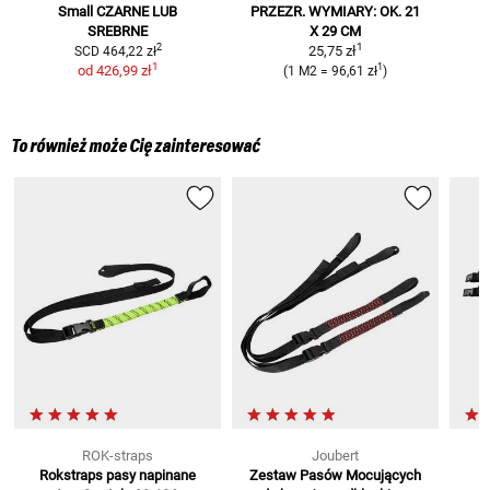
Small
CZARNE LUB
PRZEZR.
WYMIARY: OK. 21
SREBRNE
X 29 CM
1
2
25,75 zł
SCD
464,22 zł
1
1
od
426,99 zł
(
1 M2
=
96,61 zł
)
To również może Cię zainteresować
ROK-straps
Joubert
Rokstraps pasy napinane
Zestaw Pasów Mocujących