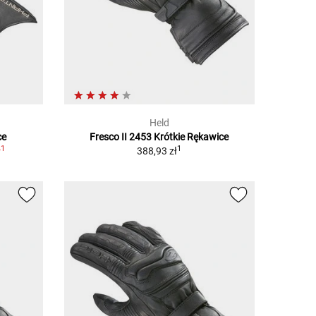
Held
ce
Fresco II 2453 Krótkie Rękawice
1
1
ł
388,93 zł