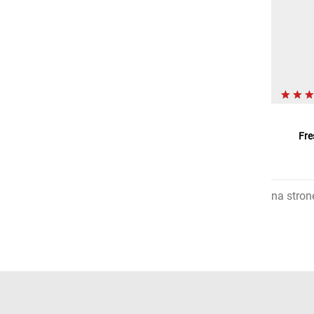
Fre
na stron