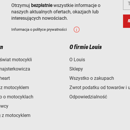
T
Otrzymuj
bezpłatnie
wszystkie informacje o
naszych aktualnych ofertach, okazjach lub
interesujących nowościach.
R
Informacja o polityce prywatności
n
O firmie Louis
świat motocykli
O Louis
majsterkowicza
Sklepy
heart
Wszystko o zakupach
 z motocyklem
Zwrot podatku od towarów i 
o o motocyklach
Odpowiedzialność
owcy
 z motocyklem