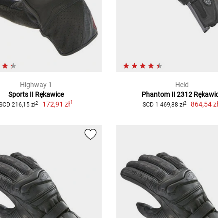
Highway 1
Held
Sports II Rękawice
Phantom II 2312 Rękawi
1
172,91 zł
864,54 z
2
2
SCD 216,15 zł
SCD 1 469,88 zł