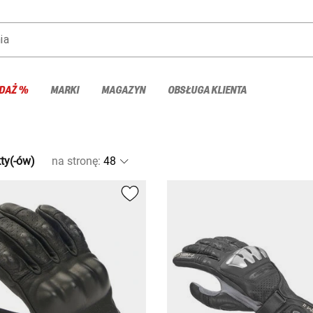
ia
DAŻ %
MARKI
MAGAZYN
OBSŁUGA KLIENTA
ty(-ów)
na stronę
: