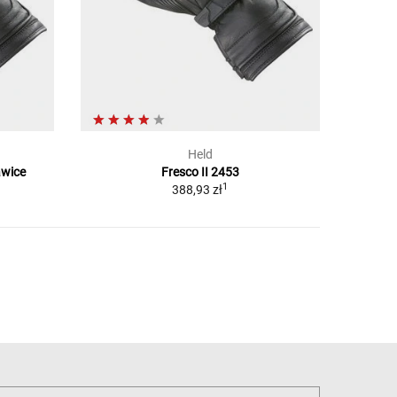
Held
awice
Fresco II 2453
1
388,93 zł