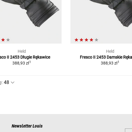
Held
Held
sco II 2453 Długie Rękawice
Fresco II 2453 Damskie Ręk
1
1
388,93 zł
388,93 zł
ę
:
Newsletter Louis