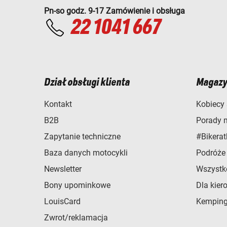
Pn-so godz. 9-17 Zamówienie i obsługa
22 1041 667
Dział obsługi klienta
Magazy
Kontakt
Kobiecy 
B2B
Porady 
Zapytanie techniczne
#Bikerat
Baza danych motocykli
Podróże
Newsletter
Wszystk
Bony upominkowe
Dla kier
LouisCard
Kemping
Zwrot/reklamacja