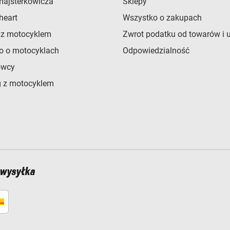
majsterkowicza
Sklepy
heart
Wszystko o zakupach
 z motocyklem
Zwrot podatku od towarów i 
o o motocyklach
Odpowiedzialność
owcy
 z motocyklem
 wysyłka