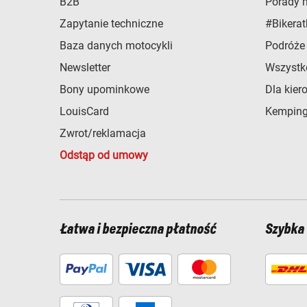
B2B
Porady 
Zapytanie techniczne
#Bikerat
Baza danych motocykli
Podróże
Newsletter
Wszystk
Bony upominkowe
Dla kier
LouisCard
Kemping
Zwrot/reklamacja
Odstąp od umowy
Łatwa i bezpieczna płatność
Szybka