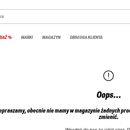
ia
DAŻ %
MARKI
MAGAZYN
OBSŁUGA KLIENTA
Oops...
epraszamy, obecnie nie mamy w magazynie żadnych produ
zmienić.
Wpadnij do nas za jakiś czas. 