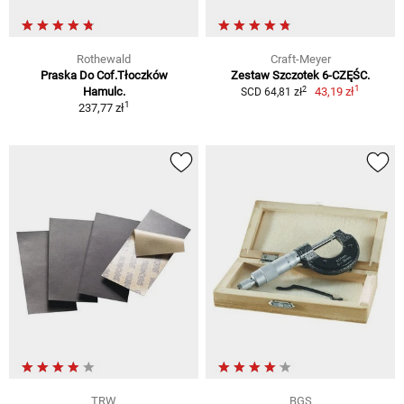
Rothewald
Craft-Meyer
Praska Do Cof.Tłoczków
Zestaw Szczotek 6-CZĘŚC.
1
2
Hamulc.
43,19 zł
SCD 64,81 zł
1
237,77 zł
TRW
BGS