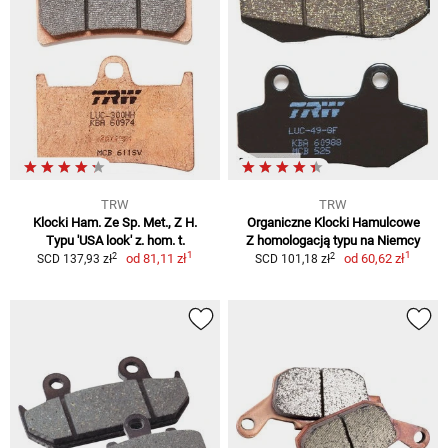
TRW
TRW
Klocki Ham. Ze Sp. Met., Z H.
Organiczne Klocki Hamulcowe
Typu 'USA look' z. hom. t.
Z homologacją typu na Niemcy
1
1
2
2
od
81,11 zł
od
60,62 zł
SCD 137,93 zł
SCD 101,18 zł