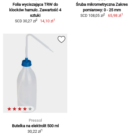
Folia wyciszająca TRW do
Śruba mikrometryczna Zakres
klocków hamulc. Zawartość 4
pomiarowy: 0 - 25 mm
1
2
sztuki
65,98 zł
SCD 108,05 zł
1
2
14,10 zł
SCD 30,27 zł
Pressol
Butelka na elektrolit 500 ml
1
30,22 zł