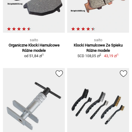
saito
saito
Organiczne Klocki Hamulcowe
Klocki Hamulcowe Ze Spieku
Różne modele
Różne modele
1
1
2
od
51,84 zł
43,19 zł
SCD 108,05 zł