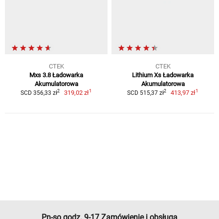
CTEK
CTEK
Mxs 3.8 Ładowarka
Lithium Xs Ładowarka
Akumulatorowa
Akumulatorowa
1
1
2
2
319,02 zł
413,97 zł
SCD 356,33 zł
SCD 515,37 zł
Pn-so godz. 9-17 Zamówienie i obsługa