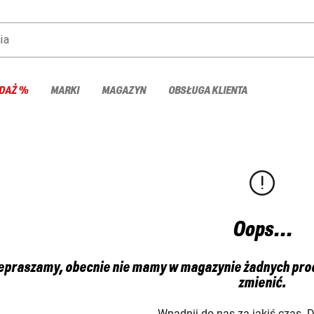
ia
DAŻ %
MARKI
MAGAZYN
OBSŁUGA KLIENTA
Oops...
epraszamy, obecnie nie mamy w magazynie żadnych produ
zmienić.
Wpadnij do nas za jakiś czas. 