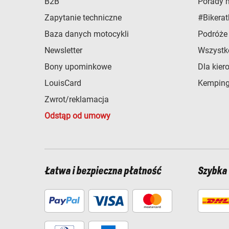
B2B
Porady 
Zapytanie techniczne
#Bikerat
Baza danych motocykli
Podróże
Newsletter
Wszystk
Bony upominkowe
Dla kier
LouisCard
Kemping
Zwrot/reklamacja
Odstąp od umowy
Łatwa i bezpieczna płatność
Szybka