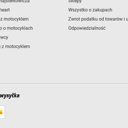
majsterkowicza
Sklepy
heart
Wszystko o zakupach
 z motocyklem
Zwrot podatku od towarów i 
o o motocyklach
Odpowiedzialność
owcy
 z motocyklem
 wysyłka