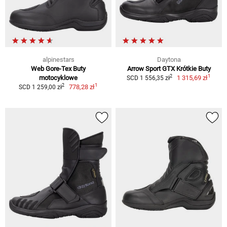
alpinestars
Daytona
Web Gore-Tex Buty
Arrow Sport GTX Krótkie Buty
1
2
motocyklowe
1 315,69 zł
SCD 1 556,35 zł
1
2
778,28 zł
SCD 1 259,00 zł