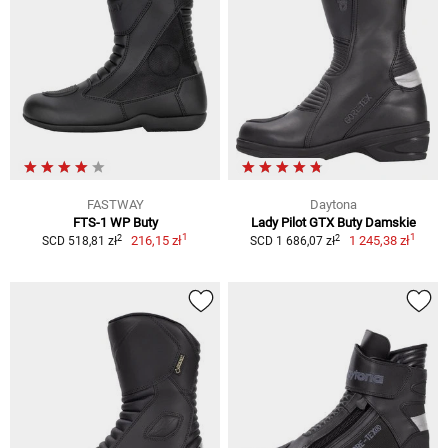
FASTWAY
Daytona
FTS-1 WP Buty
Lady Pilot GTX Buty Damskie
1
1
2
2
216,15 zł
1 245,38 zł
SCD 518,81 zł
SCD 1 686,07 zł