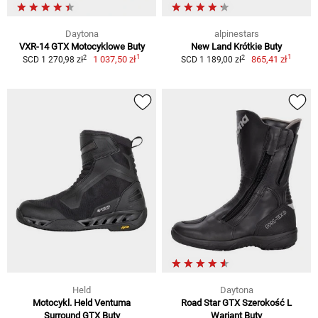
Daytona
alpinestars
VXR-14 GTX Motocyklowe Buty
New Land Krótkie Buty
1
1
2
2
1 037,50 zł
865,41 zł
SCD 1 270,98 zł
SCD 1 189,00 zł
Held
Daytona
Motocykl. Held Ventuma
Road Star GTX Szerokość L
Surround GTX Buty
Wariant Buty