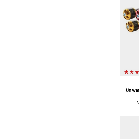
Uniwer
S