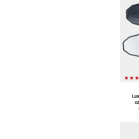
Lus
cz