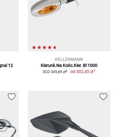
KELLERMANN
gnal 12
Kierunk.Na Końc.Kier. Bl 1000
1
od
302,45 zł
2
SCD 345,69 zł