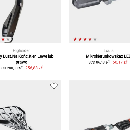
Highsider
Louis
ry Lust.Na Końc.Kier. Lewe lub
Mikrokierunkowskaz LE
1
prawe
56,17 zł
2
SCD 86,43 zł
1
256,83 zł
2
SCD 280,83 zł