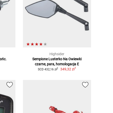
Highsider
ońc.
Sempione Lusterko Na Owiewki
czarne, para, homologacja E
1
1
349,32 zł
2
SCD 432,16 zł