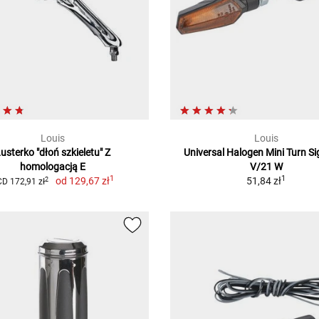
Louis
Louis
usterko "dłoń szkieletu" Z
Universal Halogen Mini Turn Si
homologacją E
V/21 W
1
1
od
129,67 zł
51,84 zł
2
D 172,91 zł