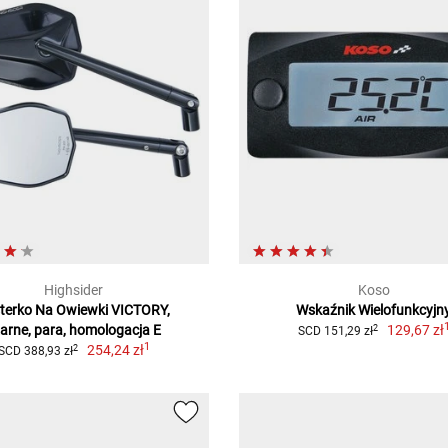
Highsider
Koso
terko Na Owiewki VICTORY,
Wskaźnik Wielofunkcyjn
arne, para, homologacja E
129,67 zł
2
SCD 151,29 zł
1
254,24 zł
2
SCD 388,93 zł