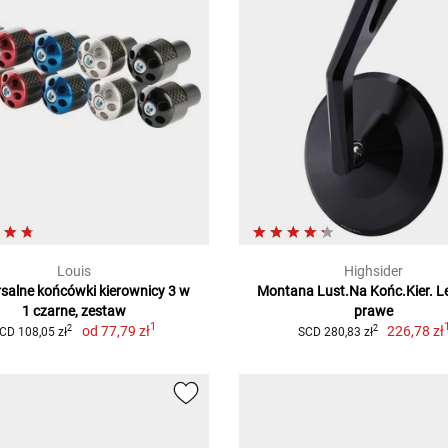
Louis
Highsider
salne końcówki kierownicy 3 w
Montana Lust.Na Końc.Kier. L
1 czarne, zestaw
prawe
1
od
77,79 zł
226,78 zł
2
2
CD 108,05 zł
SCD 280,83 zł