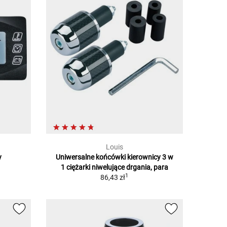
Louis
y
Uniwersalne końcówki kierownicy 3 w
1
1 ciężarki niwelujące drgania, para
1
86,43 zł