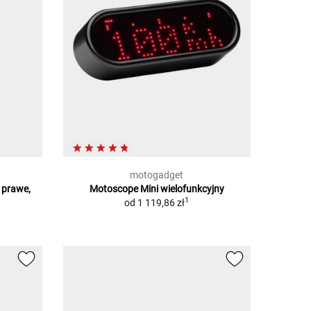
motogadget
 prawe,
Motoscope Mini wielofunkcyjny
1
od
1 119,86 zł