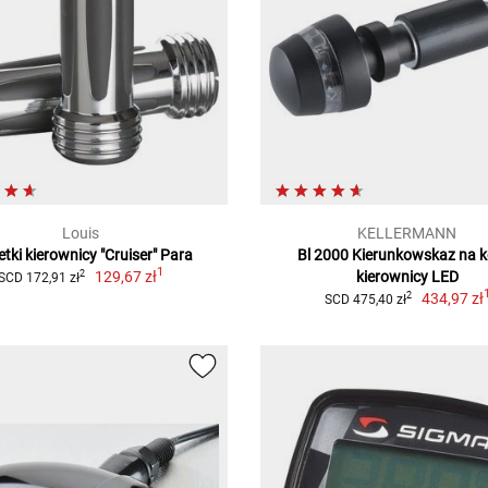
Louis
KELLERMANN
tki kierownicy "Cruiser" Para
Bl 2000 Kierunkowskaz na k
1
129,67 zł
kierownicy LED
2
SCD 172,91 zł
434,97 zł
2
SCD 475,40 zł