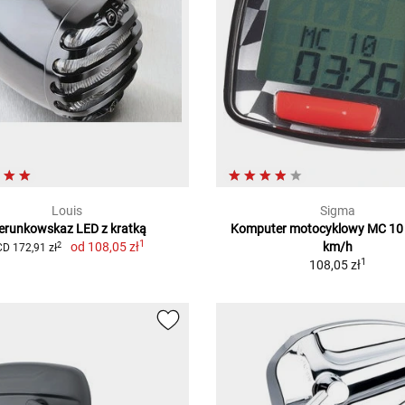
Louis
Sigma
erunkowskaz LED z kratką
Komputer motocyklowy MC 10
1
od
108,05 zł
km/h
2
D 172,91 zł
1
108,05 zł