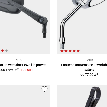
Louis
Louis
ko uniwersalne Lewe lub prawe
Lusterko uniwersalne Lewe lub
1
108,05 zł
sztuka
2
SCD 172,91 zł
1
od
77,79 zł