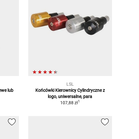
LSL
ewe lub
Końcówki Kierownicy Cylindryczne z
logo, uniwersalne, para
1
1
107,88 zł