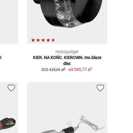
motogadget
D
KIER. NA KOŃC. KIEROWN. mo.blaze
disc
1
od
345,77 zł
2
SCD 428,06 zł