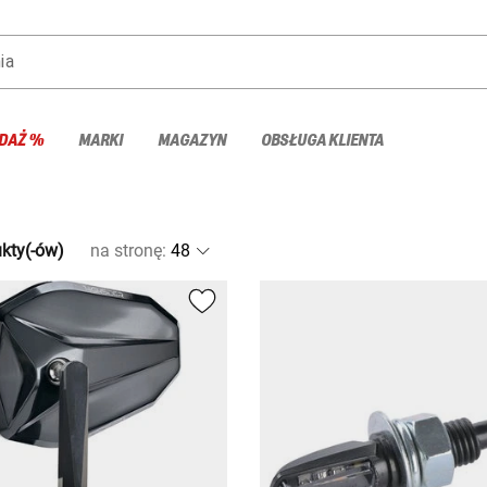
ia
DAŻ %
MARKI
MAGAZYN
OBSŁUGA KLIENTA
kty(-ów)
na stronę
: