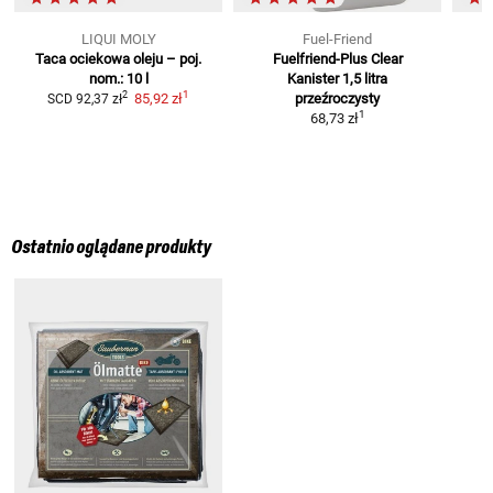
LIQUI MOLY
Fuel-Friend
Taca ociekowa oleju – poj.
Fuelfriend-Plus Clear
F
nom.: 10 l
Kanister 1,5 litra
1
2
85,92 zł
przeźroczysty
SCD
92,37 zł
1
68,73 zł
Ostatnio oglądane produkty