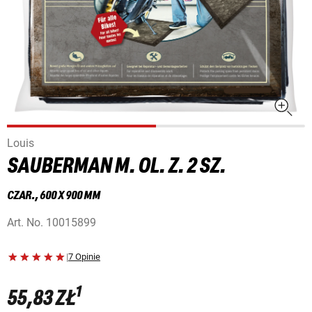
Louis
SAUBERMAN M. OL. Z. 2 SZ.
CZAR., 600 X 900 MM
Art. No.
10015899
|
7 Opinie
1
55,83 ZŁ