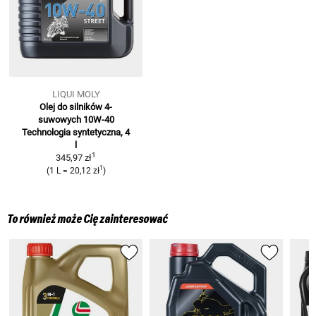
LIQUI MOLY
Olej do silników 4-
suwowych 10W-40
Technologia syntetyczna, 4
l
1
345,97 zł
1
(
1 L
=
20,12 zł
)
To również może Cię zainteresować