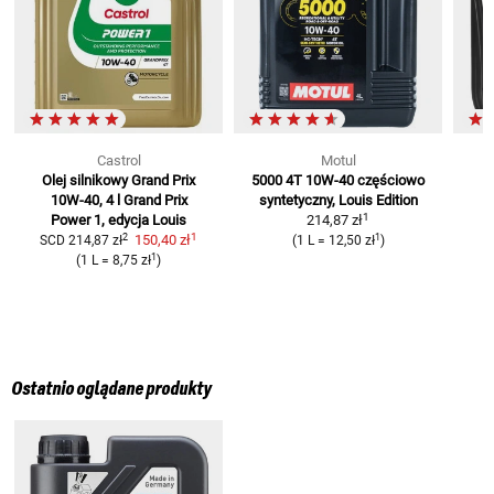
Castrol
Motul
Olej silnikowy Grand Prix
5000 4T 10W-40
częściowo
10W-40, 4 l
Grand Prix
syntetyczny, Louis Edition
1
Power 1, edycja Louis
214,87 zł
C
1
2
1
150,40 zł
SCD
214,87 zł
(
1 L
=
12,50 zł
)
1
(
1 L
=
8,75 zł
)
Ostatnio oglądane produkty