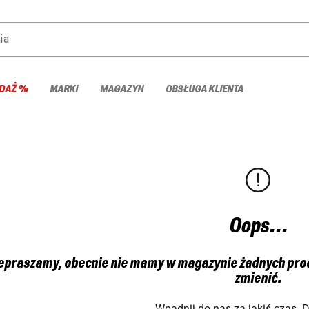
ia
DAŻ %
MARKI
MAGAZYN
OBSŁUGA KLIENTA
Oops...
epraszamy, obecnie nie mamy w magazynie żadnych produ
zmienić.
Wpadnij do nas za jakiś czas. 