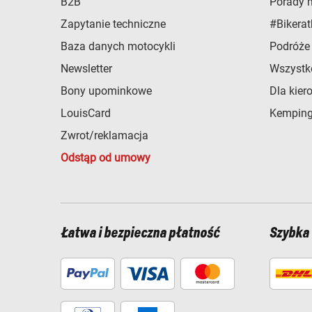
B2B
Porady 
Zapytanie techniczne
#Bikerat
Baza danych motocykli
Podróże
Newsletter
Wszystk
Bony upominkowe
Dla kier
LouisCard
Kemping
Zwrot/reklamacja
Odstąp od umowy
Łatwa i bezpieczna płatność
Szybka