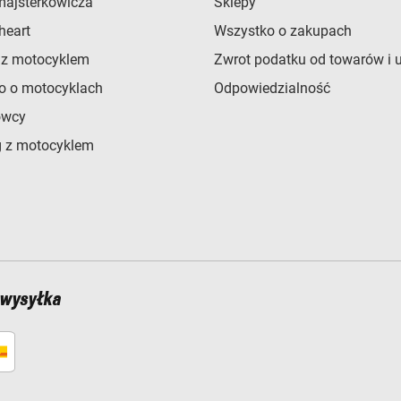
majsterkowicza
Sklepy
heart
Wszystko o zakupach
 z motocyklem
Zwrot podatku od towarów i 
o o motocyklach
Odpowiedzialność
owcy
 z motocyklem
 wysyłka