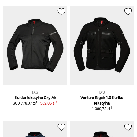
IXS
IXS
Kurtka tekstylna Oxy-Air
Venture-Bigair 1.0 Kurtka
1
2
562,05 zł
tekstylna
SCD 778,07 zł
1
1 080,73 zł