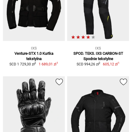
IXS
IXS
Venture-STX 1.0 Kurtka
SPOD. TEKS. IXS CARBON-ST
tekstylna
Spodnie tekstylne
1
1
2
2
1 689,01 zł
605,12 zł
SCD 1 729,30 zł
SCD 994,26 zł