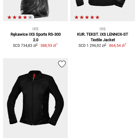
IXS
IXS
Rękawice IXS Sports RS-300
KUR. TEKST. IXS LENNOX-ST
2.0
Textile Jacket
1
1
2
2
388,93 zł
864,54 zł
SCD 734,83 zł
SCD 1 296,92 zł