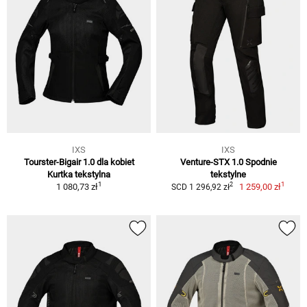
IXS
IXS
Tourster-Bigair 1.0 dla kobiet
Venture-STX 1.0 Spodnie
Kurtka tekstylna
tekstylne
1
1
2
1 080,73 zł
1 259,00 zł
SCD 1 296,92 zł