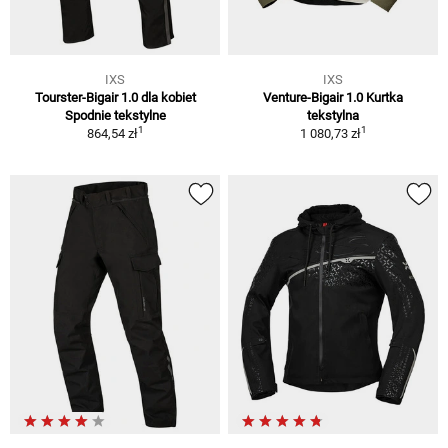
IXS
IXS
Tourster-Bigair 1.0 dla kobiet
Venture-Bigair 1.0 Kurtka
Spodnie tekstylne
tekstylna
1
1
864,54 zł
1 080,73 zł