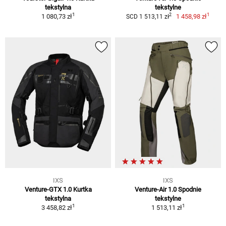
tekstylna
tekstylne
1
1
2
1 080,73 zł
1 458,98 zł
SCD 1 513,11 zł
IXS
IXS
Venture-GTX 1.0 Kurtka
Venture-Air 1.0 Spodnie
tekstylna
tekstylne
1
1
3 458,82 zł
1 513,11 zł