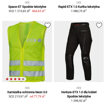
IXS
IXS
Space-ST Spodnie tekstylne
Rapid-STX 1.0 Kurtka tekstylna
1
1
2
864,63 zł
1 080,73 zł
SCD 1 210,45 zł
IXS
IXS
Kamizelka ochronna Neon 3.0
Venture-STX 1.0 dla kobiet
1
2
od
77,79 zł
Spodnie tekstylne
SCD 215,97 zł
1
1 296,92 zł