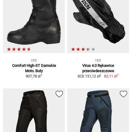
IXS
IXS
Comfort High-ST Damskie
Virus 4.0 Rękawice
Moto. Buty
przeciwdeszczowe
1
1
2
907,78 zł
82,11 zł
SCD 151,12 zł