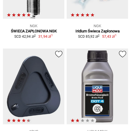
NGK
NGK
ŚWIECA ZAPŁONOWA NGK
Iridium Świeca Zapłonowa
1
1
2
2
31,94 zł
57,43 zł
SCD 42,94 zł
SCD 85,92 zł