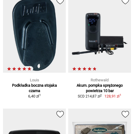
Louis
Rothewald
Podkładka boczna stojaka
Akum. pompka sprężonego
czarna
powietrza 10 bar
1
1
2
6,40 zł
128,91 zł
SCD 214,87 zł