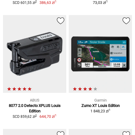
1
1
2
386,63 zł
73,03 zł
SCD 601,55 zł
ABUS
Garmin
8077 2.0 Detecto XPLUS Louis
Zumo XT Louis Edition
1
Edition
1 848,23 zł
1
2
644,70 zł
SCD 859,62 zł