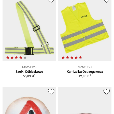
Moto112+
Moto112+
Szelki Odblaskowe
Kamizelka Ostrzegawcza
1
1
55,83 zł
12,85 zł