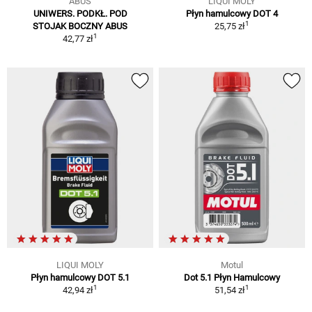
ABUS
LIQUI MOLY
UNIWERS. PODKŁ. POD
Płyn hamulcowy DOT 4
1
STOJAK BOCZNY ABUS
25,75 zł
1
42,77 zł
LIQUI MOLY
Motul
Płyn hamulcowy DOT 5.1
Dot 5.1 Płyn Hamulcowy
1
1
42,94 zł
51,54 zł