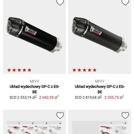
MIVV
MIVV
Układ wydechowy GP-C z EG-
Układ wydechowy GP-C z EG-
BE
BE
1
1
2
2
2 042,55 zł
2 255,75 zł
SCD 2 553,19 zł
SCD 2 819,68 zł