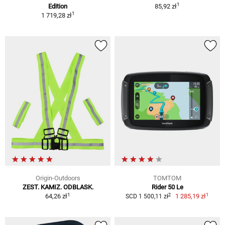
1
Edition
85,92 zł
1
1 719,28 zł
Origin-Outdoors
TOMTOM
ZEST. KAMIZ. ODBLASK.
Rider 50 Le
1
1
2
64,26 zł
1 285,19 zł
SCD 1 500,11 zł