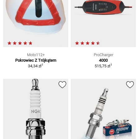
Moto112+
ProCharger
Pokrowiec Z Trójkątem
4000
1
1
34,34 zł
515,75 zł