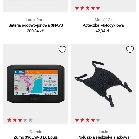
Louis Parts
Moto112+
Bateria sodowo-jonowa SNA7S
Apteczka Motocyklowa
1
1
300,84 zł
42,94 zł
Garmin
Louis
Zumo 396Lmt-S Eu Louis
Poduszka siedziska siatkowa