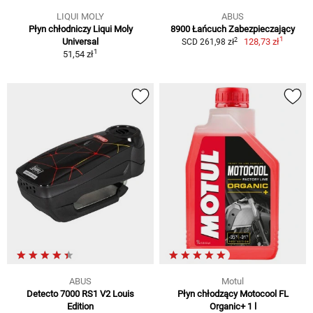
LIQUI MOLY
ABUS
Płyn chłodniczy Liqui Moly
8900 Łańcuch Zabezpieczający
1
2
Universal
128,73 zł
SCD 261,98 zł
1
51,54 zł
ABUS
Motul
Detecto 7000 RS1 V2 Louis
Płyn chłodzący Motocool FL
Edition
Organic+ 1 l