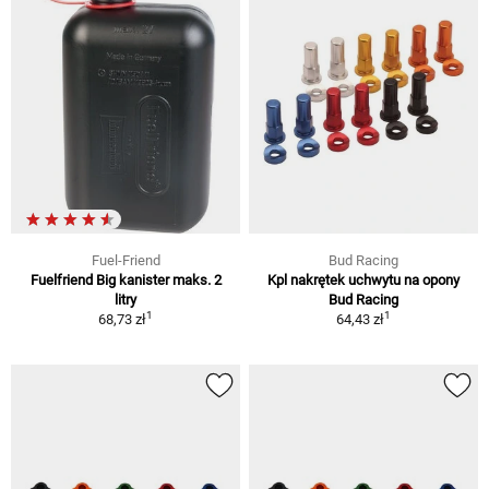
Fuel-Friend
Bud Racing
Fuelfriend Big kanister maks. 2
Kpl nakrętek uchwytu na opony
litry
Bud Racing
1
1
68,73 zł
64,43 zł