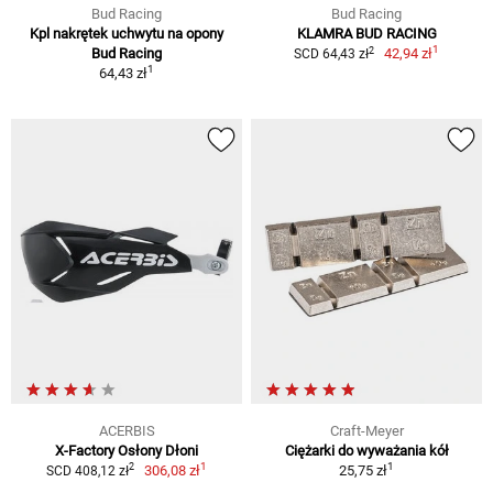
Bud Racing
Bud Racing
Kpl nakrętek uchwytu na opony
KLAMRA BUD RACING
1
2
Bud Racing
42,94 zł
SCD 64,43 zł
1
64,43 zł
ACERBIS
Craft-Meyer
X-Factory Osłony Dłoni
Ciężarki do wyważania kół
1
1
2
306,08 zł
25,75 zł
SCD 408,12 zł