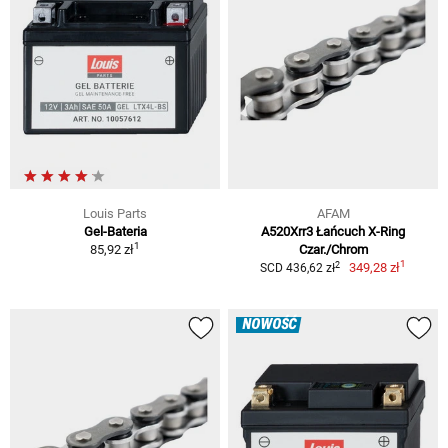
Louis Parts
AFAM
Gel-Bateria
A520Xrr3 Łańcuch X-Ring
1
85,92 zł
Czar./Chrom
1
2
349,28 zł
SCD 436,62 zł
NOWOŚĆ