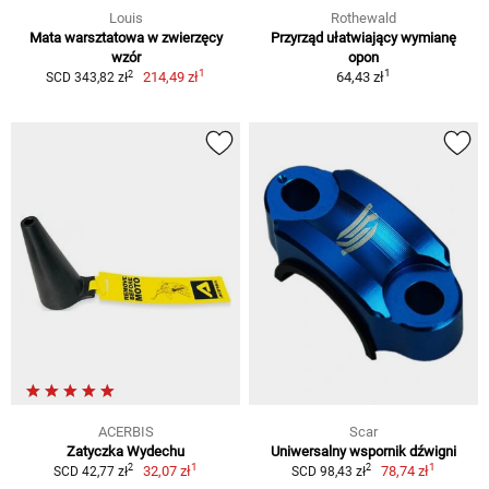
Louis
Rothewald
Mata warsztatowa w zwierzęcy
Przyrząd ułatwiający wymianę
wzór
opon
1
1
2
214,49 zł
64,43 zł
SCD 343,82 zł
ACERBIS
Scar
Zatyczka Wydechu
Uniwersalny wspornik dźwigni
1
1
2
2
32,07 zł
78,74 zł
SCD 42,77 zł
SCD 98,43 zł