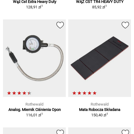
Wąż Cst Extra Heavy Duty
WĄŻ CST TR4 HEAVY DUTY
1
1
128,91 zł
85,92 zł
Rothewald
Rothewald
Analog. Miernik Ciśnienia Opon
Mata Robocza Składana
1
1
116,01 zł
150,40 zł