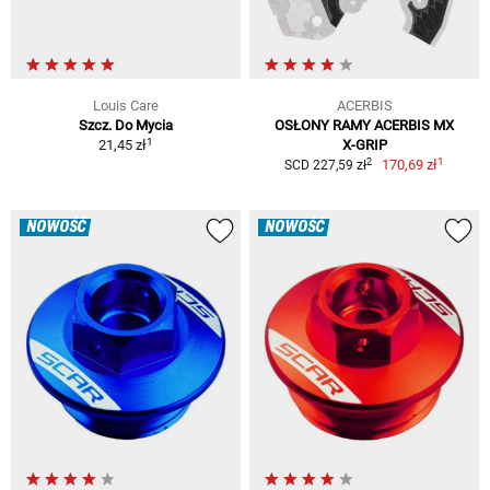
Louis Care
ACERBIS
Szcz. Do Mycia
OSŁONY RAMY ACERBIS MX
1
21,45 zł
X-GRIP
1
2
170,69 zł
SCD 227,59 zł
NOWOŚĆ
NOWOŚĆ