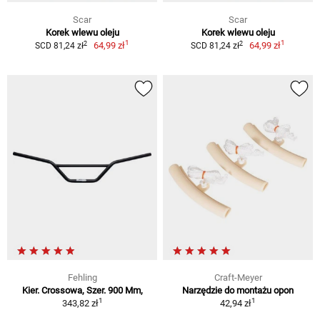
Scar
Scar
Korek wlewu oleju
Korek wlewu oleju
1
1
2
2
64,99 zł
64,99 zł
SCD 81,24 zł
SCD 81,24 zł
Fehling
Craft-Meyer
Kier. Crossowa, Szer. 900 Mm,
Narzędzie do montażu opon
1
1
343,82 zł
42,94 zł