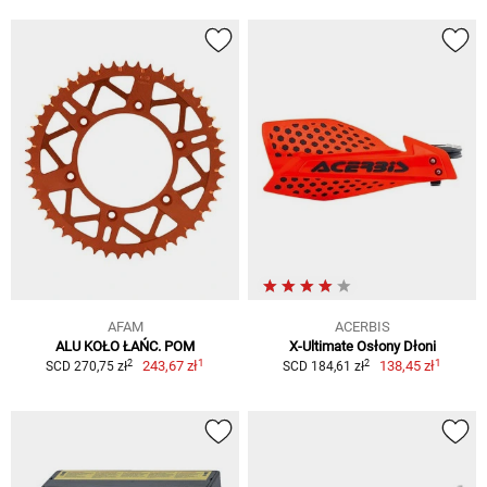
AFAM
ACERBIS
ALU KOŁO ŁAŃC. POM
X-Ultimate Osłony Dłoni
1
1
2
2
243,67 zł
138,45 zł
SCD 270,75 zł
SCD 184,61 zł