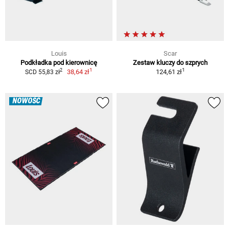
Louis
Scar
Podkładka pod kierownicę
Zestaw kluczy do szprych
1
1
2
38,64 zł
124,61 zł
SCD 55,83 zł
NOWOŚĆ