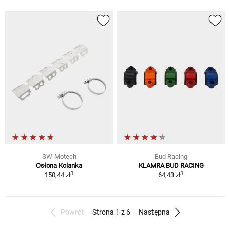
SW-Motech
Bud Racing
Osłona Kolanka
KLAMRA BUD RACING
1
1
150,44 zł
64,43 zł
Powrót
Strona 1 z 6
Następna