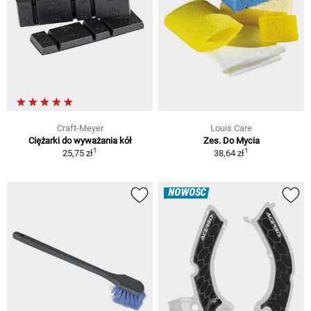
Craft-Meyer
Louis Care
Ciężarki do wyważania kół
Zes. Do Mycia
1
1
25,75 zł
38,64 zł
NOWOŚĆ