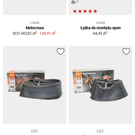
Louis
Louis
Motocross
Łyżka do montażu opon
1
1
2
128,91 zł
64,43 zł
SCD 343,82 zł
CST
CST