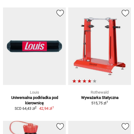
Louis
Rothewald
Uniwersalna podkładka pod
Wyważarka Statyczna
1
kierownicę
515,75 zł
1
2
42,94 zł
SCD 64,43 zł