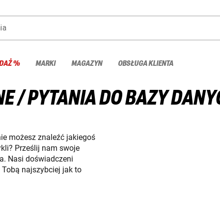
ia
DAŻ %
MARKI
MAGAZYN
OBSŁUGA KLIENTA
E / PYTANIA DO BAZY DAN
nie możesz znaleźć jakiegoś
li? Prześlij nam swoje
a. Nasi doświadczeni
 Tobą najszybciej jak to