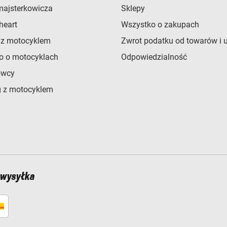
majsterkowicza
Sklepy
heart
Wszystko o zakupach
 z motocyklem
Zwrot podatku od towarów i 
o o motocyklach
Odpowiedzialność
owcy
 z motocyklem
 wysyłka