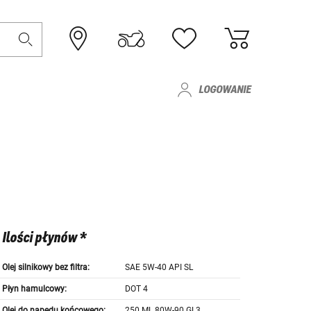
LOGOWANIE
Ilości płynów *
Olej silnikowy bez filtra:
SAE 5W-40 API SL
Płyn hamulcowy:
DOT 4
Olej do napędu końcowego:
250 ML 80W-90 GL3