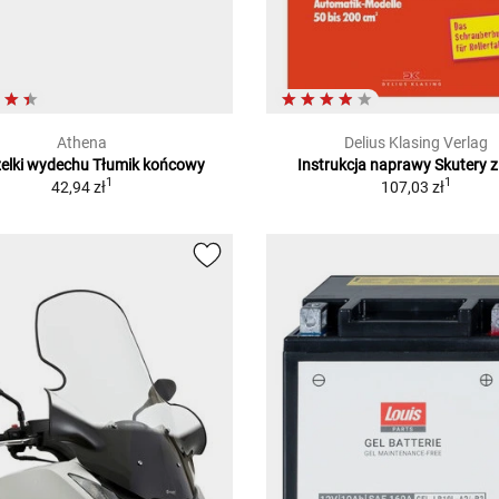
Athena
Delius Klasing Verlag
elki wydechu Tłumik końcowy
Instrukcja naprawy Skutery z
1
1
42,94 zł
107,03 zł