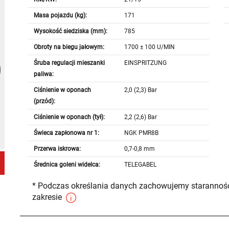
Masa pojazdu (kg):
171
Wysokość siedziska (mm):
785
Obroty na biegu jałowym:
1700 ± 100 U/MIN
Śruba regulacji mieszanki
EINSPRITZUNG
paliwa:
Ciśnienie w oponach
2,0 (2,3) Bar
(przód):
Ciśnienie w oponach (tył):
2,2 (2,6) Bar
Świeca zapłonowa nr 1:
NGK PMR8B
Przerwa iskrowa:
0,7-0,8 mm
Średnica goleni widelca:
TELEGABEL
* Podczas określania danych zachowujemy staranność
zakresie