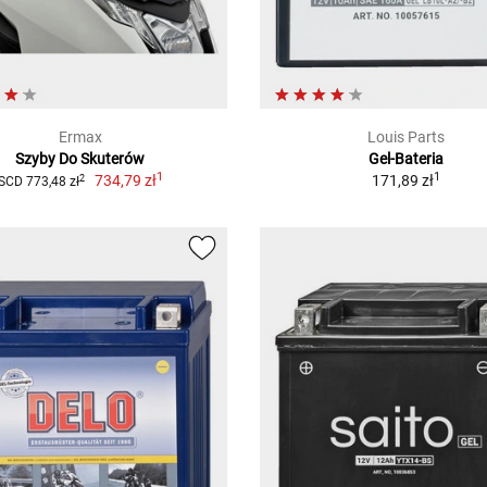
Ermax
Louis Parts
Szyby Do Skuterów
Gel-Bateria
1
1
734,79 zł
171,89 zł
2
SCD 773,48 zł