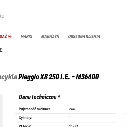
ia
DAŻ %
MARKI
MAGAZYN
OBSŁUGA KLIENTA
E.
tocykla
Piaggio
X8 250 I.E. - M36400
Dane techniczne *
Pojemność skokowa:
244
Cylindry:
1
KM/KW:
21/15