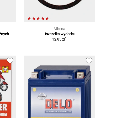
Athena
óżnych
Uszczelka wydechu
1
12,85 zł