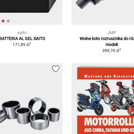
saito
JMP
BATTERIA AL GEL SAITO
Wolne koło rozrusznika do r
1
171,89 zł
modeli
1
399,70 zł