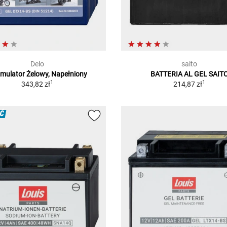
Delo
saito
mulator Żelowy, Napełniony
BATTERIA AL GEL SAIT
1
1
343,82 zł
214,87 zł
Ć