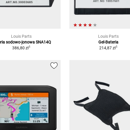
Louis Parts
Louis Parts
eria sodowo-jonowa SNA14Q
Gel-Bateria
1
1
386,80 zł
214,87 zł