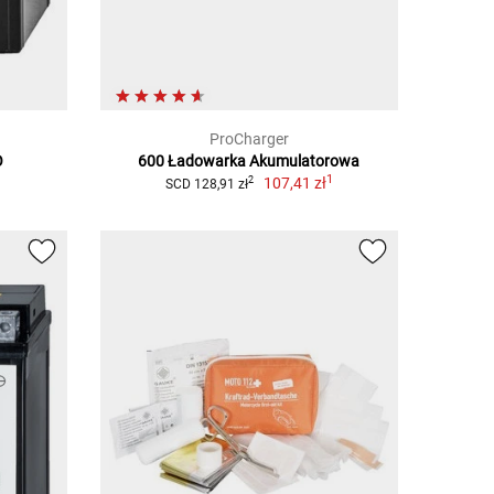
ProCharger
O
600 Ładowarka Akumulatorowa
1
107,41 zł
2
SCD 128,91 zł