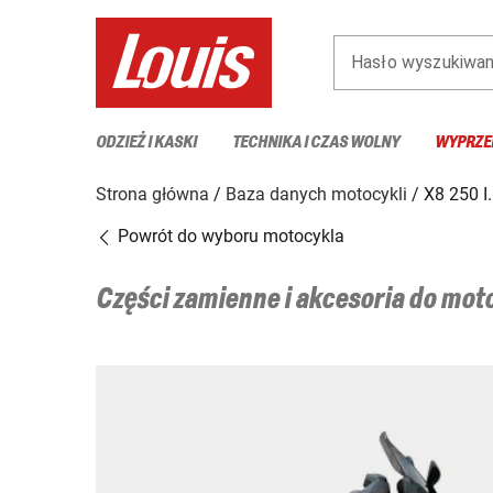
Hasło wyszukiwan
ODZIEŻ I KASKI
TECHNIKA I CZAS WOLNY
WYPRZE
Strona główna
Baza danych motocykli
X8 250 I.
Powrót do wyboru motocykla
Części zamienne i akcesoria do mo