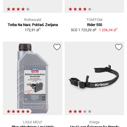
Rothewald
TOMTOM
Torba Na Narz. Pokład. Zwijana
Rider 550
1
1
2
172,91 zł
1 206,34 zł
SCD 1 725,20 zł
LIQUI MOLY
Kriega