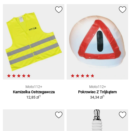
Moto112+
Moto112+
Kamizelka Ostrzegawcza
Pokrowiec Z Trójkątem
1
1
12,85 zł
34,34 zł