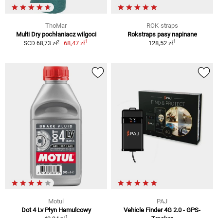
ThoMar
ROK-straps
Multi Dry pochłaniacz wilgoci
Rokstraps pasy napinane
1
1
2
68,47 zł
128,52 zł
SCD 68,73 zł
Motul
PAJ
Dot 4 Lv Płyn Hamulcowy
Vehicle Finder 4G 2.0 - GPS-
1