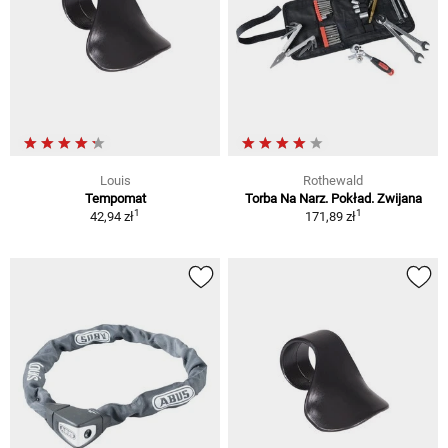
Louis
Rothewald
Tempomat
Torba Na Narz. Pokład. Zwijana
1
1
42,94 zł
171,89 zł