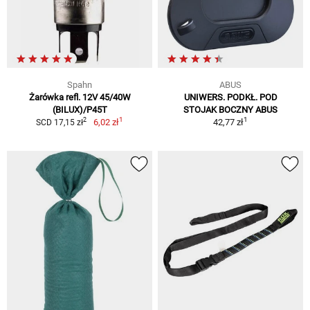
Spahn
ABUS
Żarówka refl. 12V 45/40W
UNIWERS. PODKŁ. POD
(BILUX)/P45T
STOJAK BOCZNY ABUS
1
1
2
6,02 zł
42,77 zł
SCD 17,15 zł