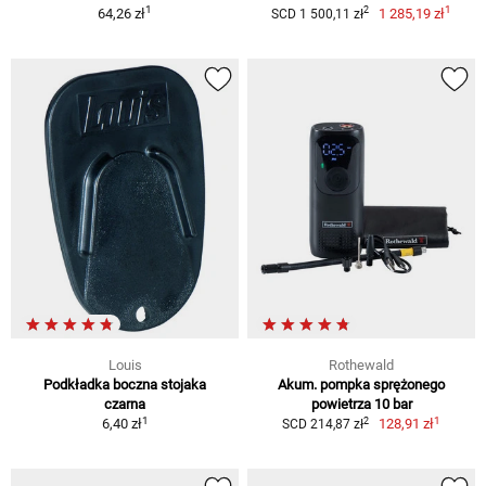
1
1
2
64,26 zł
1 285,19 zł
SCD 1 500,11 zł
Louis
Rothewald
Podkładka boczna stojaka
Akum. pompka sprężonego
czarna
powietrza 10 bar
1
1
2
6,40 zł
128,91 zł
SCD 214,87 zł