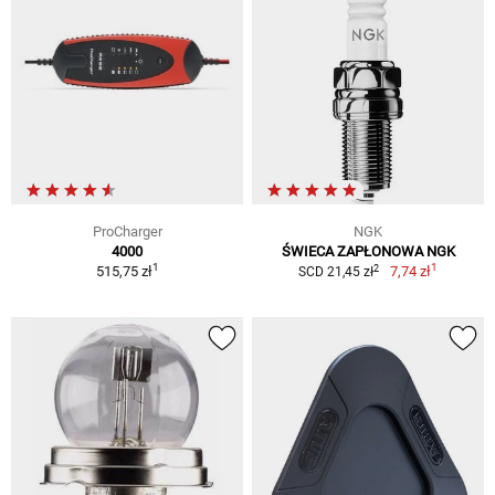
ProCharger
NGK
4000
ŚWIECA ZAPŁONOWA NGK
1
1
2
515,75 zł
7,74 zł
SCD 21,45 zł