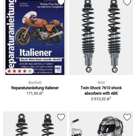
Bucheli
Ikon
Reparaturanleitung Italiener
Twin Shock 7610 shock
1
171,50 zł
absorbers with ABE
1
2 613,32 zł