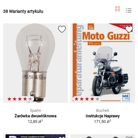
38 Warianty artykułu
Spahn
Bucheli
Żarówka dwuwłóknowa
Instrukcje Naprawy
1
1
12,85 zł
171,50 zł