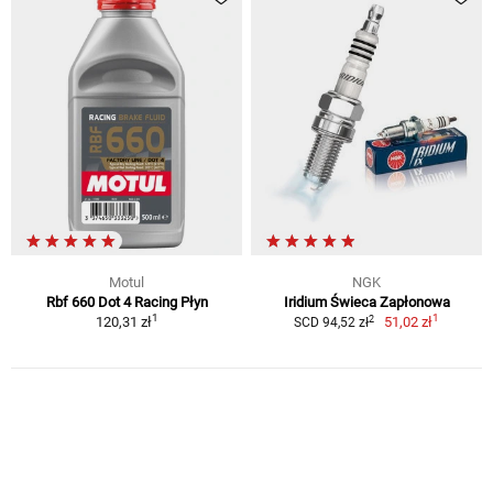
Motul
NGK
Rbf 660 Dot 4 Racing Płyn
Iridium Świeca Zapłonowa
1
1
2
120,31 zł
51,02 zł
SCD 94,52 zł