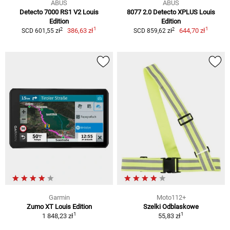
ABUS
ABUS
Detecto 7000 RS1 V2 Louis
8077 2.0 Detecto XPLUS Louis
Edition
Edition
1
1
2
2
386,63 zł
644,70 zł
SCD 601,55 zł
SCD 859,62 zł
Garmin
Moto112+
Zumo XT Louis Edition
Szelki Odblaskowe
1
1
1 848,23 zł
55,83 zł