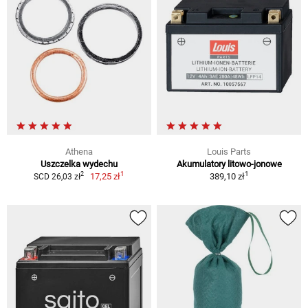
Athena
Louis Parts
Uszczelka wydechu
Akumulatory litowo-jonowe
1
1
2
17,25 zł
389,10 zł
SCD 26,03 zł