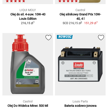
LIQUI MOLY
Castrol
Olej do sil. 4-suw. 10W-40
Olej silnikowy Grand Prix 10W-
Louis Edition
40, 4 l
1
1
2
216,15 zł
151,29 zł
SCD 216,15 zł
NOWOŚĆ
Castrol
Louis Parts
Olej Do Widelca Miner. 500 Ml
Bateria sodowo-jonowa