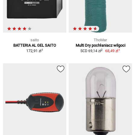
saito
ThoMar
BATTERIA AL GEL SAITO
Multi Dry pochłaniacz wilgoci
1
1
2
172,91 zł
68,49 zł
SCD 69,14 zł