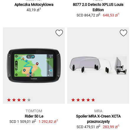
Apteczka Motocyklowa
8077 2.0 Detecto XPLUS Louis
1
43,19 zł
Edition
1
2
648,53 zł
SCD 864,72 zł
TOMTOM
MRA
Rider 50 Le
Spoiler MRA X-Creen XCTA
1
2
1 292,82 zł
przezroczysty
SCD 1 509,01 zł
1
2
283,99 zł
SCD 479,51 zł