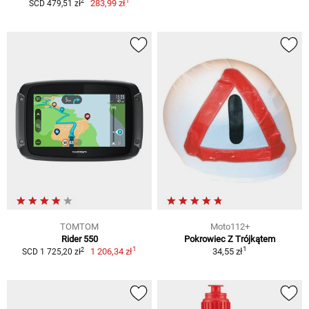
1
2
283,99 zł
SCD 479,51 zł
TOMTOM
Moto112+
Rider 550
Pokrowiec Z Trójkątem
1
1
2
1 206,34 zł
34,55 zł
SCD 1 725,20 zł