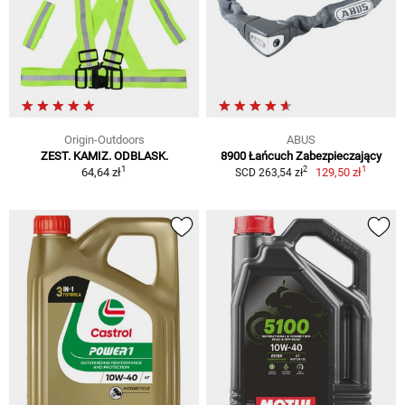
Origin-Outdoors
ABUS
ZEST. KAMIZ. ODBLASK.
8900 Łańcuch Zabezpieczający
1
1
2
64,64 zł
129,50 zł
SCD 263,54 zł