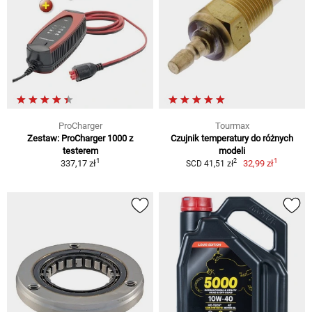
ProCharger
Tourmax
Zestaw: ProCharger 1000 z
Czujnik temperatury do różnych
testerem
modeli
1
1
2
337,17 zł
32,99 zł
SCD 41,51 zł