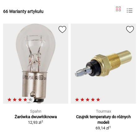
66 Warianty artykułu
Spahn
Tourmax
Żarówka dwuwłóknowa
Czujnik temperatury do różnych
1
12,93 zł
modeli
1
69,14 zł