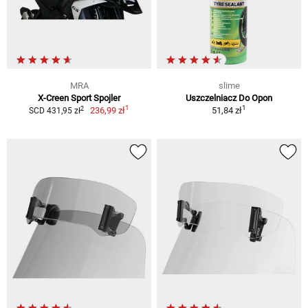
MRA
slime
X-Creen Sport Spojler
Uszczelniacz Do Opon
1
1
2
236,99 zł
51,84 zł
SCD 431,95 zł