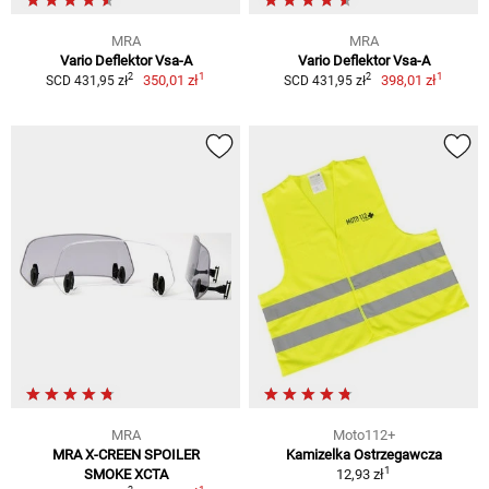
MRA
MRA
Vario Deflektor Vsa-A
Vario Deflektor Vsa-A
1
1
2
2
350,01 zł
398,01 zł
SCD 431,95 zł
SCD 431,95 zł
MRA
Moto112+
MRA X-CREEN SPOILER
Kamizelka Ostrzegawcza
1
SMOKE XCTA
12,93 zł