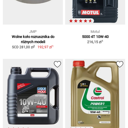
JMP
Motul
Wolne koło rozrusznika do
5000 4T 10W-40
1
różnych modeli
216,15 zł
1
2
192,97 zł
SCD 281,00 zł