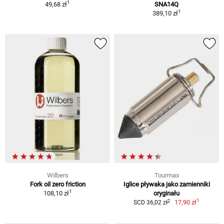
1
49,68 zł
SNA14Q
1
389,10 zł
Wilbers
Tourmax
Fork oil zero friction
Iglice pływaka jako zamienniki
1
108,10 zł
oryginału
1
2
17,90 zł
SCD 36,02 zł