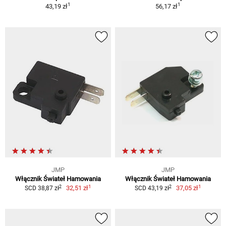
1
1
43,19 zł
56,17 zł
JMP
JMP
Włącznik Świateł Hamowania
Włącznik Świateł Hamowania
1
1
2
2
32,51 zł
37,05 zł
SCD 38,87 zł
SCD 43,19 zł