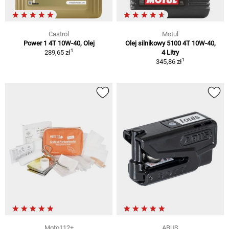
Castrol
Motul
Power 1 4T 10W-40, Olej
Olej silnikowy 5100 4T 10W-40,
1
289,65 zł
4 Litry
1
345,86 zł
Moto112+
ABUS