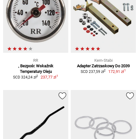
RR
Kern-Stabi
, Bezpośr. Wskaźnik
Adapter Zatrzaskowy Do 2039
1
2
Temperatury Oleju
172,91 zł
SCD 237,59 zł
1
2
237,77 zł
SCD 324,24 zł