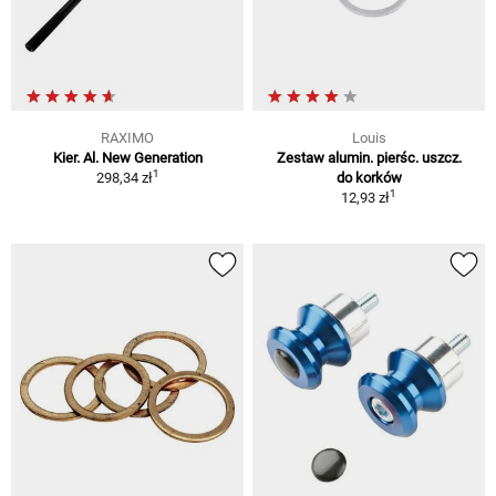
RAXIMO
Louis
Kier. Al. New Generation
Zestaw alumin. pierśc. uszcz.
1
298,34 zł
do korków
1
12,93 zł