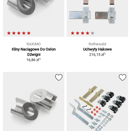
RAXIMO
Rothewald
Kliny Naciągowe Do Osłon
Uchwyty Hakowe
1
Dźwigni
216,15 zł
1
16,86 zł