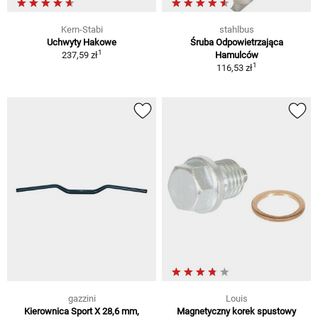
Kern-Stabi
stahlbus
Uchwyty Hakowe
Śruba Odpowietrzająca
1
237,59 zł
Hamulców
1
116,53 zł
gazzini
Louis
Kierownica Sport X 28,6 mm,
Magnetyczny korek spustowy