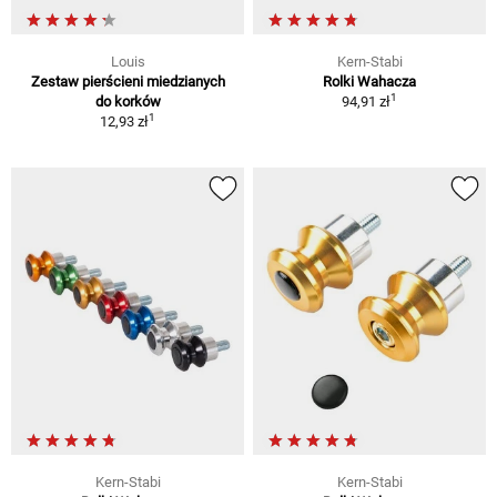
Louis
Kern-Stabi
Zestaw pierścieni miedzianych
Rolki Wahacza
1
do korków
94,91 zł
1
12,93 zł
Kern-Stabi
Kern-Stabi