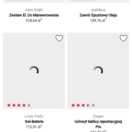
Kern-Stabi
stahlbus
Zestaw El. Do Manewrowania
Zawór Spustowy Oleju
1
1
518,64 zł
159,76 zł
Louis Parts
Zieger
Gel-Bateria
Uchwyt tablicy rejestracyjnej
1
172,91 zł
Pro
1