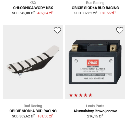
KSX
Bud Racing
CHŁODNICA WODY KSX
OBICIE SIODŁA BUD RACING
1
1
2
2
432,34 zł
181,56 zł
SCD 549,08 zł
SCD 302,62 zł
Bud Racing
Louis Parts
OBICIE SIODŁA BUD RACING
Akumulatory litowo-jonowe
1
1
2
181,56 zł
216,15 zł
SCD 302,62 zł