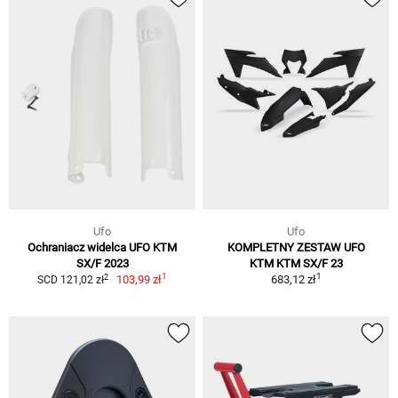
Ufo
Ufo
Ochraniacz widelca UFO KTM
KOMPLETNY ZESTAW UFO
SX/F 2023
KTM KTM SX/F 23
1
1
2
103,99 zł
683,12 zł
SCD 121,02 zł