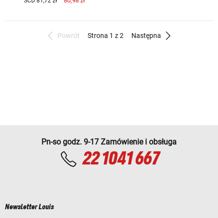
80,98 zł
SCD 81,72 zł
Powrót
Strona 1 z 2
Następna
Pn-so godz. 9-17 Zamówienie i obsługa
22 1041 667
Newsletter Louis