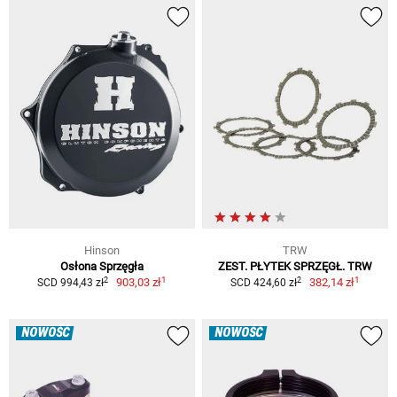
Hinson
TRW
Osłona Sprzęgła
ZEST. PŁYTEK SPRZĘGŁ. TRW
1
1
2
2
903,03 zł
382,14 zł
SCD 994,43 zł
SCD 424,60 zł
NOWOŚĆ
NOWOŚĆ