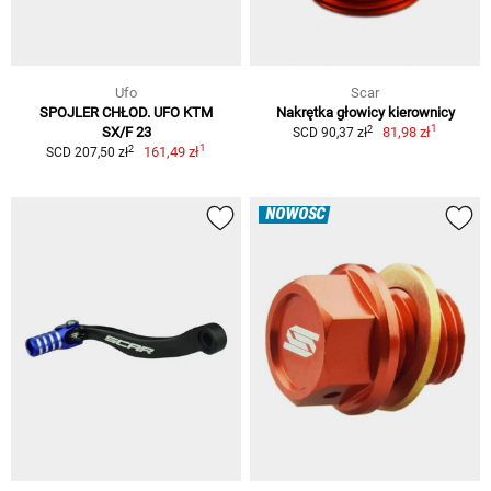
Ufo
Scar
SPOJLER CHŁOD. UFO KTM
Nakrętka głowicy kierownicy
1
2
SX/F 23
81,98 zł
SCD 90,37 zł
1
2
161,49 zł
SCD 207,50 zł
NOWOŚĆ