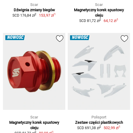
Scar
Scar
Dźwignia zmiany biegów
Magnetyczny korek spustowy
1
2
153,97 zł
oleju
SCD 176,84 zł
1
2
64,12 zł
SCD 81,72 zł
NOWOŚĆ
NOWOŚĆ
Scar
Polisport
Magnetyczny korek spustowy
Zestaw części plastikowych
1
2
oleju
502,99 zł
SCD 691,38 zł
1
2