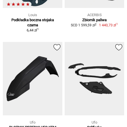
Louis
ACERBIS
Podkładka boczna stojaka
Zbiornik paliwa
1
2
czarna
1 440,73 zł
SCD 1 599,59 zł
1
6,44 zł
Ufo
Ufo