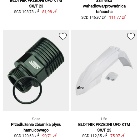
BŁOTNIK PRZEDNI UFO KTM
Szlifierka
SX/F 23
wahadłowa/prowadnica
1
2
81,98 zł
łańcucha
SCD 103,73 zł
1
2
111,77 zł
SCD 146,97 zł
Scar
Ufo
Przedłużenie zbiornika płynu
BŁOTNIK PRZEDNI UFO KTM
hamulcowego
SX/F 23
1
1
2
2
90,71 zł
75,97 zł
SCD 120,63 zł
SCD 112,85 zł