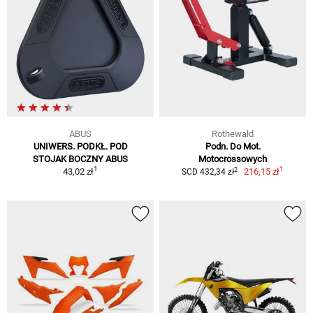
ABUS
Rothewald
UNIWERS. PODKŁ. POD
Podn. Do Mot.
STOJAK BOCZNY ABUS
Motocrossowych
1
1
2
43,02 zł
216,15 zł
SCD 432,34 zł