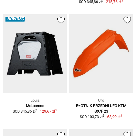
1
2
215,76 zł
SCD 345,86 zł
NOWOŚĆ
Louis
Ufo
Motocross
BŁOTNIK PRZEDNI UFO KTM
1
2
129,67 zł
SX/F 23
SCD 345,86 zł
1
2
63,99 zł
SCD 103,73 zł