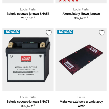
Louis Parts
Louis Parts
Bateria sodowo-jonowa SNA5S
Akumulatory litowo-jonowe
1
1
216,15 zł
302,62 zł
NOWOŚĆ
NOWOŚĆ
Louis Parts
Louis
Bateria sodowo-jonowa SNA7S
Mata warsztatowa w zwierzęcy
1
302,62 zł
wzór