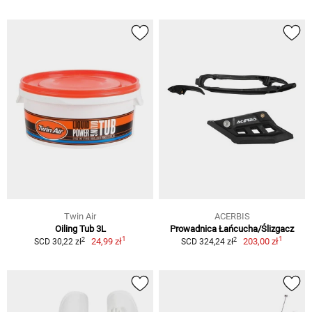
Twin Air
ACERBIS
Oiling Tub 3L
Prowadnica Łańcucha/Ślizgacz
1
1
2
2
24,99 zł
203,00 zł
SCD 30,22 zł
SCD 324,24 zł