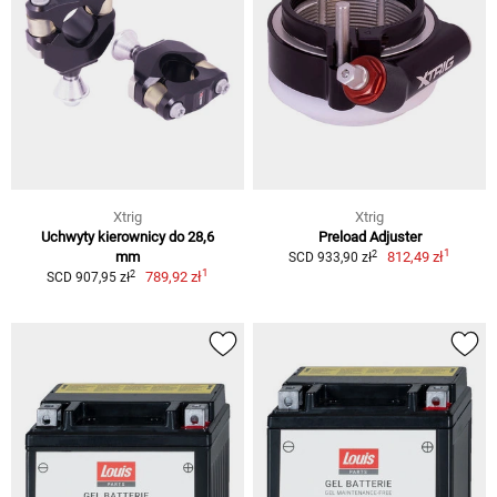
Xtrig
Xtrig
Uchwyty kierownicy do 28,6
Preload Adjuster
1
2
mm
812,49 zł
SCD 933,90 zł
1
2
789,92 zł
SCD 907,95 zł