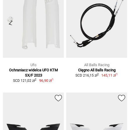
Ufo
All Balls Racing
Ochraniacz widelca UFO KTM
Cięgno All Balls Racing
1
2
SX/F 2023
145,11 zł
SCD 216,15 zł
1
2
96,90 zł
SCD 121,02 zł