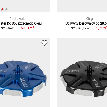
Rothewald
Xtrig
ister Do Spuszczonego Oleju
Uchwyty kierownicy do 28,
1
64,81 zł
665,78 zł
2
2
SCD 86,43 zł
SCD 765,27 zł