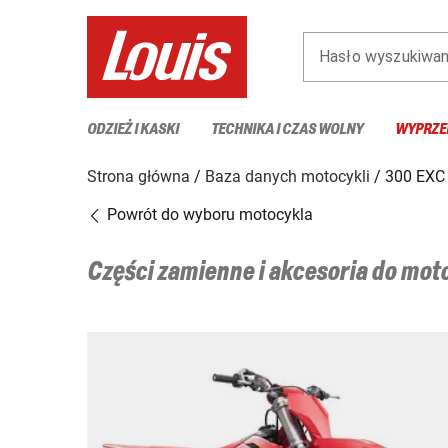
Hasło wyszukiwan
ODZIEŻ I KASKI
TECHNIKA I CZAS WOLNY
WYPRZE
Strona główna
Baza danych motocykli
300 EXC
Powrót do wyboru motocykla
Części zamienne i akcesoria do mo