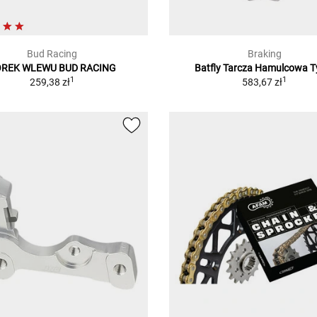
Bud Racing
Braking
REK WLEWU BUD RACING
Batfly Tarcza Hamulcowa T
1
1
259,38 zł
583,67 zł