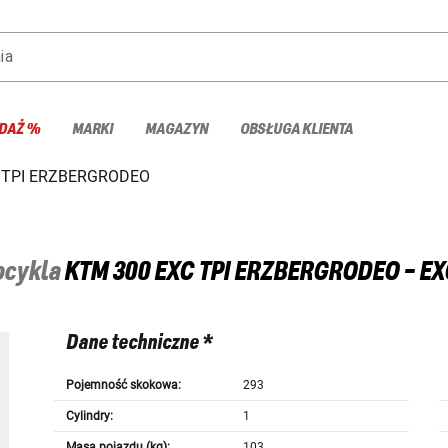
ia
DAŻ %
MARKI
MAGAZYN
OBSŁUGA KLIENTA
 TPI ERZBERGRODEO
tocykla
KTM
300 EXC TPI ERZBERGRODEO - EX
Dane techniczne *
Pojemność skokowa:
293
Cylindry:
1
Masa pojazdu (kg):
103