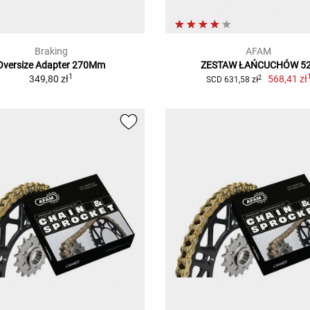
Braking
AFAM
Oversize Adapter 270Mm
ZESTAW ŁAŃCUCHÓW 5
1
349,80 zł
568,41 zł
2
SCD 631,58 zł