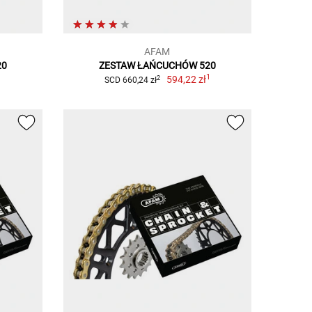
AFAM
20
ZESTAW ŁAŃCUCHÓW 520
1
1
594,22 zł
2
SCD 660,24 zł