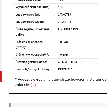
Wysokość siedziska (mm):
960
Luz zaworowy (wlot):
2-TAKTER
Luz zaworowy (wylot):
2-TAKTER
Śruba regulacji mieszanki
EINSPRITZUNG
paliwa:
Ciśnienie w oponach
1,0 BAR
(przód):
Ciśnienie w oponach (tył):
1,0 BAR
Średnica goleni widelca:
48 MM USD-GABEL
Łańcuch / napęd końcowy:
KETTE 520
* Podczas określania danych zachowujemy staranność
zakresie