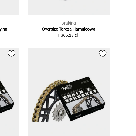
Braking
ylna
Oversize Tarcza Hamulcowa
1
1 366,28 zł