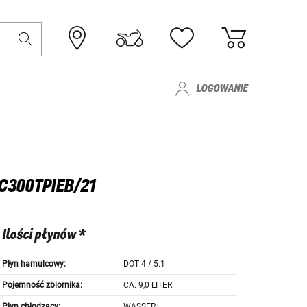
LOGOWANIE
C300TPIEB/21
Ilości płynów *
Płyn hamulcowy:
DOT 4 / 5.1
Pojemność zbiornika:
CA. 9,0 LITER
Płyn chłodzący:
WASSER+