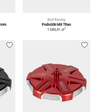
Bud Racing
6 mm
Podnóżki MX Titan
1
1
1 080,91 zł