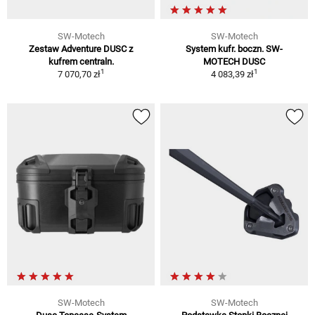
SW-Motech
SW-Motech
Zestaw Adventure DUSC z
System kufr. boczn. SW-
kufrem centraln.
MOTECH DUSC
1
1
7 070,70 zł
4 083,39 zł
SW-Motech
SW-Motech