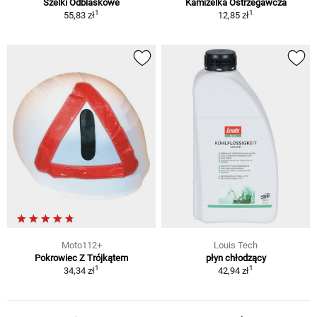
Szelki Odblaskowe
Kamizelka Ostrzegawcza
1
1
55,83 zł
12,85 zł
Moto112+
Louis Tech
Pokrowiec Z Trójkątem
płyn chłodzący
1
1
34,34 zł
42,94 zł