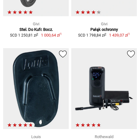
Givi
Givi
Stel. Do Kufr. Bocz.
Pałąk ochronny
1
1
2
2
1 000,64 zł
1 439,07 zł
SCD 1 250,81 zł
SCD 1 798,84 zł
Louis
Rothewald