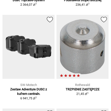
Dusc Topcase-System
Podstawka Stopki Bocznej
1
1
2 364,07 zł
236,41 zł
SW-Motech
Rothewald
Zestaw Adventure DUSC z
TRZPIENIE ZASTĘPCZE
1
kufrem centraln.
21,45 zł
1
6 941,75 zł