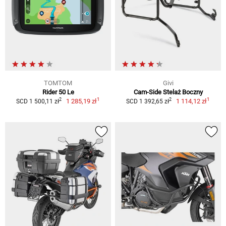
TOMTOM
Givi
Rider 50 Le
Cam-Side Stelaż Boczny
1
1
2
2
1 285,19 zł
1 114,12 zł
SCD 1 500,11 zł
SCD 1 392,65 zł