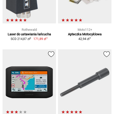
Rothewald
Moto112+
Laser do ustawiania łańcucha
Apteczka Motocyklowa
1
1
2
171,89 zł
42,94 zł
SCD 214,87 zł