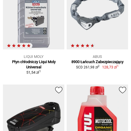
LIQUI MOLY
ABUS
Płyn chłodniczy Liqui Moly
8900 Łańcuch Zabezpieczający
1
2
Universal
128,73 zł
SCD 261,98 zł
1
51,54 zł