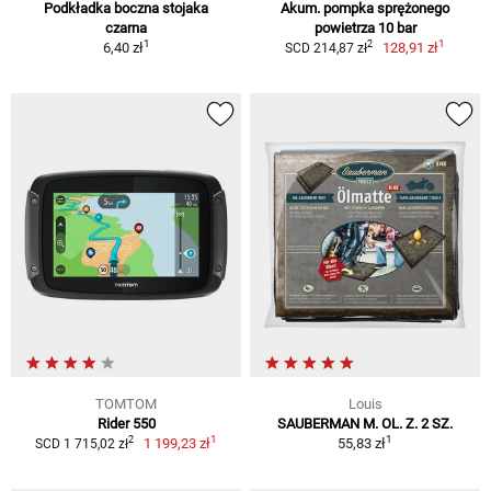
Podkładka boczna stojaka
Akum. pompka sprężonego
czarna
powietrza 10 bar
1
1
2
6,40 zł
128,91 zł
SCD 214,87 zł
TOMTOM
Louis
Rider 550
SAUBERMAN M. OL. Z. 2 SZ.
1
1
2
1 199,23 zł
55,83 zł
SCD 1 715,02 zł