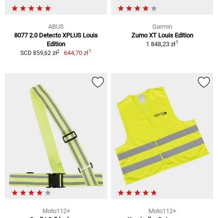
ABUS
Garmin
8077 2.0 Detecto XPLUS Louis
Zumo XT Louis Edition
1
Edition
1 848,23 zł
1
2
644,70 zł
SCD 859,62 zł
Moto112+
Moto112+