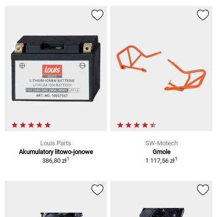
Louis Parts
SW-Motech
Akumulatory litowo-jonowe
Gmole
1
1
386,80 zł
1 117,56 zł