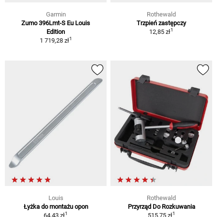
Garmin
Rothewald
Zumo 396Lmt-S Eu Louis
Trzpień zastępczy
1
Edition
12,85 zł
1
1 719,28 zł
Louis
Rothewald
Łyżka do montażu opon
Przyrząd Do Rozkuwania
1
1
64,43 zł
515,75 zł