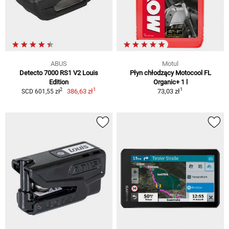
ABUS
Motul
Detecto 7000 RS1 V2 Louis
Płyn chłodzący Motocool FL
Edition
Organic+ 1 l
1
1
2
386,63 zł
73,03 zł
SCD 601,55 zł