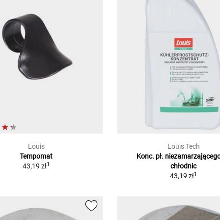
Louis
Louis Tech
Tempomat
Konc. pł. niezamarzająceg
1
43,19 zł
chłodnic
1
43,19 zł