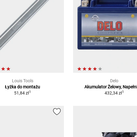
Louis Tools
Delo
Łyżka do montażu
Akumulator Żelowy, Napełn
1
1
51,84 zł
432,34 zł