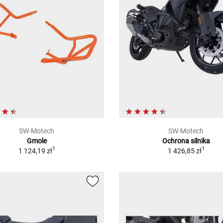
SW-Motech
SW-Motech
Gmole
Ochrona silnika
1
1
1 124,19 zł
1 426,85 zł