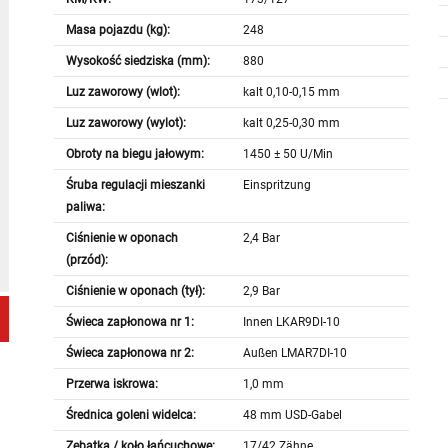
Masa pojazdu (kg):
248
Wysokość siedziska (mm):
880
Luz zaworowy (wlot):
kalt 0,10-0,15 mm
Luz zaworowy (wylot):
kalt 0,25-0,30 mm
Obroty na biegu jałowym:
1450 ± 50 U/Min
Śruba regulacji mieszanki
Einspritzung
paliwa:
Ciśnienie w oponach
2,4 Bar
(przód):
Ciśnienie w oponach (tył):
2,9 Bar
Świeca zapłonowa nr 1:
Innen LKAR9DI-10
Świeca zapłonowa nr 2:
Außen LMAR7DI-10
Przerwa iskrowa:
1,0 mm
Średnica goleni widelca:
48 mm USD-Gabel
Zębatka / koło łańcuchowe:
17/42 Zähne