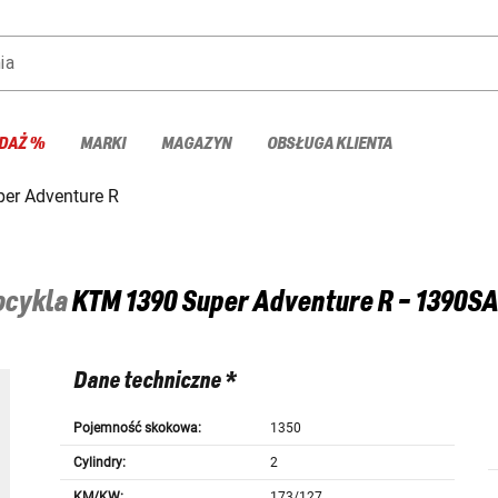
ia
DAŻ %
MARKI
MAGAZYN
OBSŁUGA KLIENTA
er Adventure R
tocykla
KTM
1390 Super Adventure R - 1390S
Dane techniczne *
Pojemność skokowa:
1350
Cylindry:
2
KM/KW:
173/127