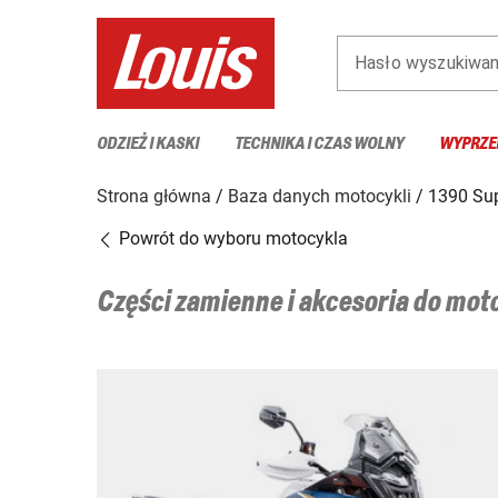
Hasło wyszukiwan
ODZIEŻ I KASKI
TECHNIKA I CZAS WOLNY
WYPRZE
Strona główna
Baza danych motocykli
1390 Sup
Powrót do wyboru motocykla
Części zamienne i akcesoria do mo