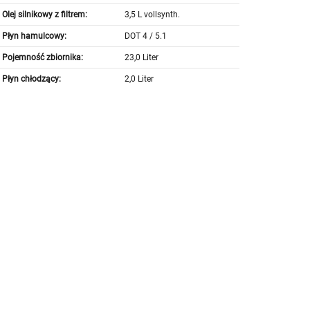
Olej silnikowy z filtrem:
3,5 L vollsynth.
Płyn hamulcowy:
DOT 4 / 5.1
Pojemność zbiornika:
23,0 Liter
Płyn chłodzący:
2,0 Liter