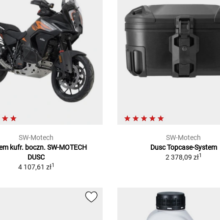
SW-Motech
SW-Motech
em kufr. boczn. SW-MOTECH
Dusc Topcase-System
1
DUSC
2 378,09 zł
1
4 107,61 zł