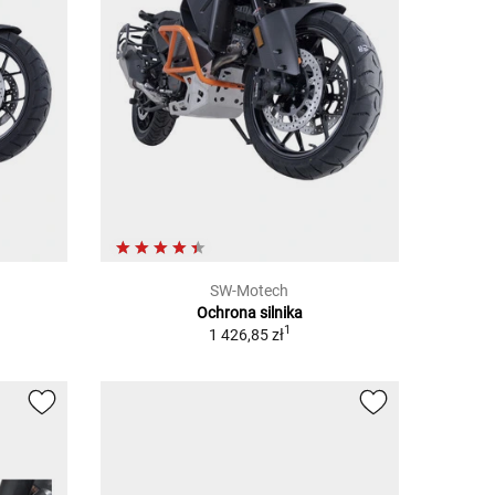
SW-Motech
Ochrona silnika
1
1 426,85 zł