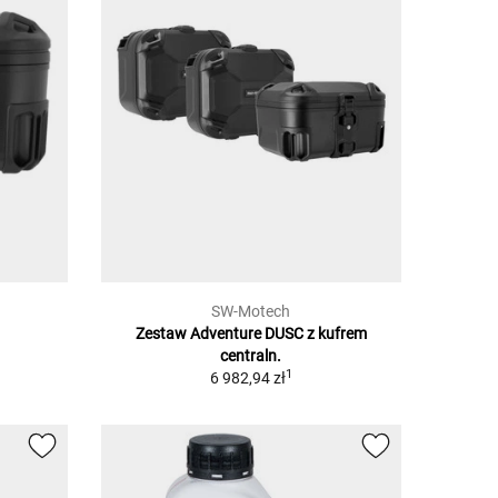
SW-Motech
Zestaw Adventure DUSC z kufrem
centraln.
1
6 982,94 zł