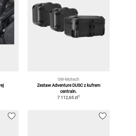
SW-Motech
ej
Zestaw Adventure DUSC z kufrem
centraln.
1
7 112,65 zł