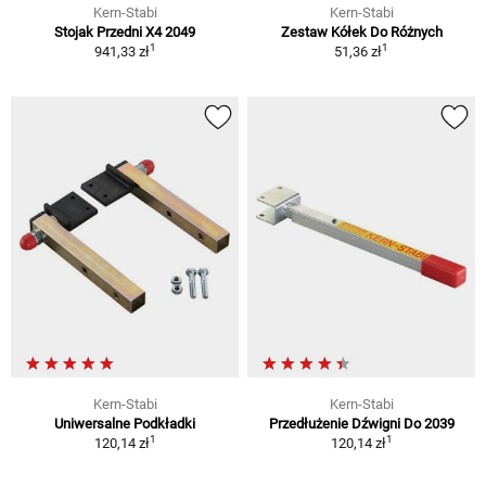
Kern-Stabi
Kern-Stabi
Stojak Przedni X4 2049
Zestaw Kółek Do Różnych
1
1
941,33 zł
51,36 zł
Kern-Stabi
Kern-Stabi
Uniwersalne Podkładki
Przedłużenie Dźwigni Do 2039
1
1
120,14 zł
120,14 zł