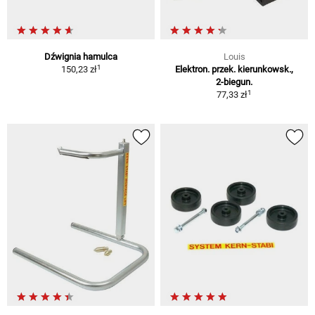
Dźwignia hamulca
Louis
1
150,23 zł
Elektron. przek. kierunkowsk.,
2-biegun.
1
77,33 zł