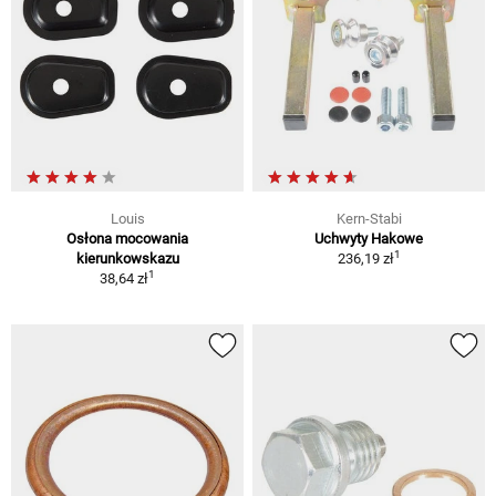
Louis
Kern-Stabi
Osłona mocowania
Uchwyty Hakowe
1
kierunkowskazu
236,19 zł
1
38,64 zł