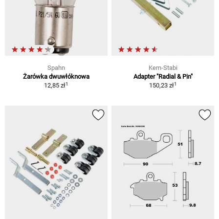
Spahn
Kern-Stabi
Żarówka dwuwłóknowa
Adapter "Radial & Pin"
1
1
12,85 zł
150,23 zł