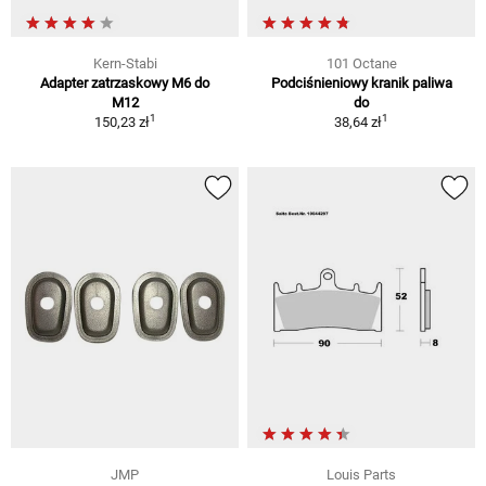
Kern-Stabi
101 Octane
Adapter zatrzaskowy M6 do
Podciśnieniowy kranik paliwa
M12
do
1
1
150,23 zł
38,64 zł
JMP
Louis Parts