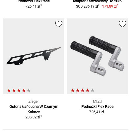
Podnóżki Flex Race
Adapter Zatrzaskowy Do 2039
1
1
2
726,41 zł
171,89 zł
SCD 236,19 zł
Zieger
MIZU
Osłona Łańcucha W Czarnym
Podnóżki Flex Race
1
Kolorze
726,41 zł
1
206,32 zł