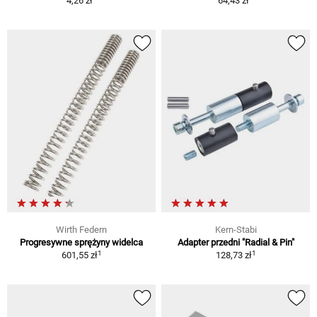
4,26 zł
64,43 zł
Wirth Federn
Kern-Stabi
Progresywne sprężyny widelca
Adapter przedni "Radial & Pin"
1
1
601,55 zł
128,73 zł