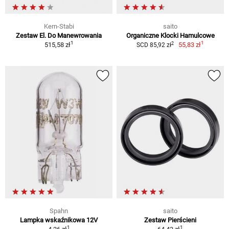
Kern-Stabi
saito
Zestaw El. Do Manewrowania
Organiczne Klocki Hamulcowe
1
1
2
515,58 zł
55,83 zł
SCD 85,92 zł
Spahn
saito
Lampka wskaźnikowa 12V
Zestaw Pierścieni
1
1