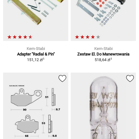
Kern-Stabi
Kern-Stabi
Adapter "Radial & Pin"
Zestaw El. Do Manewrowania
1
1
151,12 zł
518,64 zł