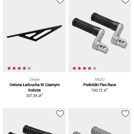
Zieger
MIZU
Osłona Łańcucha W Czarnym
Podnóżki Flex Race
1
Kolorze
730,72 zł
1
207,54 zł