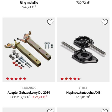
1
Ring metallic
730,72 zł
1
626,91 zł
Kern-Stabi
Gilles
Adapter Zatrzaskowy Do 2039
Napinacz łańcucha AXB
1
1
2
172,91 zł
518,81 zł
SCD 237,59 zł