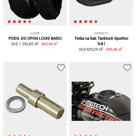
Louis
Vanucci
PODG. DO OPON LOUIS BASIC
Torba na bak Tanklock Sportivo
1
2
860,44 zł
5-8 l
SCD 1 292,82 zł
1
2
345,86 zł
SCD 605,29 zł