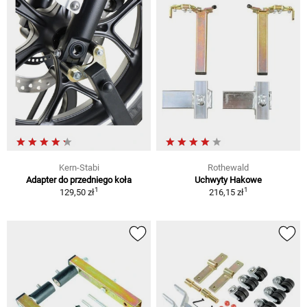
Kern-Stabi
Rothewald
Adapter do przedniego koła
Uchwyty Hakowe
1
1
129,50 zł
216,15 zł