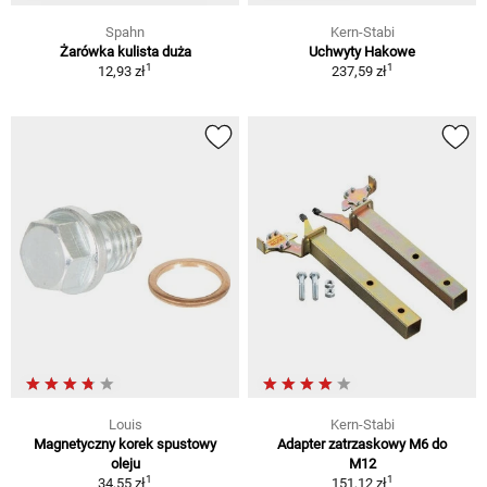
Spahn
Kern-Stabi
Żarówka kulista duża
Uchwyty Hakowe
1
1
12,93 zł
237,59 zł
Louis
Kern-Stabi
Magnetyczny korek spustowy
Adapter zatrzaskowy M6 do
oleju
M12
1
1
34,55 zł
151,12 zł