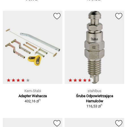
Kern-Stabi
stahlbus
Adapter Wahacza
Śruba Odpowietrzająca
1
432,16 zł
Hamulców
1
116,53 zł