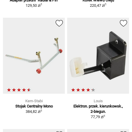
Adapter przedni "Radial & Pin"
Korek Wlewu Oleju
1
1
129,50 zł
220,47 zł
Kern-Stabi
Louis
Stojak Centralny Mono
Elektron. przek. kierunkowsk.,
1
384,82 zł
2-biegun.
1
77,79 zł