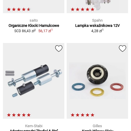
saito
Spahn
Organiczne Klocki Hamulcowe
Lampka wskaźnikowa 12V
1
1
2
56,17 zł
4,28 zł
SCD 86,43 zł
Kern-Stabi
Gilles