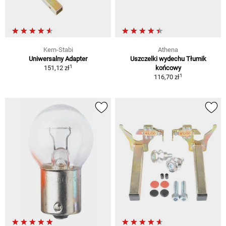
Kern-Stabi
Athena
Uniwersalny Adapter
Uszczelki wydechu Tłumik
1
151,12 zł
końcowy
1
116,70 zł