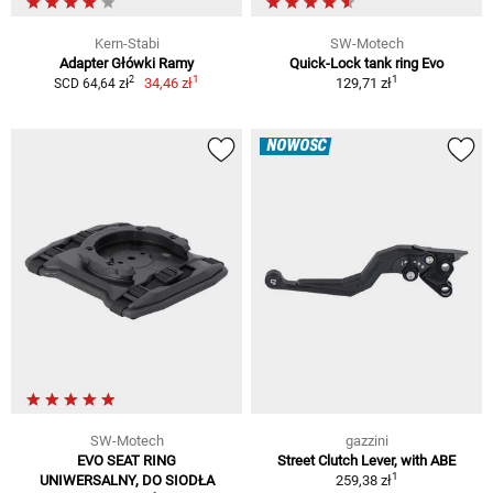
Kern-Stabi
SW-Motech
Adapter Główki Ramy
Quick-Lock tank ring Evo
1
1
2
34,46 zł
129,71 zł
SCD 64,64 zł
NOWOŚĆ
SW-Motech
gazzini
EVO SEAT RING
Street Clutch Lever, with ABE
1
UNIWERSALNY, DO SIODŁA
259,38 zł