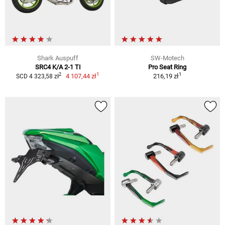
Shark Auspuff
SW-Motech
SRC4 K/A 2-1 TI
Pro Seat Ring
1
1
2
4 107,44 zł
216,19 zł
SCD 4 323,58 zł