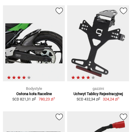
Bodystyle
gazzini
Osłona koła Raceline
Uchwyt Tablicy Rejestracyjnej
1
1
2
2
780,23 zł
324,24 zł
SCD 821,31 zł
SCD 432,34 zł