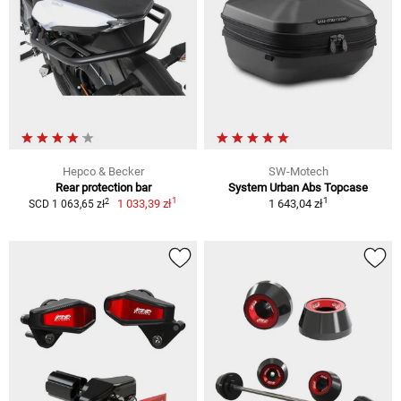
Hepco & Becker
SW-Motech
Rear protection bar
System Urban Abs Topcase
1
1
2
1 033,39 zł
1 643,04 zł
SCD 1 063,65 zł