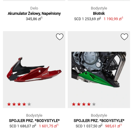
Delo
Bodystyle
Akumulator Żelowy, Napełniony
Błotnik
1
1
2
345,86 zł
1 190,99 zł
SCD 1 253,69 zł
Bodystyle
Bodystyle
SPOJLER PRZ. *BODYSTYLE*
SPOJLER PRZ. *BODYSTYLE*
1
1
2
2
1 601,75 zł
985,61 zł
SCD 1 686,07 zł
SCD 1 037,50 zł