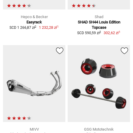
Hepco & Becker
Shad
Easyrack
SHAD SH44 Louis Edition
1
2
1 232,28 zł
Topcase
SCD 1 266,87 zł
1
2
302,62 zł
SCD 590,59 zł
MIVV
GSG Mototechnik