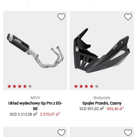
MIVV
Bodystyle
Układ wydechowy Gp Pro z EG-
Spojler Przedni, Czarny
1
2
BE
903,46 zł
SCD 951,02 zł
1
2
2 570,07 zł
SCD 3 212,58 zł