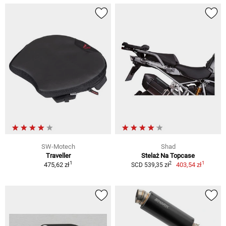
SW-Motech
Shad
Traveller
Stelaż Na Topcase
1
1
2
475,62 zł
403,54 zł
SCD 539,35 zł