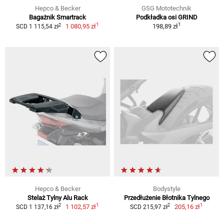
Hepco & Becker
GSG Mototechnik
Bagażnik Smartrack
Podkładka osi GRIND
1
1
2
1 080,95 zł
198,89 zł
SCD 1 115,54 zł
Hepco & Becker
Bodystyle
Stelaż Tylny Alu Rack
Przedłużenie Błotnika Tylnego
1
1
2
2
1 102,57 zł
205,16 zł
SCD 1 137,16 zł
SCD 215,97 zł