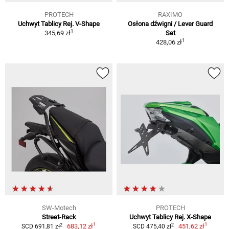
PROTECH
RAXIMO
Uchwyt Tablicy Rej. V-Shape
Osłona dźwigni / Lever Guard
1
345,69 zł
Set
1
428,06 zł
SW-Motech
PROTECH
Street-Rack
Uchwyt Tablicy Rej. X-Shape
1
1
2
2
683,12 zł
451,62 zł
SCD 691,81 zł
SCD 475,40 zł