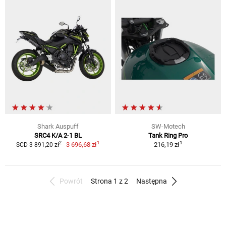
Shark Auspuff
SW-Motech
SRC4 K/A 2-1 BL
Tank Ring Pro
1
1
2
3 696,68 zł
216,19 zł
SCD 3 891,20 zł
Powrót
Strona 1 z 2
Następna