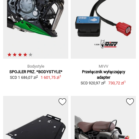
Bodystyle
MIVV
SPOJLER PRZ. *BODYSTYLE*
Przełącznik wyłączający
1
2
1 601,75 zł
adapter
SCD 1 686,07 zł
1
2
730,72 zł
SCD 920,97 zł