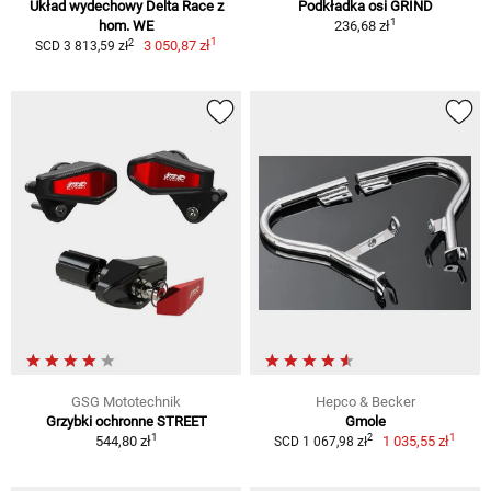
Układ wydechowy Delta Race z
Podkładka osi GRIND
1
hom. WE
236,68 zł
1
2
3 050,87 zł
SCD 3 813,59 zł
GSG Mototechnik
Hepco & Becker
Grzybki ochronne STREET
Gmole
1
1
2
544,80 zł
1 035,55 zł
SCD 1 067,98 zł