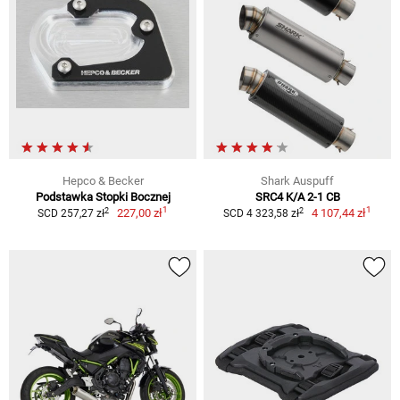
Hepco & Becker
Shark Auspuff
Podstawka Stopki Bocznej
SRC4 K/A 2-1 CB
1
1
2
2
227,00 zł
4 107,44 zł
SCD 257,27 zł
SCD 4 323,58 zł