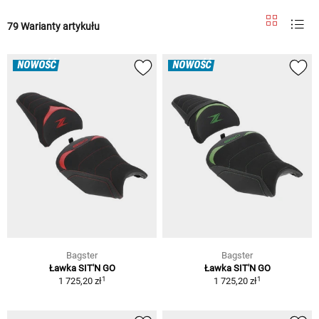
79 Warianty artykułu
NOWOŚĆ
NOWOŚĆ
Bagster
Bagster
Ławka SIT'N GO
Ławka SIT'N GO
1
1
1 725,20 zł
1 725,20 zł