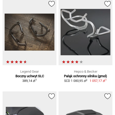
Legend Gear
Hepco & Becker
Boczny uchwyt SLC
Pałąk ochronny silnika (gmol)
1
1
2
389,14 zł
1 057,17 zł
SCD 1 080,95 zł