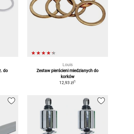
Louis
z. do
Zestaw pierścieni miedzianych do
korków
1
12,93 zł