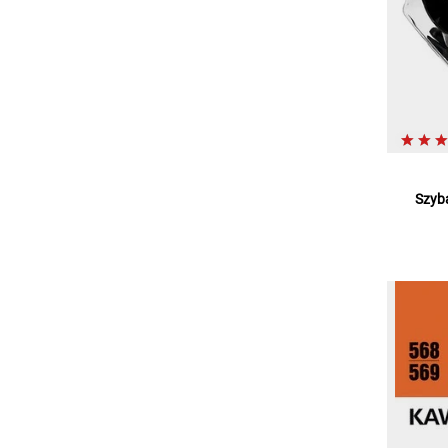
Szyba