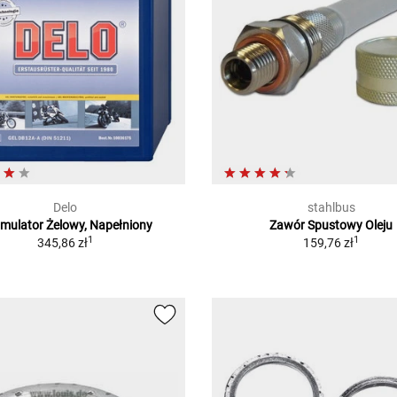
Delo
stahlbus
mulator Żelowy, Napełniony
Zawór Spustowy Oleju
1
1
345,86 zł
159,76 zł