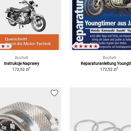
Bucheli
Bucheli
Instrukcje Naprawy
Reparaturanleitung Youngt
1
1
172,52 zł
172,52 zł