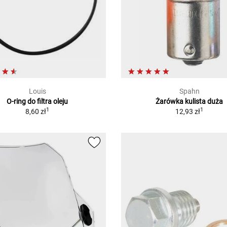
Louis
Spahn
O-ring do filtra oleju
Żarówka kulista duża
1
1
8,60 zł
12,93 zł