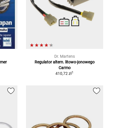
Dr. Martens
imer
Regulator altern. litowo-jonowego
Carmo
1
410,72 zł