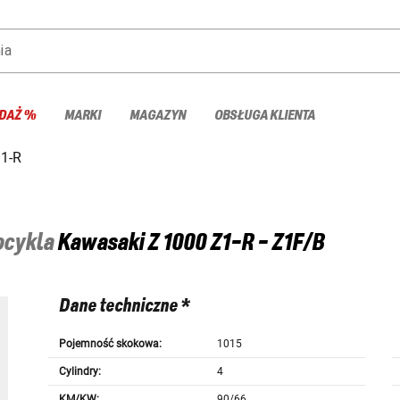
ia
DAŻ %
MARKI
MAGAZYN
OBSŁUGA KLIENTA
Z1-R
tocykla
Kawasaki
Z 1000 Z1-R - Z1F/B
Dane techniczne *
Pojemność skokowa:
1015
Cylindry:
4
KM/KW:
90/66