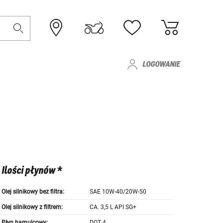
LOGOWANIE
Ilości płynów *
Olej silnikowy bez filtra:
SAE 10W-40/20W-50
Olej silnikowy z filtrem:
CA. 3,5 L API SG+
Płyn hamulcowy:
DOT 4