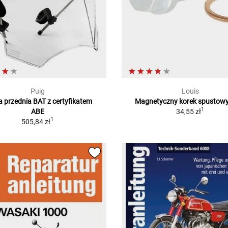
Puig
Louis
 przednia BAT z certyfikatem
Magnetyczny korek spustowy
1
ABE
34,55 zł
1
505,84 zł