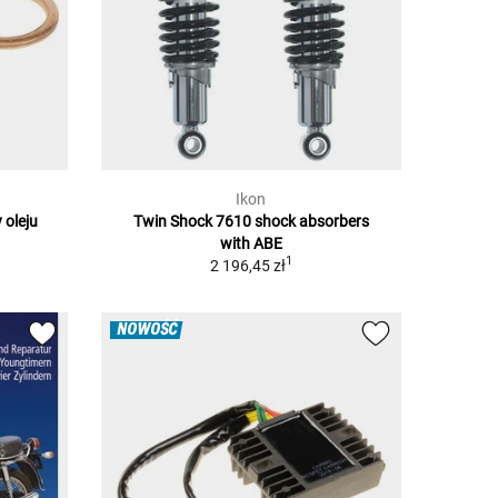
Ikon
 oleju
Twin Shock 7610 shock absorbers
with ABE
1
2 196,45 zł
NOWOŚĆ