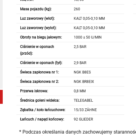
Masa pojazdu (kg):
260
Luz zaworowy (wlot):
KALT 0,05-0,10 MM
Luz zaworowy (wylot):
KALT 0,05-0,10 MM
Obroty na biegu jałowym:
1000 ± 50 U/MIN
Ciśnienie w oponach
2,5 BAR
(przód):
Ciśnienie w oponach (tył):
2,9 BAR
Świeca zapłonowa nr 1:
NGK B8ES
Świeca zapłonowa nr 2:
NGK BR8EIX
Przerwa iskrowa:
0,8 MM
Średnica goleni widelca:
TELEGABEL
Zębatka / koło łańcuchowe:
15/33 ZÄHNE
Łańcuch / napęd końcowy:
92 GLIEDER
* Podczas określania danych zachowujemy staranność