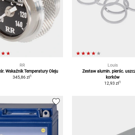
RR
Louis
ośr. Wskaźnik Temperatury Oleju
Zestaw alumin. pierśc. uszc
1
345,86 zł
korków
1
12,93 zł