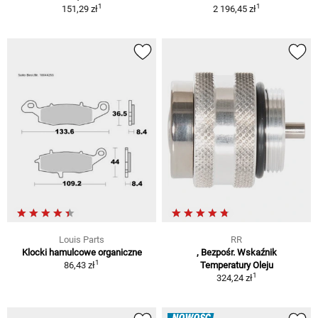
1
1
151,29 zł
2 196,45 zł
Louis Parts
RR
Klocki hamulcowe organiczne
, Bezpośr. Wskaźnik
1
86,43 zł
Temperatury Oleju
1
324,24 zł