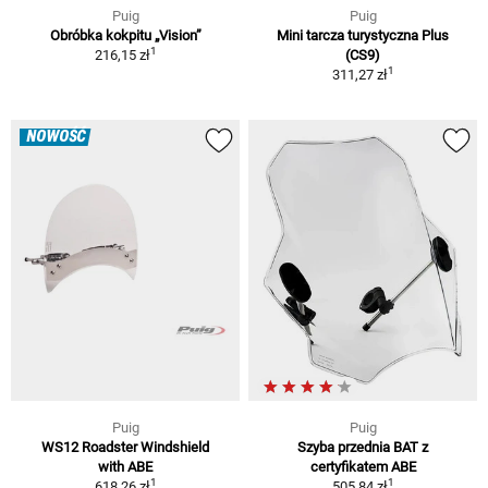
Puig
Puig
Obróbka kokpitu „Vision”
Mini tarcza turystyczna Plus
1
216,15 zł
(CS9)
1
311,27 zł
NOWOŚĆ
Puig
Puig
WS12 Roadster Windshield
Szyba przednia BAT z
with ABE
certyfikatem ABE
1
1
618,26 zł
505,84 zł