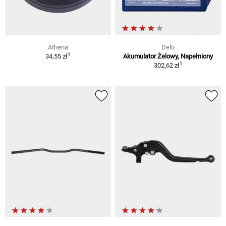
Athena
Delo
1
34,55 zł
Akumulator Żelowy, Napełniony
1
302,62 zł