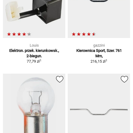
Louis
gazzini
Elektron. przek. kierunkowsk.,
Kierownica Sport, Szer. 761
2-biegun.
Mm,
1
1
77,79 zł
216,15 zł