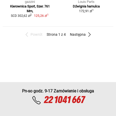
gazzini
Louis Parts
Kierownica Sport, Szer. 761
Dźwignia hamulca
1
Mm,
172,91 zł
1
2
125,26 zł
SCD 302,62 zł
Powrót
Strona 1 z 4
Następna
Pn-so godz. 9-17 Zamówienie i obsługa
22 1041 667