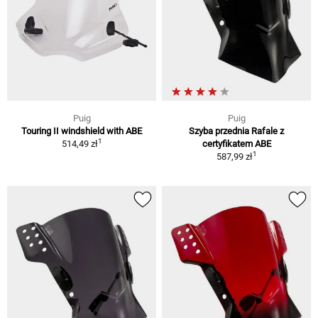
Puig
Puig
Touring II windshield with ABE
Szyba przednia Rafale z
1
514,49 zł
certyfikatem ABE
1
587,99 zł