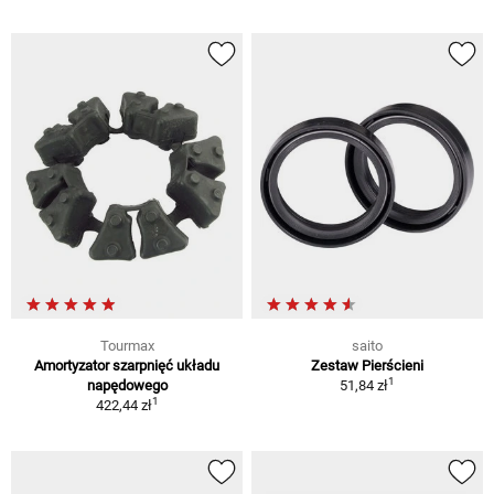
Tourmax
saito
Amortyzator szarpnięć układu
Zestaw Pierścieni
1
napędowego
51,84 zł
1
422,44 zł