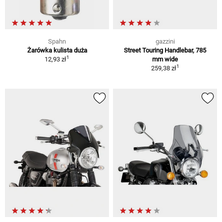
Spahn
gazzini
Żarówka kulista duża
Street Touring Handlebar, 785
1
12,93 zł
mm wide
1
259,38 zł