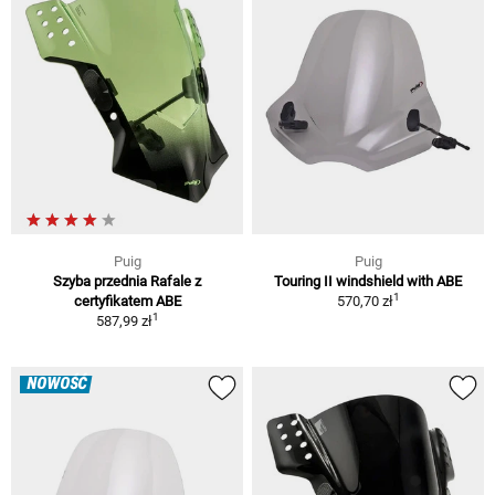
Puig
Puig
Szyba przednia Rafale z
Touring II windshield with ABE
1
certyfikatem ABE
570,70 zł
1
587,99 zł
NOWOŚĆ