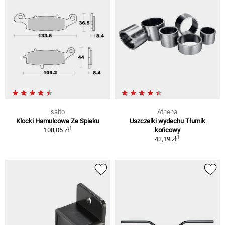
saito
Athena
Klocki Hamulcowe Ze Spieku
Uszczelki wydechu Tłumik
1
108,05 zł
końcowy
1
43,19 zł