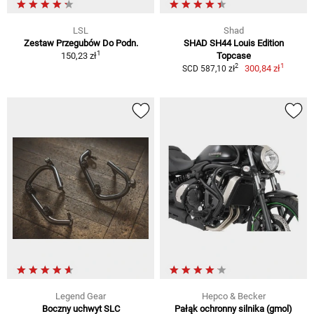
LSL
Shad
Zestaw Przegubów Do Podn.
SHAD SH44 Louis Edition
1
150,23 zł
Topcase
1
2
300,84 zł
SCD 587,10 zł
Legend Gear
Hepco & Becker
Boczny uchwyt SLC
Pałąk ochronny silnika (gmol)