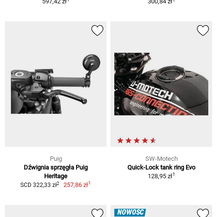
597,42 zł
300,84 zł
Puig
SW-Motech
Dźwignia sprzęgła Puig
Quick-Lock tank ring Evo
1
Heritage
128,95 zł
1
2
257,86 zł
SCD 322,33 zł
NOWOŚĆ