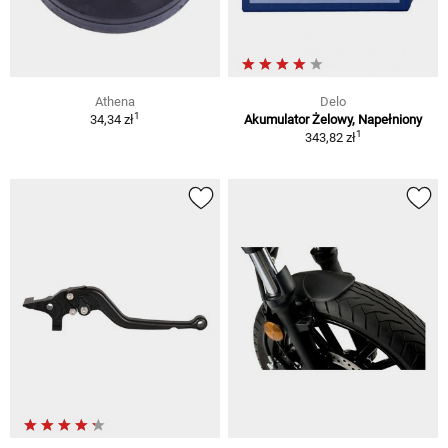
Athena
Delo
1
34,34 zł
Akumulator Żelowy, Napełniony
1
343,82 zł