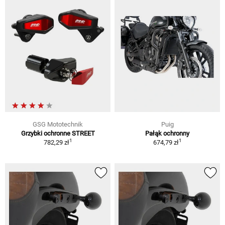
GSG Mototechnik
Puig
Grzybki ochronne STREET
Pałąk ochronny
1
1
782,29 zł
674,79 zł