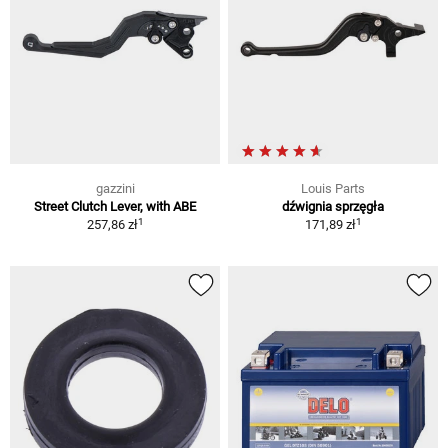
gazzini
Louis Parts
Street Clutch Lever, with ABE
dźwignia sprzęgła
1
1
257,86 zł
171,89 zł