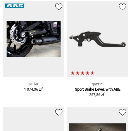
NOWOŚĆ
Miller
gazzini
1
1 074,36 zł
Sport Brake Lever, with ABE
1
257,86 zł