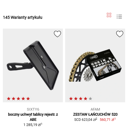
145 Warianty artykułu
SIXTY6
AFAM
boczny uchwyt tablicy rejestr. z
ZESTAW ŁAŃCUCHÓW 520
1
2
ABE
560,71 zł
SCD 623,04 zł
1
1 285,19 zł