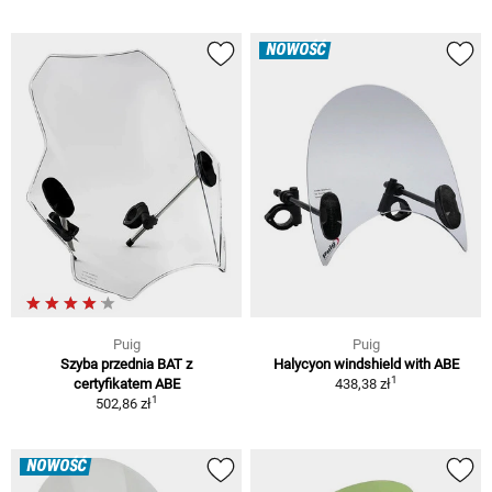
NOWOŚĆ
Puig
Puig
Szyba przednia BAT z
Halycyon windshield with ABE
1
certyfikatem ABE
438,38 zł
1
502,86 zł
NOWOŚĆ