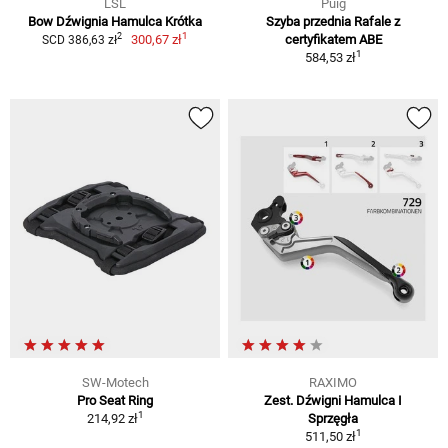
LSL
Puig
Bow Dźwignia Hamulca Krótka
Szyba przednia Rafale z
1
2
300,67 zł
certyfikatem ABE
SCD 386,63 zł
1
584,53 zł
SW-Motech
RAXIMO
Pro Seat Ring
Zest. Dźwigni Hamulca I
1
214,92 zł
Sprzęgła
1
511,50 zł