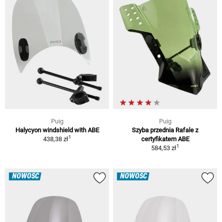
Puig
Puig
Halycyon windshield with ABE
Szyba przednia Rafale z
1
438,38 zł
certyfikatem ABE
1
584,53 zł
NOWOŚĆ
NOWOŚĆ