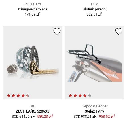
Louis Parts
Puig
Dźwignia hamulca
Błotnik przedni
1
1
171,89 zł
382,51 zł
DID
Hepco & Becker
ZEST. ŁAŃC. 520VX3
Stelaż Tylny
1
1
2
2
580,23 zł
958,52 zł
SCD 644,70 zł
SCD 988,61 zł