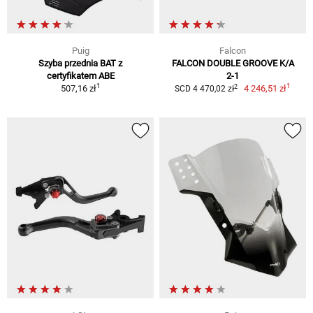
Puig
Falcon
Szyba przednia BAT z
FALCON DOUBLE GROOVE K/A
certyfikatem ABE
2-1
1
1
2
507,16 zł
4 246,51 zł
SCD 4 470,02 zł